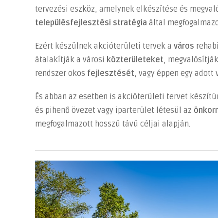
tervezési eszköz, amelynek elkészítése és megvaló
terv?
bejegyzéshez
településfejlesztési stratégia
által megfogalmazot
Ezért készülnek akcióterületi tervek a
város
rehab
átalakítják a városi
közterületeket
, megvalósítják
rendszer okos
fejlesztését
, vagy éppen egy adott 
És abban az esetben is akcióterületi tervet készít
és pihenő övezet vagy iparterület létesül az
önkor
megfogalmazott hosszú távú céljai alapján.