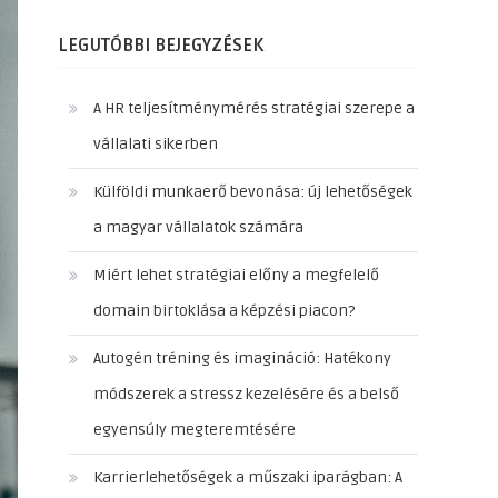
LEGUTÓBBI BEJEGYZÉSEK
A HR teljesítménymérés stratégiai szerepe a
vállalati sikerben
Külföldi munkaerő bevonása: új lehetőségek
a magyar vállalatok számára
Miért lehet stratégiai előny a megfelelő
domain birtoklása a képzési piacon?
Autogén tréning és imagináció: Hatékony
módszerek a stressz kezelésére és a belső
egyensúly megteremtésére
Karrierlehetőségek a műszaki iparágban: A