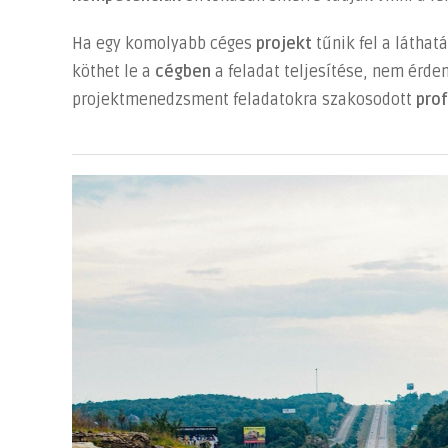
bejegyzéshez
Ha egy komolyabb céges
projekt
tűnik fel a láthat
köthet le a
cégben
a feladat teljesítése, nem érd
projektmenedzsment feladatokra szakosodott
prof