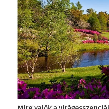
Mire valók a virágesszenciá