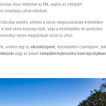
sítása teszi lehetővé az
ITS
, vagyis az integrált
t stratégiai célok elérését.
ilitációja esetén, amikor a város megújulásának érdekében
 a zöld város koncepcióját, vagy a közlekedési és parkolási
városrész teljes megújítását tűzik ki célul.
ünk, amikor egy új
városközpont
, közlekedési csomópont, lak
mányzat
vagy az állam
településfejlesztési koncepciójában