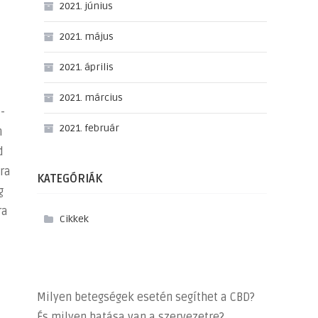
2021. június
2021. május
2021. április
2021. március
-
2021. február
n
d
ra
KATEGÓRIÁK
g
ra
Cikkek
Milyen betegségek esetén segíthet a CBD?
És milyen hatása van a szervezetre?