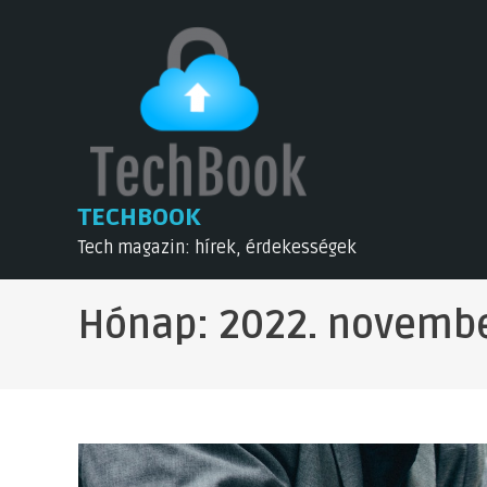
Skip
to
content
TECHBOOK
Tech magazin: hírek, érdekességek
Hónap:
2022. novemb