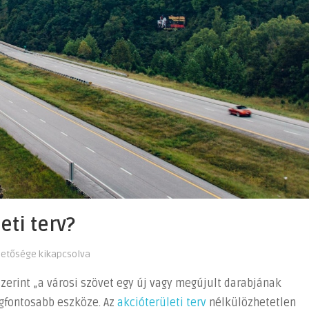
eti terv?
hetősége kikapcsolva
szerint „a városi szövet egy új vagy megújult darabjának
egfontosabb eszköze. Az
akcióterületi terv
nélkülözhetetlen