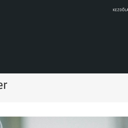
KEZDŐL
er