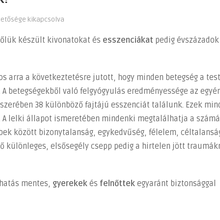
hetősége kikapcsolva
előlük készült kivonatokat és
esszenciákat
pedig évszázadok
os arra a következtetésre jutott, hogy minden betegség a test
 A betegségekből való felgyógyulás eredményessége az egyé
szerében 38 különböző fajtájú esszenciát találunk. Ezek min
. A lelki állapot ismeretében mindenki megtalálhatja a számá
öbbek között bizonytalanság, egykedvűség, félelem, céltalansá
lő különleges, elsősegély csepp pedig a hirtelen jött traumák
khatás mentes,
gyerekek
és
felnőttek
egyaránt biztonsággal