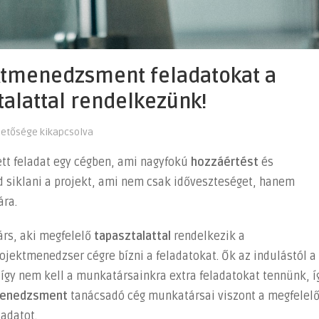
ektmenedzsment feladatokat a
alattal rendelkezünk!
hetősége kikapcsolva
ett feladat egy cégben, ami nagyfokú
hozzáértést
és
ud siklani a projekt, ami nem csak időveszteséget, hanem
nt
ára.
árs, aki megfelelő
tapasztalattal
rendelkezik a
jektmenedzser cégre bízni a feladatokat. Ők az indulástól a
l így nem kell a munkatársainkra extra feladatokat tennünk, í
menedzsment
tanácsadó cég munkatársai viszont a megfelel
ladatot.