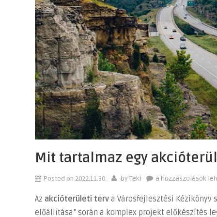
Mit tartalmaz egy akcióterül
Posted on
2022.11.30.
Mit
by
Teki
a hozzászólások le
tartalmaz
Az
akcióterületi terv
a Városfejlesztési Kézikönyv 
egy
előállítása” során a komplex projekt előkészítés l
akcióterületi