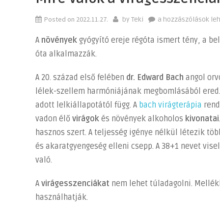
Posted on
2022.11.27.
Mire
by
Teki
a hozzászólások le
valók
A
növények
gyógyító ereje régóta ismert tény, a b
a
óta alkalmazzák.
virágesszenciák?
bejegyzéshez
A 20. század első felében
dr. Edward Bach
angol orv
lélek-szellem harmóniájának megbomlásából ered.
adott lelkiállapotától függ. A
bach virágterápia
rend
vadon élő
virágok
és növények alkoholos
kivonatai
hasznos szert. A teljesség igénye nélkül létezik t
és akaratgyengeség elleni csepp. A 38+1 nevet vise
való.
A
virágesszenciákat
nem lehet túladagolni. Mellé
használhatják.