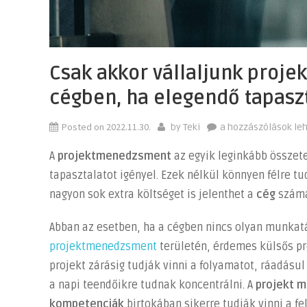
Csak akkor vállaljunk proj
cégben, ha elegendő tapaszt
Posted on
2022.11.30.
Csak
by
Teki
a hozzászólások le
akkor
A
projektmenedzsment
az egyik leginkább összet
vállaljunk
tapasztalatot igényel. Ezek nélkül könnyen félre t
projektmenedzsme
nagyon sok extra költséget is jelenthet a
cég
szám
feladatokat
a
Abban az esetben, ha a cégben nincs olyan munkat
cégben,
projektmenedzsment
területén, érdemes külsős pro
ha
elegendő
projekt zárásig tudják vinni a folyamatot, ráadásu
tapasztalattal
a napi teendőikre tudnak koncentrálni. A
projekt 
rendelkezünk!
kompetenciák
birtokában sikerre tudják vinni a fe