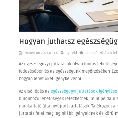
Hogyan juthatsz egészségügy
Posted on
2023.07.13.
Hogyan
by
Teki
a hozzászólások le
juthatsz
Az egészségügyi juttatások olyan fontos lehetőség
egészségügyi
fedezésében és az egészségünk megőrzésében. Ezek
juttatáshoz?
hogyan lehet őket igénybe venni.
bejegyzéshez
Az első lépés az
egészségügyi juttatások igénylése
Különböző lehetőségek létezhetnek, mint például
munkáltató által nyújtott juttatások. Tájékozódj a
juttatás felel meg leginkább igényeidnek és körü