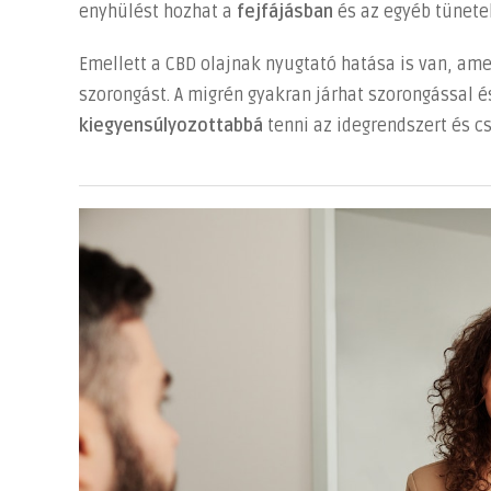
enyhülést hozhat a
fejfájásban
és az egyéb tünete
Emellett a CBD olajnak nyugtató hatása is van, ame
szorongást. A migrén gyakran járhat szorongással és
kiegyensúlyozottabbá
tenni az idegrendszert és c