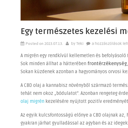
Egy természetes kezelési m
Posted on
2023.07.13.
Egy
by
Teki
a hozzászólások le
természetes
A migrén egy rendkívül kellemetlen és befolyásoló 
kezelési
Sok minden állhat a hátterében
frontérzékenység
mód
Sokan küzdenek azonban a hagyományos orvosi kez
migrénes
fejfájásra
A CBD olaj a kannabisz növényből származó termés
bejegyzéshez
tehát nem okoz „bódulatot”. Azonban rengeteg érde
olaj migrén
kezelésére nyújtott pozitív eredményét
Az egyik kulcsfontosságú előnye a CBD olajnak az,
gyakran járhat gyulladással az agyban és az idegek