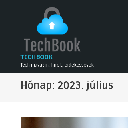
Skip
to
content
TECHBOOK
Tech magazin: hírek, érdekességek
Hónap:
2023. július