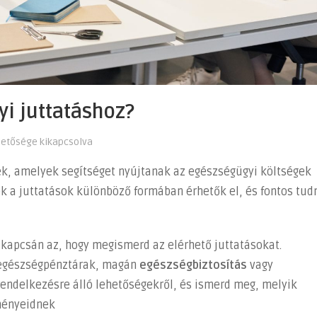
i juttatáshoz?
hetősége kikapcsolva
ek, amelyek segítséget nyújtanak az egészségügyi költségek
 a juttatások különböző formában érhetők el, és fontos tudn
kapcsán az, hogy megismerd az elérhető juttatásokat.
 egészségpénztárak, magán
egészségbiztosítás
vagy
 rendelkezésre álló lehetőségekről, és ismerd meg, melyik
lményeidnek