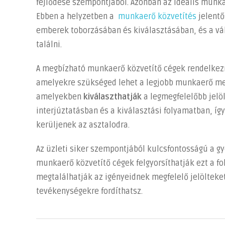
fejlődése szempontjából. Azonban az ideális munkae
segitséget?
Ebben a helyzetben a
munkaerő közvetítés
jelentő
bejegyzéshez
emberek toborzásában és kiválasztásában, és a vál
találni.
A megbízható munkaerő közvetítő cégek rendelkez
amelyekre szükséged lehet a legjobb munkaerő meg
amelyekben
kiválaszthatják
a legmegfelelőbb jelö
interjúztatásban és a kiválasztási folyamatban, így
kerüljenek az asztalodra.
Az üzleti siker szempontjából kulcsfontosságú a g
munkaerő közvetítő cégek felgyorsíthatják ezt a fo
megtalálhatják az igényeidnek megfelelő jelölteket
tevékenységekre fordíthatsz.