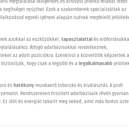
rő megtalálása időigényes és kihívást jelentő feladat lehet.
s segítséget nyújthat. Ezek a szakemberek specializáltak az
lalkozásod egyedi igényei alapján tudnak megfelelő jelöltek
nek azokkal az eszközökkel,
tapasztalattal
és erőforrásokka
találásához. Átfogó adatbázisokkal rendelkeznek,
lteket az adott pozíciókra. Ezenkívül a közvetítők képzettek 
 biztosítják, hogy csak a legjobb és a
legalkalmasabb
jelölte
yors és
hatékony
munkaerő toborzás és kiválasztás. A profi
lyamatot. Rendszeresen frissített adatbázisaik révén gyorsan
. Ez időt és energiát takarít meg neked, amit más fontos üzle