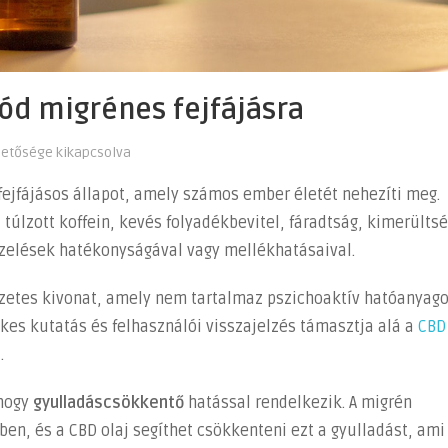
ód migrénes fejfájásra
hetősége kikapcsolva
fejfájásos állapot, amely számos ember életét nehezíti meg.
, túlzott koffein, kevés folyadékbevitel, fáradtság, kimerültsé
elések hatékonyságával vagy mellékhatásaival.
zetes kivonat, amely nem tartalmaz pszichoaktív hatóanyago
kes kutatás és felhasználói visszajelzés támasztja alá a
CBD
.
 hogy
gyulladáscsökkentő
hatással rendelkezik. A migrén
ben, és a CBD olaj segíthet csökkenteni ezt a gyulladást, ami