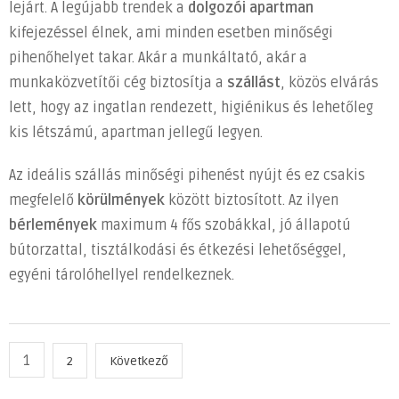
lejárt. A legújabb trendek a
dolgozói apartman
kifejezéssel élnek, ami minden esetben minőségi
pihenőhelyet takar. Akár a munkáltató, akár a
munkaközvetítői cég biztosítja a
szállást
, közös elvárás
lett, hogy az ingatlan rendezett, higiénikus és lehetőleg
kis létszámú, apartman jellegű legyen.
Az ideális szállás minőségi pihenést nyújt és ez csakis
megfelelő
körülmények
között biztosított. Az ilyen
bérlemények
maximum 4 fős szobákkal, jó állapotú
bútorzattal, tisztálkodási és étkezési lehetőséggel,
egyéni tárolóhellyel rendelkeznek.
Bejegyzések
1
2
Következő
lapozása