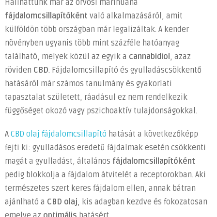
Hallhattunk már az orvosi marihuána
fájdalomcsillapítóként
való alkalmazásáról, amit
külföldön több országban már legalizáltak. A kender
növényben ugyanis több mint százféle hatóanyag
található, melyek közül az egyik a
cannabidiol
, azaz
röviden
CBD
. Fájdalomcsillapító és gyulladáscsökkentő
hatásáról már számos tanulmány és gyakorlati
tapasztalat született, ráadásul ez nem rendelkezik
függőséget okozó vagy pszichoaktív tulajdonságokkal.
A
CBD olaj fájdalomcsillapító
hatását a következőképp
fejti ki: gyulladásos eredetű fájdalmak esetén csökkenti
magát a gyulladást, általános
fájdalomcsillapítóként
pedig blokkolja a fájdalom átvitelét a receptorokban. Aki
természetes szert keres fájdalom ellen, annak bátran
ajánlható a
CBD olaj
, kis adagban kezdve és fokozatosan
emelve az
optimális
hatásért.