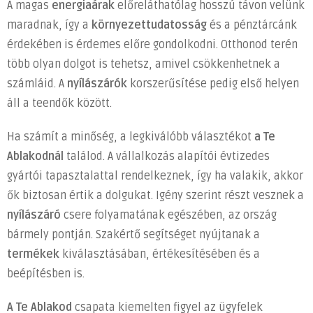
A magas
energiaárak
előreláthatólag hosszú távon velünk
kezekre
maradnak, így a
környezettudatosság
és a pénztárcánk
az
érdekében is érdemes előre gondolkodni. Otthonod terén
otthonod
korszerűsítését
több olyan dolgot is tehetsz, amivel csökkenhetnek a
bejegyzéshez
számláid. A
nyílászárók
korszerűsítése pedig első helyen
áll a teendők között.
Ha számít a minőség, a legkiválóbb választékot
a Te
Ablakodnál
találod. A vállalkozás alapítói évtizedes
gyártói tapasztalattal rendelkeznek, így ha valakik, akkor
ők biztosan értik a dolgukat. Igény szerint részt vesznek a
nyílászáró
csere folyamatának egészében, az ország
bármely pontján. Szakértő segítséget nyújtanak a
termékek
kiválasztásában, értékesítésében és a
beépítésben is.
A Te Ablakod
csapata kiemelten figyel az ügyfelek