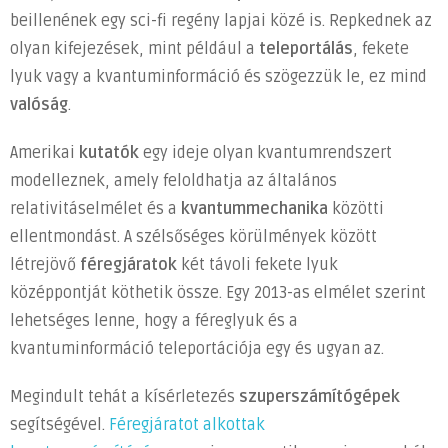
beillenének egy sci-fi regény lapjai közé is. Repkednek az
közelebb
olyan kifejezések, mint például a
teleportálás
, fekete
visz
bennünket
lyuk vagy a kvantuminformáció és szögezzük le, ez mind
a
valóság
.
teleportáláshoz
bejegyzéshez
Amerikai
kutatók
egy ideje olyan kvantumrendszert
modelleznek, amely feloldhatja az általános
relativitáselmélet és a
kvantummechanika
közötti
ellentmondást. A szélsőséges körülmények között
létrejövő
féregjáratok
két távoli fekete lyuk
középpontját köthetik össze. Egy 2013-as elmélet szerint
lehetséges lenne, hogy a féreglyuk és a
kvantuminformáció teleportációja egy és ugyan az.
Megindult tehát a kísérletezés
szuperszámítógépek
segítségével.
Féregjáratot alkottak