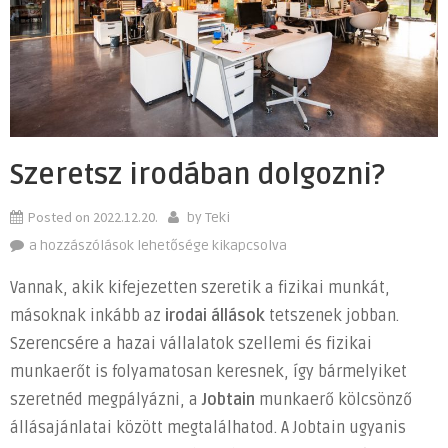
Szeretsz irodában dolgozni?
Posted on
2022.12.20.
by
Teki
Szeretsz
a hozzászólások lehetősége kikapcsolva
irodában
Vannak, akik kifejezetten szeretik a fizikai munkát,
dolgozni?
másoknak inkább az
irodai állások
tetszenek jobban.
bejegyzéshez
Szerencsére a hazai vállalatok szellemi és fizikai
munkaerőt is folyamatosan keresnek, így bármelyiket
szeretnéd megpályázni, a
Jobtain
munkaerő kölcsönző
állásajánlatai között megtalálhatod. A Jobtain ugyanis