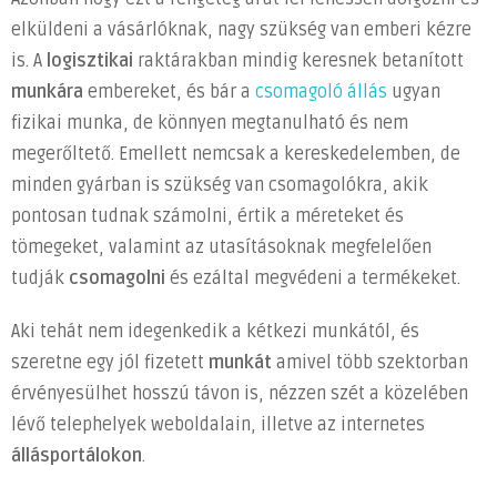
elküldeni a vásárlóknak, nagy szükség van emberi kézre
is. A
logisztikai
raktárakban mindig keresnek betanított
munkára
embereket, és bár a
csomagoló állás
ugyan
fizikai munka, de könnyen megtanulható és nem
megerőltető. Emellett nemcsak a kereskedelemben, de
minden gyárban is szükség van csomagolókra, akik
pontosan tudnak számolni, értik a méreteket és
tömegeket, valamint az utasításoknak megfelelően
tudják
csomagolni
és ezáltal megvédeni a termékeket.
Aki tehát nem idegenkedik a kétkezi munkától, és
szeretne egy jól fizetett
munkát
amivel több szektorban
érvényesülhet hosszú távon is, nézzen szét a közelében
lévő telephelyek weboldalain, illetve az internetes
állásportálokon
.