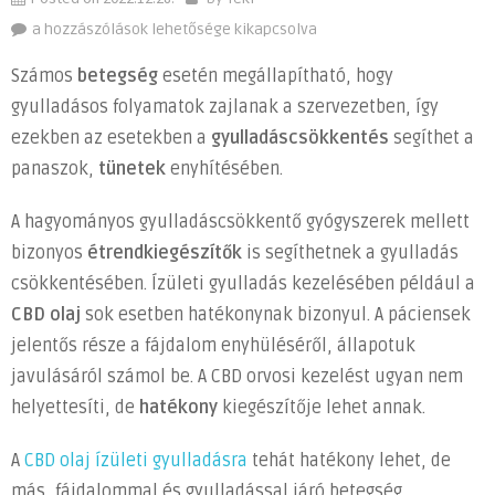
CBD-
a hozzászólások lehetősége kikapcsolva
vel
Számos
betegség
esetén megállapítható, hogy
a
gyulladásos folyamatok zajlanak a szervezetben, így
gyulladás
ezekben az esetekben a
gyulladáscsökkentés
segíthet a
ellen
bejegyzéshez
panaszok,
tünetek
enyhítésében.
A hagyományos gyulladáscsökkentő gyógyszerek mellett
bizonyos
étrendkiegészítők
is segíthetnek a gyulladás
csökkentésében. Ízületi gyulladás kezelésében például a
CBD olaj
sok esetben hatékonynak bizonyul. A páciensek
jelentős része a fájdalom enyhüléséről, állapotuk
javulásáról számol be. A CBD orvosi kezelést ugyan nem
helyettesíti, de
hatékony
kiegészítője lehet annak.
A
CBD olaj ízületi gyulladásra
tehát hatékony lehet, de
más, fájdalommal és gyulladással járó betegség