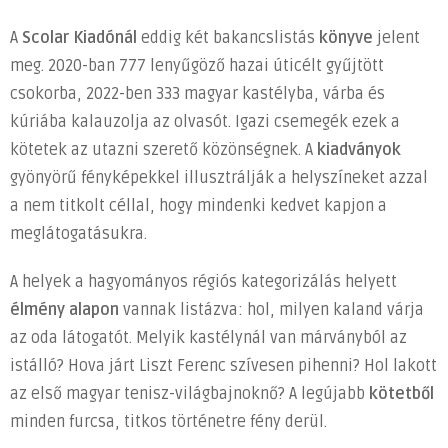
bejegyzéshez
A
Scolar Kiadónál
eddig két bakancslistás
könyve
jelent
meg. 2020-ban 777 lenyűgöző hazai úticélt gyűjtött
csokorba, 2022-ben 333 magyar kastélyba, várba és
kúriába kalauzolja az olvasót. Igazi csemegék ezek a
kötetek az utazni szerető közönségnek. A
kiadványok
gyönyörű fényképekkel illusztrálják a helyszíneket azzal
a nem titkolt céllal, hogy mindenki kedvet kapjon a
meglátogatásukra.
A helyek a hagyományos régiós kategorizálás helyett
élmény alapon
vannak listázva: hol, milyen kaland várja
az oda látogatót. Melyik kastélynál van márványból az
istálló? Hova járt Liszt Ferenc szívesen pihenni? Hol lakott
az első magyar tenisz-világbajnoknő? A legújabb
kötetből
minden furcsa, titkos történetre fény derül.