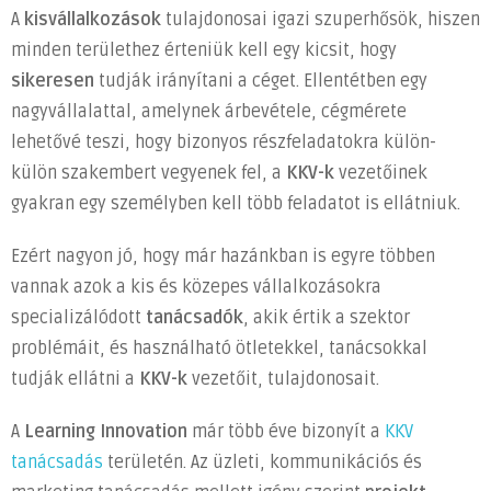
A
kisvállalkozások
tulajdonosai igazi szuperhősök, hiszen
tanácsadó
minden területhez érteniük kell egy kicsit, hogy
a
sikeresen
tudják irányítani a céget. Ellentétben egy
hazai
piacon
nagyvállalattal, amelynek árbevétele, cégmérete
bejegyzéshez
lehetővé teszi, hogy bizonyos részfeladatokra külön-
külön szakembert vegyenek fel, a
KKV-k
vezetőinek
gyakran egy személyben kell több feladatot is ellátniuk.
Ezért nagyon jó, hogy már hazánkban is egyre többen
vannak azok a kis és közepes vállalkozásokra
specializálódott
tanácsadók
, akik értik a szektor
problémáit, és használható ötletekkel, tanácsokkal
tudják ellátni a
KKV-k
vezetőit, tulajdonosait.
A
Learning Innovation
már több éve bizonyít a
KKV
tanácsadás
területén. Az üzleti, kommunikációs és