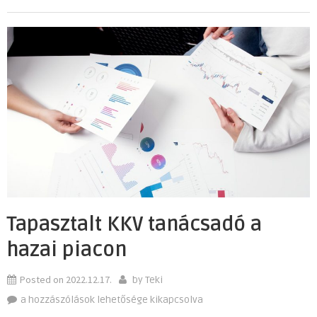
Tapasztalt KKV tanácsadó a
hazai piacon
Posted on
2022.12.17.
by
Teki
Tapasztalt
a hozzászólások lehetősége kikapcsolva
KKV