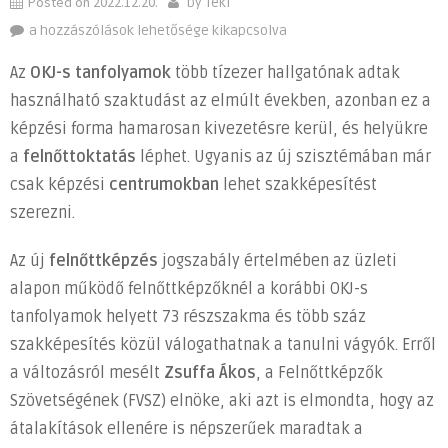
Posted on
2022.12.20.
by
Teki
Kompetencia
a hozzászólások lehetősége kikapcsolva
fejlesztés
Az
OKJ-s tanfolyamok
több tízezer hallgatónak adtak
képzésekkel,
használható szaktudást az elmúlt években, azonban ez a
élethosszig
képzési forma hamarosan kivezetésre kerül, és helyükre
bejegyzéshez
a
felnőttoktatás
léphet. Ugyanis az új szisztémában már
csak képzési
centrumokban
lehet szakképesítést
szerezni.
Az új
felnőttképzés
jogszabály értelmében az üzleti
alapon működő felnőttképzőknél a korábbi OKJ-s
tanfolyamok helyett 73 részszakma és több száz
szakképesítés közül válogathatnak a tanulni vágyók. Erről
a változásról mesélt
Zsuffa Ákos
, a Felnőttképzők
Szövetségének (FVSZ) elnöke, aki azt is elmondta, hogy az
átalakítások ellenére is népszerűek maradtak a