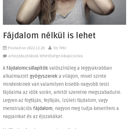
Fájdalom nélkül is lehet
Posted on
2022.12.28.
by
Teki
Fájdalom
a hozzászólások lehetősége kikapcsolva
nélkül
A
fájdalomcsillapítók
valószínűleg a leggyakrabban
is
alkalmazott
gyógyszerek
a világon, mivel szinte
lehet
mindenkinek van valamilyen kisebb-nagyobb testi
bejegyzéshez
fájdalma az idők során, amitől szeretne megszabadulni.
Legyen az fogfájás, fejfájás, ízületi fájdalom, vagy
menstruációs
fájdalom
, nagyon meg tudja keseríteni a
napjainkat és az éjszakákat.