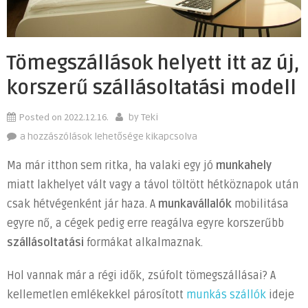
Tömegszállások helyett itt az új,
korszerű szállásoltatási modell
Posted on
2022.12.16.
by
Teki
Tömegszállások
a hozzászólások lehetősége kikapcsolva
helyett
Ma már itthon sem ritka, ha valaki egy jó
munkahely
itt
miatt lakhelyet vált vagy a távol töltött hétköznapok után
az
csak hétvégenként jár haza. A
munkavállalók
mobilitása
új,
korszerű
egyre nő, a cégek pedig erre reagálva egyre korszerűbb
szállásoltatási
szállásoltatási
formákat alkalmaznak.
modell
bejegyzéshez
Hol vannak már a régi idők, zsúfolt tömegszállásai? A
kellemetlen emlékekkel párosított
munkás szállók
ideje