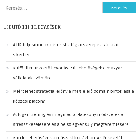
Keresés:
LEGUTÓBBI BEJEGYZÉSEK
A HR teljesítménymérés stratégiai szerepe a vállalati
sikerben
Külföldi munkaerő bevonása: új lehetőségek a magyar
vállalatok számára
Miért lehet stratégiai előny a megfelelő domain birtoklása a
képzési piacon?
Autogén tréning és imagináció: Hatékony módszerek a
stressz kezelésére és a belső egyensúly megteremtésére
Karrierlehetőségek a műszaki iparágban: A gépkezelői