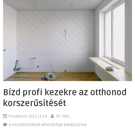
Bízd profi kezekre az otthonod
korszerűsítését
Posted on
2022.12.19.
by
Teki
Bízd
a hozzászólások lehetősége kikapcsolva
profi