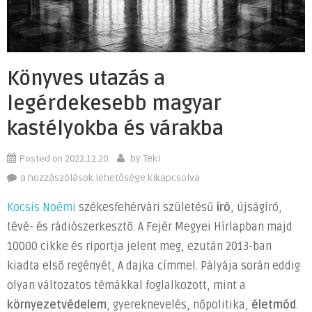
Könyves utazás a
legérdekesebb magyar
kastélyokba és várakba
Posted on
2022.12.20.
by
Teki
Könyves
a hozzászólások lehetősége kikapcsolva
utazás
Kocsis Noémi
székesfehérvári születésű
író
, újságíró,
a
tévé- és rádiószerkesztő. A Fejér Megyei Hírlapban majd
legérdekesebb
10000 cikke és riportja jelent meg, ezután 2013-ban
magyar
kastélyokba
kiadta első regényét, A dajka címmel. Pályája során eddig
és
olyan változatos témákkal foglalkozott, mint a
várakba
környezetvédelem
, gyereknevelés, nőpolitika,
életmód
.