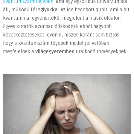
kvantumszámítógépen
, ami egy egzotikus univerzumból
áll, működő
féreglyukkal
. Az ide bedobott qubit, ami a bit
kvantummal egyenértékű, megjelent a másik oldalon.
Egyes kutatók azonban ódzkodnak ebből nagyobb
következtetéseket levonni, hiszen koránt sem biztos,
hogy a kvantumszámítógépek modelljei valóban
megfelelnek a
Világegyetemben
uralkodó törvényeknek.