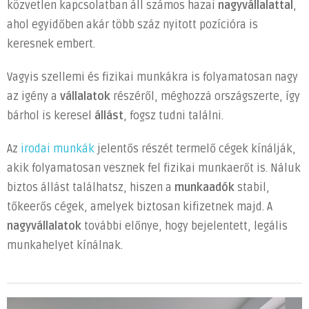
közvetlen kapcsolatban áll számos hazai
nagyvállalattal
,
ahol egyidőben akár több száz nyitott pozícióra is
keresnek embert.
Vagyis szellemi és fizikai munkákra is folyamatosan nagy
az igény a
vállalatok
részéről, méghozzá országszerte, így
bárhol is keresel
állást
, fogsz tudni találni.
Az
irodai munkák
jelentős részét termelő cégek kínálják,
akik folyamatosan vesznek fel fizikai munkaerőt is. Náluk
biztos állást találhatsz, hiszen a
munkaadók
stabil,
tőkeerős cégek, amelyek biztosan kifizetnek majd. A
nagyvállalatok
további előnye, hogy bejelentett, legális
munkahelyet kínálnak.