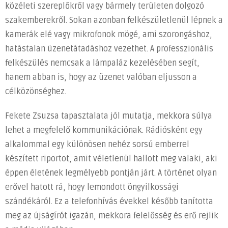
közéleti szereplőkről vagy bármely területen dolgozó
hatékony
eszközzé
szakemberekről. Sokan azonban felkészületlenül lépnek a
a
kamerák elé vagy mikrofonok mögé, ami szorongáshoz,
szakmai
hatástalan üzenetátadáshoz vezethet. A professzionális
sikerhez?
felkészülés nemcsak a lámpaláz kezelésében segít,
bejegyzéshez
hanem abban is, hogy az üzenet valóban eljusson a
célközönséghez.
Fekete Zsuzsa tapasztalata jól mutatja, mekkora súlya
lehet a megfelelő kommunikációnak. Rádiósként egy
alkalommal egy különösen nehéz sorsú emberrel
készített riportot, amit véletlenül hallott meg valaki, aki
éppen életének legmélyebb pontján járt. A történet olyan
erővel hatott rá, hogy lemondott öngyilkossági
szándékáról. Ez a telefonhívás évekkel később tanította
meg az újságírót igazán, mekkora felelősség és erő rejlik