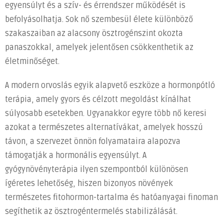
lehetőségei
egyensúlyt és a szív- és érrendszer működését is
bejegyzéshez
befolyásolhatja. Sok nő szembesül élete különböző
szakaszaiban az alacsony ösztrogénszint okozta
panaszokkal, amelyek jelentősen csökkenthetik az
életminőséget.
A modern orvoslás egyik alapvető eszköze a hormonpótló
terápia, amely gyors és célzott megoldást kínálhat
súlyosabb esetekben. Ugyanakkor egyre több nő keresi
azokat a természetes alternatívákat, amelyek hosszú
távon, a szervezet önnön folyamataira alapozva
támogatják a hormonális egyensúlyt. A
gyógynövényterápia ilyen szempontból különösen
ígéretes lehetőség, hiszen bizonyos növények
természetes fitohormon-tartalma és hatóanyagai finoman
segíthetik az ösztrogéntermelés stabilizálását.