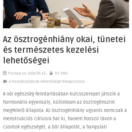
Az ösztrogénhiány okai, tünetei
és természetes kezelési
lehetőségei
Posted on
2026.05.15.
by
Teki
Az
a hozzászólások lehetősége kikapcsolva
ösztrogénhiány
A női egészség fenntartásában kulcsszerepet játszik a
okai,
hormonális egyensúly, különösen az ösztrogénszint
tünetei
megfelelő állapota. Az ösztrogénhiány ugyanis nemcsak a
és
természetes
menstruációs ciklusra hat ki, hanem hosszú távon a
kezelési
csontok egészségét, a bőr állapotát, a hangulati