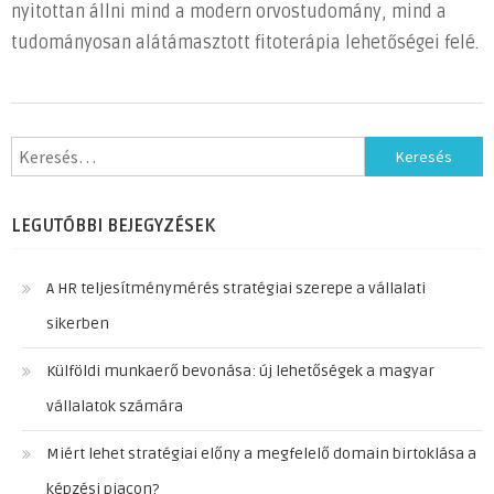
nyitottan állni mind a modern orvostudomány, mind a
tudományosan alátámasztott fitoterápia lehetőségei felé.
Keresés:
LEGUTÓBBI BEJEGYZÉSEK
A HR teljesítménymérés stratégiai szerepe a vállalati
sikerben
Külföldi munkaerő bevonása: új lehetőségek a magyar
vállalatok számára
Miért lehet stratégiai előny a megfelelő domain birtoklása a
képzési piacon?