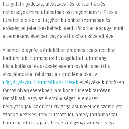
hangulatingadozás, alvászavar és koncentrációs
nehézségek mind utalhatnak ösztrogénhiányra. Ezek a
tünetek életkortól függően különböző formában és
erősséggel jelentkezhetnek, serdülőkorban éppúgy, mint
a termékeny években vagy a változókor közeledtével.
A pontos diagnózis érdekében érdemes szakorvoshoz
fordulni, aki hormonprofil vizsgálattal, ultrahang
képalkotással és szükség esetén további speciális
vizsgálatokkal feltárhatja a probléma okát. A
nőgyógyászati hormonális szűrések
elvégzése különösen
fontos olyan esetekben, amikor a tünetek tartósan
fennállnak, vagy az életminőséget jelentősen
befolyásolják. Az orvosi kivizsgálást követően személyre
szabott kezelési terv állítható fel, amely tartalmazhat
hormonpótló terápiát, kiegészítő gyógyszereket vagy