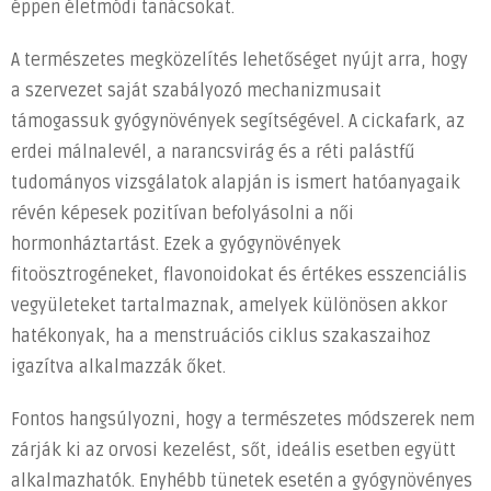
éppen életmódi tanácsokat.
A természetes megközelítés lehetőséget nyújt arra, hogy
a szervezet saját szabályozó mechanizmusait
támogassuk gyógynövények segítségével. A cickafark, az
erdei málnalevél, a narancsvirág és a réti palástfű
tudományos vizsgálatok alapján is ismert hatóanyagaik
révén képesek pozitívan befolyásolni a női
hormonháztartást. Ezek a gyógynövények
fitoösztrogéneket, flavonoidokat és értékes esszenciális
vegyületeket tartalmaznak, amelyek különösen akkor
hatékonyak, ha a menstruációs ciklus szakaszaihoz
igazítva alkalmazzák őket.
Fontos hangsúlyozni, hogy a természetes módszerek nem
zárják ki az orvosi kezelést, sőt, ideális esetben együtt
alkalmazhatók. Enyhébb tünetek esetén a gyógynövényes