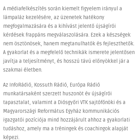
A médiafelkészítés során kiemelt figyelem irányul a
lámpaláz kezelésére, az üzenetek hatékony
megfogalmazására és a kihívást jelentő újságírói
kérdések frappáns megválaszolására. Ezek a készségek
nem ösztönösek, hanem megtanulhatók és fejleszthetők.
A gyakorlat és a megfelelő technikák ismerete jelentősen
javítja a teljesítményt, és hosszú távú előnyökkel jár a
szakmai életben.
Az InfoRádió, Kossuth Rádió, Európa Rádió
munkatársaként szerzett huszonöt év újságírói
tapasztalat, valamint a Diósgyőri VTK sajtófőnöki és a
Magyarországi Református Egyház kommunikációs
igazgatói pozíciója mind hozzájárult ahhoz a gyakorlati
tudáshoz, amely ma a tréningek és coachingok alapját
képezi.