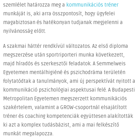
szemlélet határozza meg a
kommunikációs tréner
munkáját is, aki arra összpontosít, hogy ügyfelei
magabiztosan és hatékonyan tudjanak megjelenni a
nyilvánosság előtt.
A szakmai háttér rendkívül változatos. Az első diploma
megszerzése után sportriporteri munka következett,
majd híradós és szerkesztői feladatok. A Semmelweis
Egyetemen mentálhigiéné és pszichodráma területén
folytatódtak a tanulmányok, ami új perspektívát nyitott a
kommunikáció pszichológiai aspektusai felé. A Budapesti
Metropolitan Egyetemen megszerzett kommunikációs
szakértelem, valamint a GROW-csoportnál elsajátított
tréner és coaching kompetenciák együttesen alakították
ki azt a komplex tudásbázist, ami a mai felkészítő
munkát megalapozza.