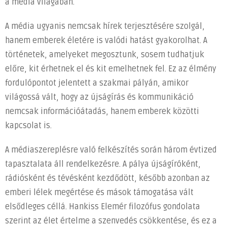
a média világában.
A média ugyanis nemcsak hírek terjesztésére szolgál,
hanem emberek életére is valódi hatást gyakorolhat. A
történetek, amelyeket megosztunk, sosem tudhatjuk
előre, kit érhetnek el és kit emelhetnek fel. Ez az élmény
fordulópontot jelentett a szakmai pályán, amikor
világossá vált, hogy az újságírás és kommunikáció
nemcsak információátadás, hanem emberek közötti
kapcsolat is.
A médiaszereplésre való felkészítés során három évtized
tapasztalata áll rendelkezésre. A pálya újságíróként,
rádiósként és tévésként kezdődött, később azonban az
emberi lélek megértése és mások támogatása vált
elsődleges céllá. Hankiss Elemér filozófus gondolata
szerint az élet értelme a szenvedés csökkentése, és ez a