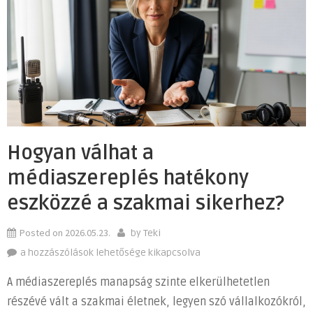
Hogyan válhat a
médiaszereplés hatékony
eszközzé a szakmai sikerhez?
Posted on
2026.05.23.
by
Teki
Hogyan
a hozzászólások lehetősége kikapcsolva
válhat
A médiaszereplés manapság szinte elkerülhetetlen
a
részévé vált a szakmai életnek, legyen szó vállalkozókról,
médiaszereplés