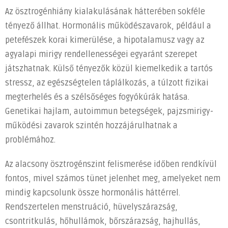
Az ösztrogénhiány kialakulásának hátterében sokféle
tényező állhat. Hormonális működészavarok, például a
petefészek korai kimerülése, a hipotalamusz vagy az
agyalapi mirigy rendellenességei egyaránt szerepet
játszhatnak. Külső tényezők közül kiemelkedik a tartós
stressz, az egészségtelen táplálkozás, a túlzott fizikai
megterhelés és a szélsőséges fogyókúrák hatása.
Genetikai hajlam, autoimmun betegségek, pajzsmirigy-
működési zavarok szintén hozzájárulhatnak a
problémához.
Az alacsony ösztrogénszint felismerése időben rendkívül
fontos, mivel számos tünet jelenhet meg, amelyeket nem
mindig kapcsolunk össze hormonális háttérrel.
Rendszertelen menstruáció, hüvelyszárazság,
csontritkulás, hőhullámok, bőrszárazság, hajhullás,