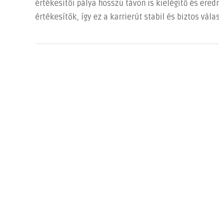
értékesítői pálya hosszú távon is kielégítő és er
értékesítők, így ez a karrierút stabil és biztos vál