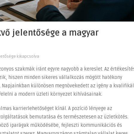
kvő jelentősége a magyar
hetősége kikapcsolva
onyos szakmák iránt egyre nagyobb a kereslet. Az értékesíté
ik, hiszen minden sikeres vállalkozás mögött hatékony
ll. Napjainkban különösen megnövekedett az igény a kvalifikál
elelni a modern üzleti környezet kihívásainak.
lmas karrierlehetőséget kínál. A pozíció lényege az
zolgáltatások bemutatása és természetesen az üzletkötés.
nböző iparágak működésébe, fejleszti kommunikációs és
asztalatot szerez. Magyarországon számtalan vállalat keres