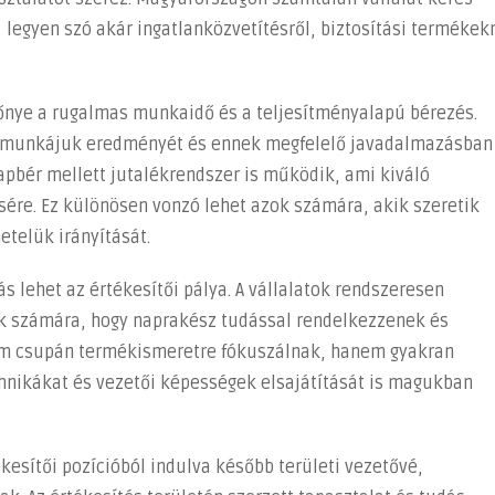
legyen szó akár ingatlanközvetítésről, biztosítási termékek
őnye a rugalmas munkaidő és a teljesítményalapú bérezés.
ák munkájuk eredményét és ennek megfelelő javadalmazásban
lapbér mellett jutalékrendszer is működik, ami kiváló
sére. Ez különösen vonzó lehet azok számára, akik szeretik
etelük irányítását.
s lehet az értékesítői pálya. A vállalatok rendszeresen
k számára, hogy naprakész tudással rendelkezzenek és
em csupán termékismeretre fókuszálnak, hanem gyakran
nikákat és vezetői képességek elsajátítását is magukban
ékesítői pozícióból indulva később területi vezetővé,