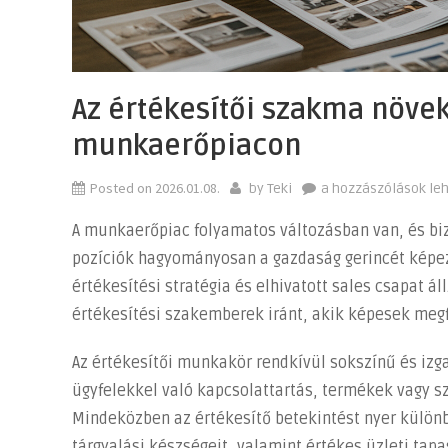
Az értékesítői szakma növe
munkaerőpiacon
Posted on
2026.01.08.
Az
by
Teki
a hozzászólások le
értékesítői
A munkaerőpiac folyamatos változásban van, és biz
szakma
pozíciók hagyományosan a gazdaság gerincét képez
növekvő
értékesítési stratégia és elhivatott sales csapat á
jelentősége
a
értékesítési szakemberek iránt, akik képesek megf
magyar
Az értékesítői munkakör rendkívül sokszínű és izga
munkaerőpiacon
bejegyzéshez
ügyfelekkel való kapcsolattartás, termékek vagy s
Mindeközben az értékesítő betekintést nyer külö
tárgyalási készségeit, valamint értékes üzleti tap