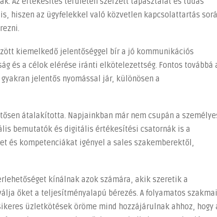
ak. Az értékesítés területén szerzett tapasztalat és tudás
 is, hiszen az ügyfelekkel való közvetlen kapcsolattartás sor
rezni.
zött kiemelkedő jelentőséggel bír a jó kommunikációs
ág és a célok elérése iránti elkötelezettség. Fontos továbbá 
 gyakran jelentős nyomással jár, különösen a
lentősen átalakította. Napjainkban már nem csupán a személye
lis bemutatók és digitális értékesítési csatornák is a
et és kompetenciákat igényel a sales szakemberektől,
erlehetőséget kínálnak azok számára, akik szeretik a
álja őket a teljesítményalapú bérezés. A folyamatos szakma
 sikeres üzletkötések öröme mind hozzájárulnak ahhoz, hogy 