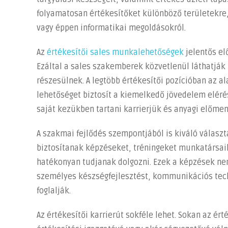
folyamatosan értékesítőket különböző területekre, 
vagy éppen informatikai megoldásokról.
Az
értékesítői sales munkalehetőségek
jelentős el
Ezáltal a sales szakemberek közvetlenül láthatj
részesülnek. A legtöbb értékesítői pozícióban az a
lehetőséget biztosít a kiemelkedő jövedelem eléré
saját kezükben tartani karrierjük és anyagi előmen
A szakmai fejlődés szempontjából is kiváló választá
biztosítanak képzéseket, tréningeket munkatársai
hatékonyan tudjanak dolgozni. Ezek a képzések n
személyes készségfejlesztést, kommunikációs tech
foglalják.
Az értékesítői karrierút sokféle lehet. Sokan az ért