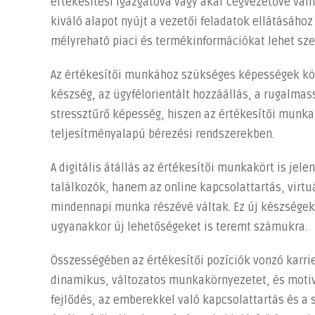
értékesítési igazgatóvá vagy akár cégvezetővé váln
kiváló alapot nyújt a vezetői feladatok ellátásához
mélyreható piaci és termékinformációkat lehet sze
Az értékesítői munkához szükséges képességek kö
készség, az ügyfélorientált hozzáállás, a rugalmass
stressztűrő képesség, hiszen az értékesítői munka
teljesítményalapú bérezési rendszerekben.
A digitális átállás az értékesítői munkakört is je
találkozók, hanem az online kapcsolattartás, virtuá
mindennapi munka részévé váltak. Ez új készségek
ugyanakkor új lehetőségeket is teremt számukra.
Összességében az értékesítői pozíciók vonzó karri
dinamikus, változatos munkakörnyezetet, és motiv
fejlődés, az emberekkel való kapcsolattartás és a