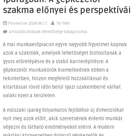
szakma előnyei és perspektívái
Posted on
2026.06.17.
by
Teki
Karrierlehetőségek
a hozzászólások lehetősége kikapcsolva
a
A mai munkaerőpiacon egyre nagyobb figyelmet kapnak
műszaki
azok a szakmák, amelyek lehetőséget biztosítanak a
iparágban:
gyors előrelépésre és a stabil karrierépítésre. A
A
gépkezelői
gépkezelői munkakörök kiemelkednek ebben a
szakma
tekintetben, hiszen megfelelő hozzáállással és
előnyei
kitartással rövid időn belül igazi szakemberré válhat
és
valaki ezen a területen.
perspektívái
bejegyzéshez
A műszaki iparág folyamatos fejlődése új dimenziókat
nyit meg azok előtt, akik szeretnének érdemi munkát
végezni és látható eredményeket elérni. A modern
gyártási környezetben dolgozó gépkezelők és