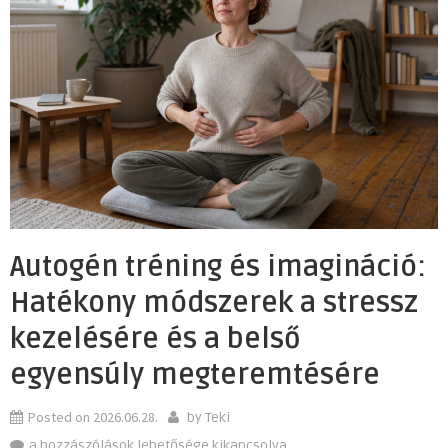
Autogén tréning és imagináció:
Hatékony módszerek a stressz
kezelésére és a belső
egyensúly megteremtésére
Posted on
2026.06.28.
by
Teki
Autogén
a hozzászólások lehetősége kikapcsolva