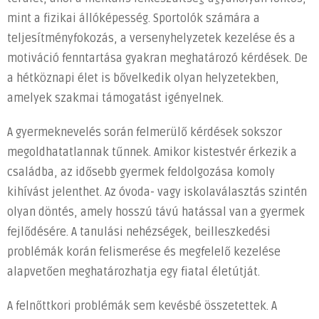
mint a fizikai állóképesség. Sportolók számára a
teljesítményfokozás, a versenyhelyzetek kezelése és a
motiváció fenntartása gyakran meghatározó kérdések. De
a hétköznapi élet is bővelkedik olyan helyzetekben,
amelyek szakmai támogatást igényelnek.
A gyermeknevelés során felmerülő kérdések sokszor
megoldhatatlannak tűnnek. Amikor kistestvér érkezik a
családba, az idősebb gyermek feldolgozása komoly
kihívást jelenthet. Az óvoda- vagy iskolaválasztás szintén
olyan döntés, amely hosszú távú hatással van a gyermek
fejlődésére. A tanulási nehézségek, beilleszkedési
problémák korán felismerése és megfelelő kezelése
alapvetően meghatározhatja egy fiatal életútját.
A felnőttkori problémák sem kevésbé összetettek. A