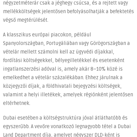
ismerni
négyzetméterár csak a jéghegy csúcsa, és a rejtett vagy
a
mellékköltségek jelentősen befolyásolhatják a befektetés
teljes
végső megtérülését.
költségstruktúrát
külföldi
A klasszikus európai piacokon, például
ingatlanvásárláskor
Spanyolországban, Portugáliában vagy Görögországban a
bejegyzéshez
vételár mellett számolni kell az ügyvédi díjakkal,
fordítási költségekkel, bélyegilletékkel és esetenként
ingatlanszerzési adóval is, amely akár 8–10% közé is
emelkedhet a vételár százalékában. Ehhez járulnak a
közjegyzői díjak, a földhivatali bejegyzési költségek,
valamint a helyi illetékek, amelyek régiónként jelentősen
eltérhetnek.
Dubai esetében a költségstruktúra jóval átláthatóbb és
egyszerűbb. A vevőre vonatkozó legnagyobb tétel a Dubai
Land Department díja, amelyet négyszer DLD-ként is