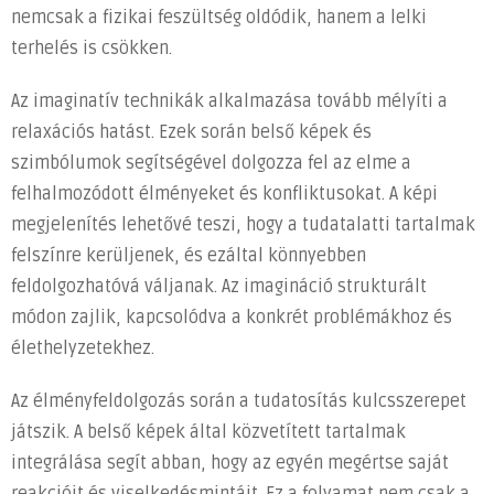
nemcsak a fizikai feszültség oldódik, hanem a lelki
terhelés is csökken.
Az imaginatív technikák alkalmazása tovább mélyíti a
relaxációs hatást. Ezek során belső képek és
szimbólumok segítségével dolgozza fel az elme a
felhalmozódott élményeket és konfliktusokat. A képi
megjelenítés lehetővé teszi, hogy a tudatalatti tartalmak
felszínre kerüljenek, és ezáltal könnyebben
feldolgozhatóvá váljanak. Az imagináció strukturált
módon zajlik, kapcsolódva a konkrét problémákhoz és
élethelyzetekhez.
Az élményfeldolgozás során a tudatosítás kulcsszerepet
játszik. A belső képek által közvetített tartalmak
integrálása segít abban, hogy az egyén megértse saját
reakcióit és viselkedésmintáit. Ez a folyamat nem csak a