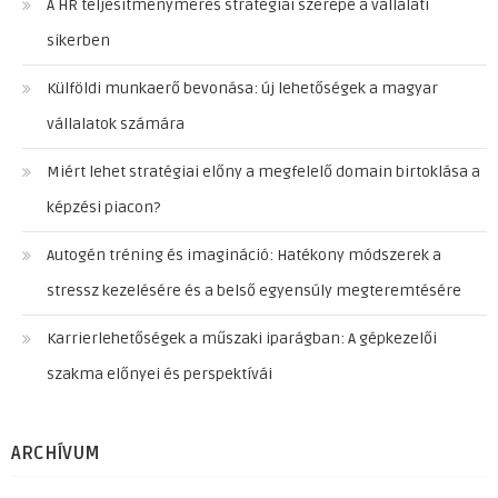
A HR teljesítménymérés stratégiai szerepe a vállalati
sikerben
Külföldi munkaerő bevonása: új lehetőségek a magyar
vállalatok számára
Miért lehet stratégiai előny a megfelelő domain birtoklása a
képzési piacon?
Autogén tréning és imagináció: Hatékony módszerek a
stressz kezelésére és a belső egyensúly megteremtésére
Karrierlehetőségek a műszaki iparágban: A gépkezelői
szakma előnyei és perspektívái
ARCHÍVUM