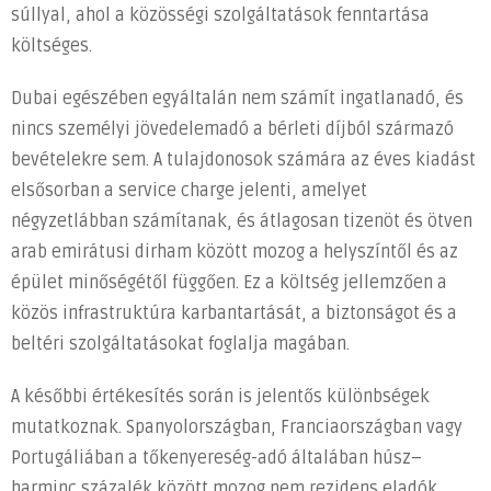
súllyal, ahol a közösségi szolgáltatások fenntartása
költséges.
Dubai egészében egyáltalán nem számít ingatlanadó, és
nincs személyi jövedelemadó a bérleti díjból származó
bevételekre sem. A tulajdonosok számára az éves kiadást
elsősorban a service charge jelenti, amelyet
négyzetlábban számítanak, és átlagosan tizenöt és ötven
arab emirátusi dirham között mozog a helyszíntől és az
épület minőségétől függően. Ez a költség jellemzően a
közös infrastruktúra karbantartását, a biztonságot és a
beltéri szolgáltatásokat foglalja magában.
A későbbi értékesítés során is jelentős különbségek
mutatkoznak. Spanyolországban, Franciaországban vagy
Portugáliában a tőkenyereség-adó általában húsz–
harminc százalék között mozog nem rezidens eladók