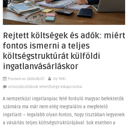
Rejtett költségek és adók: miért
fontos ismerni a teljes
költségstruktúrát külföldi
ingatlanvásárláskor
Posted on
2026.06.07.
by
Teki
Rejtett
a hozzászólások lehetősége kikapcsolva
költségek
A nemzetközi ingatlanpiac felé forduló magyar befektetők
és
számára ma már nem elég megtalálni a megfelelő
adók:
ingatlant – legalább olyan fontos, hogy tisztában legyenek
miért
fontos
a vásárlás teljes költségstruktúrájával. Sok esetben a