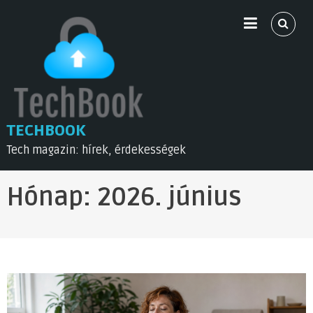
Skip
to
content
TECHBOOK
Tech magazin: hírek, érdekességek
Hónap:
2026. június