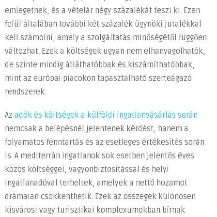
emlegetnek, és a vételár négy százalékát teszi ki. Ezen
felül általában további két százalék ügynöki jutalékkal
kell számolni, amely a szolgáltatás minőségétől függően
változhat. Ezek a költségek ugyan nem elhanyagolhatók,
de szinte mindig átláthatóbbak és kiszámíthatóbbak,
mint az európai piacokon tapasztalható szerteágazó
rendszerek.
Az
adók és költségek a külföldi ingatlanvásárlás során
nemcsak a belépésnél jelentenek kérdést, hanem a
folyamatos fenntartás és az esetleges értékesítés során
is. A mediterrán ingatlanok sok esetben jelentős éves
közös költséggel, vagyonbiztosítással és helyi
ingatlanadóval terheltek, amelyek a nettó hozamot
drámaian csökkenthetik. Ezek az összegek különösen
kisvárosi vagy turisztikai komplexumokban bírnak