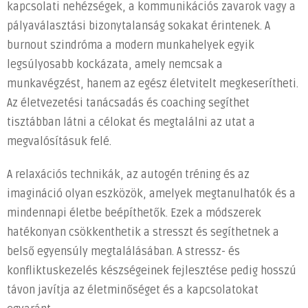
kapcsolati nehézségek, a kommunikációs zavarok vagy a
pályaválasztási bizonytalanság sokakat érintenek. A
burnout szindróma a modern munkahelyek egyik
legsúlyosabb kockázata, amely nemcsak a
munkavégzést, hanem az egész életvitelt megkeserítheti.
Az életvezetési tanácsadás és coaching segíthet
tisztábban látni a célokat és megtalálni az utat a
megvalósításuk felé.
A relaxációs technikák, az autogén tréning és az
imagináció olyan eszközök, amelyek megtanulhatók és a
mindennapi életbe beépíthetők. Ezek a módszerek
hatékonyan csökkenthetik a stresszt és segíthetnek a
belső egyensúly megtalálásában. A stressz- és
konfliktuskezelés készségeinek fejlesztése pedig hosszú
távon javítja az életminőséget és a kapcsolatokat