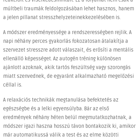
múltbeli traumák feldolgozásában lehet hasznos, hanem
a jelen pillanat stresszhelyzeteinekkezelésében is.
A módszer eredményessége a rendszerességben rejlik. A
napi néhány perces gyakorlás fokozatosan átalakítja a
szervezet stresszre adott válaszait, és erősíti a mentális
ellenálló képességet. Az autogén tréning különösen
ajánlott azoknak, akik tartós feszültség vagy szorongás
miatt szenvednek, de egyaránt alkalmazható megelőzési
céllal is.
A relaxációs technikák megtanulása befektetés az
egészségbe és a lelki egyensúlyba. Bár az első
eredmények néhány héten belül megmutatkozhatnak, a
módszer igazi haszna hosszú távon bontakozik ki, amikor
már automatikussá válik a test és az elme közötti