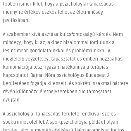
miért
többen ismerik fel, hogy a pszichológiai tanácsadás
érdemes
mennyire értékes eszköz lehet az életminőség
szakemberhez
javításában.
fordulni?
bejegyzéshez
A szakember kiválasztása kulcsfontosságú kérdés. Nem
mindegy, hogy ki az, akihez bizalommal fordulunk a
legintimebb gondolatainkkal és problémáinkkal. A
megfelelő végzettség, tapasztalat és emberi hozzáállás
kombinációja teszi igazán hatékonnyá a terápiás
kapcsolatot. Bajnai Nóra pszichológus Budapest 2.
kerületében fogadja klienseit, és sokrétű szakmai háttere
révén különböző élethelyzetekben tud támogatást
nyújtani.
A pszichológiai tanácsadás területe rendkívül széles
spektrumot ölel fel. A sportpszichológia például olyan
terület, ahol a mentális felkészültség ugyanolyan fontos,