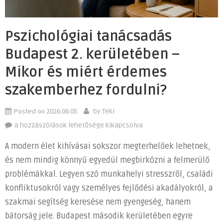
Pszichológiai tanácsadás
Budapest 2. kerületében –
Mikor és miért érdemes
szakemberhez fordulni?
Posted on
2026.06.05.
by
Teki
Pszichológiai
a hozzászólások lehetősége kikapcsolva
tanácsadás
A modern élet kihívásai sokszor megterhelőek lehetnek,
Budapest
és nem mindig könnyű egyedül megbirkózni a felmerülő
2.
problémákkal. Legyen szó munkahelyi stresszről, családi
kerületében
–
konfliktusokról vagy személyes fejlődési akadályokról, a
Mikor
szakmai segítség keresése nem gyengeség, hanem
és
bátorság jele. Budapest második kerületében egyre