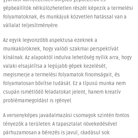
gépbeállítók nélkülözhetetlen részét képezik a termelési
folyamatoknak, és munkájuk közvetlen hatással van a
vállalat teljesítményére.
Az egyik legvonzóbb aspektusa ezeknek a
munkaköröknek, hogy valódi szakmai perspektívát
kínálnak. Az alapoktól indulva lehetőség nyílik arra, hogy
valaki elsajátítsa a legújabb gépek kezelését,
megismerje a termelési folyamatok finomságait, és
folyamatosan bővítse tudását. Ez a típusú munka nem
csupán ismétlődő feladatokat jelent, hanem kreatív
problémamegoldást is igényel.
A versenyképes javadalmazási csomagok szintén fontos
tényezők a területen. A tapasztalat növekedésével
párhuzamosan a bérezés is javul, ráadásul sok