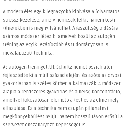
tréning
A modern élet egyik legnagyobb kihívása a folyamatos
és
stressz kezelése, amely nemcsak lelki, hanem testi
imagináció:
tünetekben is megnyilvánulhat. A feszültség oldására
Hatékony
módszerek
számos módszer létezik, amelyek közül az autogén
a
tréning az egyik legátfogóbb és tudományosan is
stressz
megalapozott technika.
kezelésére
és
Az autogén tréninget J.H. Schultz német pszichiáter
a
fejlesztette ki a múlt század elején, és azóta az orvosi
belső
gyakorlatban is széles körben alkalmazzák. A módszer
egyensúly
alapja a rendszeres gyakorlás és a belső koncentráció,
megteremtésére
amellyel fokozatosan elérhető a test és az elme mély
bejegyzéshez
ellazulása. Ez a technika nem csupán pillanatnyi
megkönnyebbülést nyújt, hanem hosszú távon erősíti a
szervezet önszabályozó képességét is.