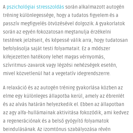
A
pszichológiai stresszoldás
során alkalmazott autogén
tréning különlegessége, hogy a tudatos figyelem és a
passzív megfigyelés ötvözésével dolgozik. A gyakorlatok
során az egyén fokozatosan megtanulja érzékelni
testének jelzéseit, és képessé válik arra, hogy tudatosan
befolyásolja saját testi folyamatait. Ez a módszer
kifejezetten hatékony lehet magas vérnyomás,
szívritmus-zavarok vagy légzési nehézségek esetén,
mivel közvetlenül hat a vegetatív idegrendszerre.
A relaxáció és az autogén tréning gyakorlása közben az
elme egy különleges állapotba kerül, amely az ébrenlét
és az alvás határán helyezkedik el. Ebben az állapotban
az agy alfa-hullámainak aktivitása fokozódik, ami kedvez
a regenerációnak és a belső gyógyító folyamatok
beindulásának. Az izomtónus szabályozása révén