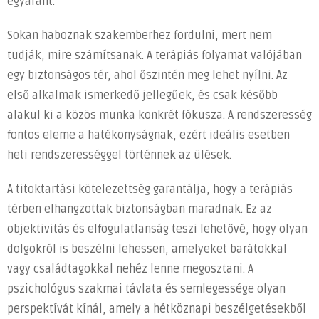
egyaránt.
Sokan haboznak szakemberhez fordulni, mert nem
tudják, mire számítsanak. A terápiás folyamat valójában
egy biztonságos tér, ahol őszintén meg lehet nyílni. Az
első alkalmak ismerkedő jellegűek, és csak később
alakul ki a közös munka konkrét fókusza. A rendszeresség
fontos eleme a hatékonyságnak, ezért ideális esetben
heti rendszerességgel történnek az ülések.
A titoktartási kötelezettség garantálja, hogy a terápiás
térben elhangzottak biztonságban maradnak. Ez az
objektivitás és elfogulatlanság teszi lehetővé, hogy olyan
dolgokról is beszélni lehessen, amelyeket barátokkal
vagy családtagokkal nehéz lenne megosztani. A
pszichológus szakmai távlata és semlegessége olyan
perspektívát kínál, amely a hétköznapi beszélgetésekből