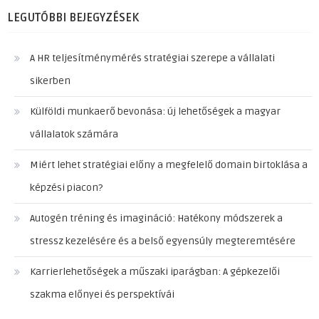
LEGUTÓBBI BEJEGYZÉSEK
A HR teljesítménymérés stratégiai szerepe a vállalati
sikerben
Külföldi munkaerő bevonása: új lehetőségek a magyar
vállalatok számára
Miért lehet stratégiai előny a megfelelő domain birtoklása a
képzési piacon?
Autogén tréning és imagináció: Hatékony módszerek a
stressz kezelésére és a belső egyensúly megteremtésére
Karrierlehetőségek a műszaki iparágban: A gépkezelői
szakma előnyei és perspektívái