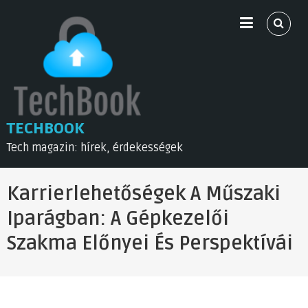
Skip
to
content
TECHBOOK
Tech magazin: hírek, érdekességek
Karrierlehetőségek A Műszaki
Iparágban: A Gépkezelői
Szakma Előnyei És Perspektívái