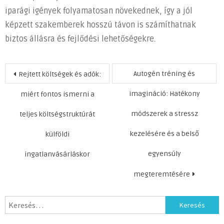
iparági igények folyamatosan növekednek, így a jól
képzett szakemberek hosszú távon is számíthatnak
biztos állásra és fejlődési lehetőségekre.
Bejegyzés
Autogén tréning és
Rejtett költségek és adók:
navigáció
imagináció: Hatékony
miért fontos ismerni a
módszerek a stressz
teljes költségstruktúrát
kezelésére és a belső
külföldi
egyensúly
ingatlanvásárláskor
megteremtésére
Keresés: