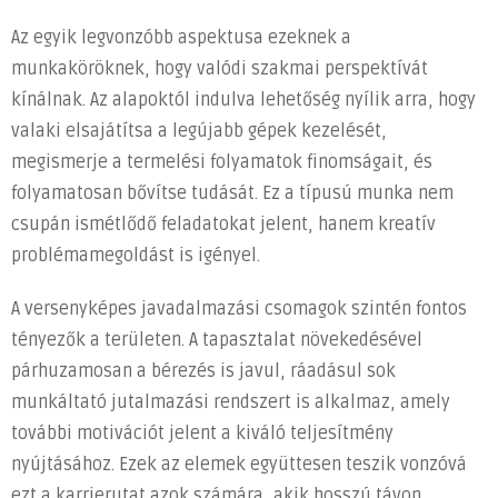
Az egyik legvonzóbb aspektusa ezeknek a
munkaköröknek, hogy valódi szakmai perspektívát
kínálnak. Az alapoktól indulva lehetőség nyílik arra, hogy
valaki elsajátítsa a legújabb gépek kezelését,
megismerje a termelési folyamatok finomságait, és
folyamatosan bővítse tudását. Ez a típusú munka nem
csupán ismétlődő feladatokat jelent, hanem kreatív
problémamegoldást is igényel.
A versenyképes javadalmazási csomagok szintén fontos
tényezők a területen. A tapasztalat növekedésével
párhuzamosan a bérezés is javul, ráadásul sok
munkáltató jutalmazási rendszert is alkalmaz, amely
további motivációt jelent a kiváló teljesítmény
nyújtásához. Ezek az elemek együttesen teszik vonzóvá
ezt a karrierutat azok számára, akik hosszú távon