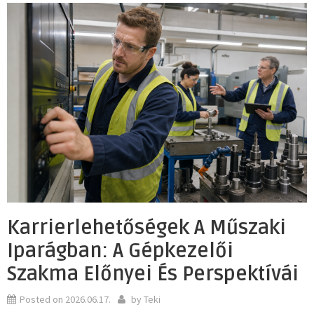
Karrierlehetőségek A Műszaki
Iparágban: A Gépkezelői
Szakma Előnyei És Perspektívái
Posted on
2026.06.17.
by
Teki