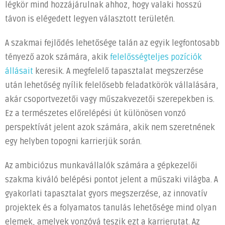
légkör mind hozzájárulnak ahhoz, hogy valaki hosszú
távon is elégedett legyen választott területén.
A szakmai fejlődés lehetősége talán az egyik legfontosabb
tényező azok számára, akik
felelősségteljes pozíciók
állásait
keresik. A megfelelő tapasztalat megszerzése
után lehetőség nyílik felelősebb feladatkörök vállalására,
akár csoportvezetői vagy műszakvezetői szerepekben is.
Ez a természetes előrelépési út különösen vonzó
perspektívát jelent azok számára, akik nem szeretnének
egy helyben topogni karrierjük során.
Az ambiciózus munkavállalók számára a gépkezelői
szakma kiváló belépési pontot jelent a műszaki világba. A
gyakorlati tapasztalat gyors megszerzése, az innovatív
projektek és a folyamatos tanulás lehetősége mind olyan
elemek, amelyek vonzóvá teszik ezt a karrierutat. Az