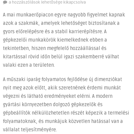
Karrierlehetőségek
a hozzászólások lehetősége kikapcsolva
a
A mai munkaerőpiacon egyre nagyobb figyelmet kapnak
műszaki
azok a szakmák, amelyek lehetőséget biztosítanak a
iparágban:
gyors előrelépésre és a stabil karrierépítésre. A
A
gépkezelői
gépkezelői munkakörök kiemelkednek ebben a
szakma
tekintetben, hiszen megfelelő hozzáállással és
előnyei
kitartással rövid időn belül igazi szakemberré válhat
és
valaki ezen a területen.
perspektívái
bejegyzéshez
A műszaki iparág folyamatos fejlődése új dimenziókat
nyit meg azok előtt, akik szeretnének érdemi munkát
végezni és látható eredményeket elérni. A modern
gyártási környezetben dolgozó gépkezelők és
gépbeállítók nélkülözhetetlen részét képezik a termelési
folyamatoknak, és munkájuk közvetlen hatással van a
vállalat teljesítményére.