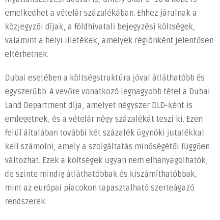
emelkedhet a vételár százalékában. Ehhez járulnak a
közjegyzői díjak, a földhivatali bejegyzési költségek,
valamint a helyi illetékek, amelyek régiónként jelentősen
eltérhetnek.
Dubai esetében a költségstruktúra jóval átláthatóbb és
egyszerűbb. A vevőre vonatkozó legnagyobb tétel a Dubai
Land Department díja, amelyet négyszer DLD-ként is
emlegetnek, és a vételár négy százalékát teszi ki. Ezen
felül általában további két százalék ügynöki jutalékkal
kell számolni, amely a szolgáltatás minőségétől függően
változhat. Ezek a költségek ugyan nem elhanyagolhatók,
de szinte mindig átláthatóbbak és kiszámíthatóbbak,
mint az európai piacokon tapasztalható szerteágazó
rendszerek.