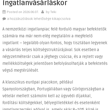
Ingatlanvásárláskor
Posted on
2026.06.07.
by
Teki
Rejtett
a hozzászólások lehetősége kikapcsolva
költségek
A nemzetközi ingatlanpiac felé forduló magyar befektetők
és
számára ma már nem elég megtalálni a megfelelő
adók:
ingatlant – legalább olyan fontos, hogy tisztában legyenek
miért
fontos
a vásárlás teljes költségstruktúrájával. Sok esetben a
ismerni
négyzetméterár csak a jéghegy csúcsa, és a rejtett vagy
a
mellékköltségek jelentősen befolyásolhatják a befektetés
teljes
végső megtérülését.
költségstruktúrát
külföldi
A klasszikus európai piacokon, például
ingatlanvásárláskor
Spanyolországban, Portugáliában vagy Görögországban a
bejegyzéshez
vételár mellett számolni kell az ügyvédi díjakkal,
fordítási költségekkel, bélyegilletékkel és esetenként
ingatlanszerzési adóval is, amely akár 8–10% közé is