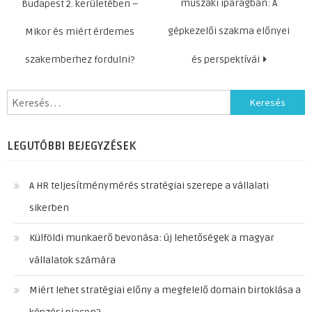
navigáció
műszaki iparágban: A
Budapest 2. kerületében –
gépkezelői szakma előnyei
Mikor és miért érdemes
szakemberhez fordulni?
és perspektívái
Keresés:
LEGUTÓBBI BEJEGYZÉSEK
A HR teljesítménymérés stratégiai szerepe a vállalati
sikerben
Külföldi munkaerő bevonása: új lehetőségek a magyar
vállalatok számára
Miért lehet stratégiai előny a megfelelő domain birtoklása a