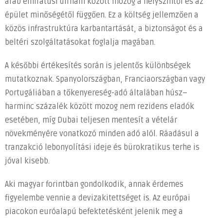
arab emirátusi dirham között mozog a helyszíntől és az
épület minőségétől függően. Ez a költség jellemzően a
közös infrastruktúra karbantartását, a biztonságot és a
beltéri szolgáltatásokat foglalja magában.
A későbbi értékesítés során is jelentős különbségek
mutatkoznak. Spanyolországban, Franciaországban vagy
Portugáliában a tőkenyereség-adó általában húsz–
harminc százalék között mozog nem rezidens eladók
esetében, míg Dubai teljesen mentesít a vételár
növekményére vonatkozó minden adó alól. Ráadásul a
tranzakció lebonyolítási ideje és bürokratikus terhe is
jóval kisebb.
Aki magyar forintban gondolkodik, annak érdemes
figyelembe vennie a devizakitettséget is. Az európai
piacokon euróalapú befektetésként jelenik meg a