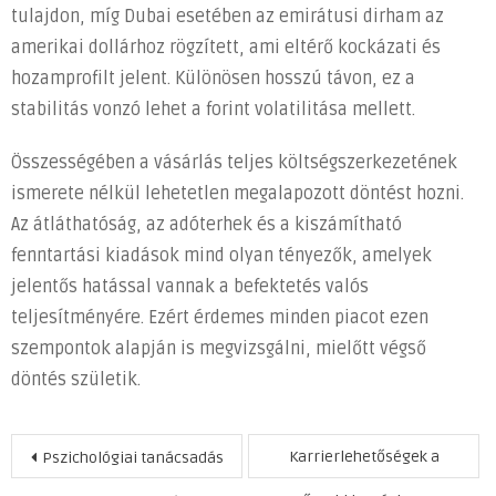
tulajdon, míg Dubai esetében az emirátusi dirham az
amerikai dollárhoz rögzített, ami eltérő kockázati és
hozamprofilt jelent. Különösen hosszú távon, ez a
stabilitás vonzó lehet a forint volatilitása mellett.
Összességében a vásárlás teljes költségszerkezetének
ismerete nélkül lehetetlen megalapozott döntést hozni.
Az átláthatóság, az adóterhek és a kiszámítható
fenntartási kiadások mind olyan tényezők, amelyek
jelentős hatással vannak a befektetés valós
teljesítményére. Ezért érdemes minden piacot ezen
szempontok alapján is megvizsgálni, mielőtt végső
döntés születik.
Bejegyzés
Karrierlehetőségek a
Pszichológiai tanácsadás