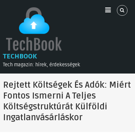
Skip
to
content
TECHBOOK
Tech magazin: hírek, érdekességek
Rejtett Költségek És Adók: Miért
Fontos Ismerni A Teljes
Költségstruktúrát Külföldi
Ingatlanvásárláskor