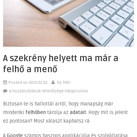
A szekrény helyett ma már a
felhő a menő
Posted on
2023.02.02.
by
Teki
A
a hozzászólások lehetősége kikapcsolva
szekrény
Biztosan te is hallottál arról, hogy manapság már
helyett
mindenki
felhőben
tárolja az
adatait
. Hogy mit is jelent
ma
ez pontosan? Most választ kaphatsz rá.
már
a
A
Google
számos hasznos applikációja és szolgáltatása
felhő