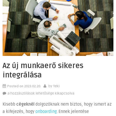
Az új munkaerő sikeres
integrálása
Posted on
2023.02.20.
by
Teki
Az
a hozzászólások lehetősége kikapcsolva
új
Kisebb
cégeknél
dolgozóknak nem biztos, hogy ismert az
munkaerő
a kifejezés, hogy
onboarding
. Ennek jelentése
sikeres