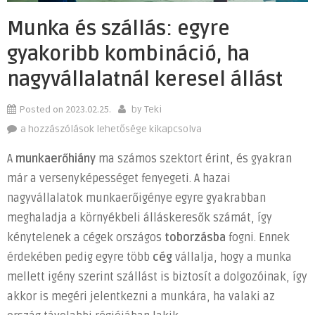
Munka és szállás: egyre
gyakoribb kombináció, ha
nagyvállalatnál keresel állást
Posted on
2023.02.25.
by
Teki
Munka
a hozzászólások lehetősége kikapcsolva
és
A
munkaerőhiány
ma számos szektort érint, és gyakran
szállás:
már a versenyképességet fenyegeti. A hazai
egyre
nagyvállalatok munkaerőigénye egyre gyakrabban
gyakoribb
kombináció,
meghaladja a környékbeli álláskeresők számát, így
ha
kénytelenek a cégek országos
toborzásba
fogni. Ennek
nagyvállalatnál
érdekében pedig egyre több
cég
vállalja, hogy a munka
keresel
mellett igény szerint szállást is biztosít a dolgozóinak, így
állást
akkor is megéri jelentkezni a munkára, ha valaki az
bejegyzéshez