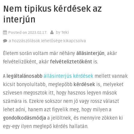
Nem tipikus kérdések az
interjún
Posted on
2023.02.17.
by
Teki
Nem
a hozzászólások lehetősége kikapcsolva
tipikus
Életem során voltam már néhány
állásinterjún
, akár
kérdések
felvételizőként, akár
felvételiztetőként
is.
az
interjún
A
legáltalánosabb
állásinterjús kérdések
mellett vannak
bejegyzéshez
kicsit bonyolultabb, meglepőbb
kérdések
is, melyeket
szívesen megosztok itt, hogy hasznos legyen mások
számára is. Ezekre sokszor nem jó vagy rossz választ
lehet adni, hanem azt figyelik meg, hogy milyen a
gondolkodásmódja
a jelöltnek, és mennyire zökken ki
egy-egy ilyen meglepő kérdés hallatán.