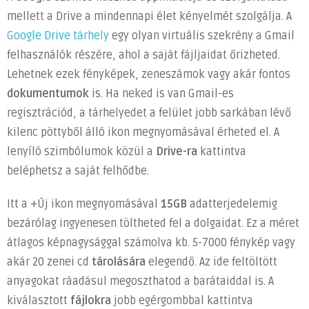
mellett a Drive a mindennapi élet kényelmét szolgálja. A
a
menő
Google Drive tárhely
egy olyan virtuális szekrény a Gmail
bejegyzéshez
felhasználók részére, ahol a saját fájljaidat őrizheted.
Lehetnek ezek fényképek, zeneszámok vagy akár fontos
dokumentumok
is. Ha neked is van Gmail-es
regisztrációd, a tárhelyedet a felület jobb sarkában lévő
kilenc pöttyből álló ikon megnyomásával érheted el. A
lenyíló szimbólumok közül a
Drive-ra
kattintva
beléphetsz a saját felhődbe.
Itt a +Új ikon megnyomásával
15GB
adatterjedelemig
bezárólag ingyenesen töltheted fel a dolgaidat. Ez a méret
átlagos képnagysággal számolva kb. 5-7000 fénykép vagy
akár 20 zenei cd
tárolására
elegendő. Az ide feltöltött
anyagokat ráadásul megoszthatod a barátaiddal is. A
kiválasztott
fájlokra
jobb egérgombbal kattintva