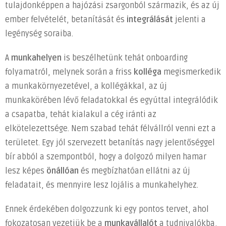
tulajdonképpen a hajózási zsargonból származik, és az új
integrálása
bejegyzéshez
ember felvételét, betanítását és
integrálását
jelenti a
legénység soraiba.
A
munkahelyen
is beszélhetünk tehát onboarding
folyamatról, melynek során a friss
kolléga
megismerkedik
a munkakörnyezetével, a kollégákkal, az új
munkakörében lévő feladatokkal és egyúttal integrálódik
a csapatba, tehát kialakul a cég iránti az
elkötelezettsége. Nem szabad tehát félvállról venni ezt a
területet. Egy jól szervezett betanítás nagy jelentőséggel
bír abból a szempontból, hogy a dolgozó milyen hamar
lesz képes
önállóan
és megbízhatóan ellátni az új
feladatait, és mennyire lesz lojális a munkahelyhez.
Ennek érdekében dolgozzunk ki egy pontos tervet, ahol
fokozatosan vezetjük be a
munkavállalót
a tudnivalókba,