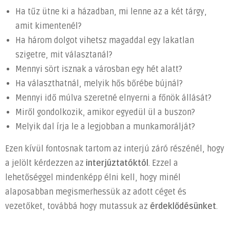
Ha tűz ütne ki a házadban, mi lenne az a két tárgy,
amit kimentenél?
Ha három dolgot vihetsz magaddal egy lakatlan
szigetre, mit választanál?
Mennyi sört isznak a városban egy hét alatt?
Ha választhatnál, melyik hős bőrébe bújnál?
Mennyi idő múlva szeretné elnyerni a főnök állását?
Miről gondolkozik, amikor egyedül ül a buszon?
Melyik dal írja le a legjobban a munkamorálját?
Ezen kívül fontosnak tartom az interjú záró részénél, hogy
a jelölt kérdezzen az
interjúztatóktól
. Ezzel a
lehetőséggel mindenképp élni kell, hogy minél
alaposabban megismerhessük az adott céget és
vezetőket, továbbá hogy mutassuk az
érdeklődésünket
.