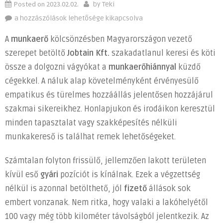
Posted on
2023.02.02.
by
Teki
Dolgozói
a hozzászólások lehetősége kikapcsolva
szállások
A
munkaerő
kölcsönzésben Magyarországon vezető
a
szerepet betöltő
Jobtain Kft.
szakadatlanul keresi és köti
Jobtaintől
össze a dolgozni vágyókat a
munkaerőhiánnyal
küzdő
bejegyzéshez
cégekkel. A náluk alap követelményként érvényesülő
empatikus és türelmes hozzáállás jelentősen hozzájárul
szakmai sikereikhez. Honlapjukon és irodáikon keresztül
minden tapasztalat vagy szakképesítés nélküli
munkakereső is találhat remek lehetőségeket.
Számtalan folyton frissülő, jellemzően lakott területen
kívül eső
gyári
pozíciót is kínálnak. Ezek a végzettség
nélkül is azonnal betölthető, jól
fizető
állások sok
embert vonzanak. Nem ritka, hogy valaki a lakóhelyétől
100 vagy még több kilométer távolságból jelentkezik. Az