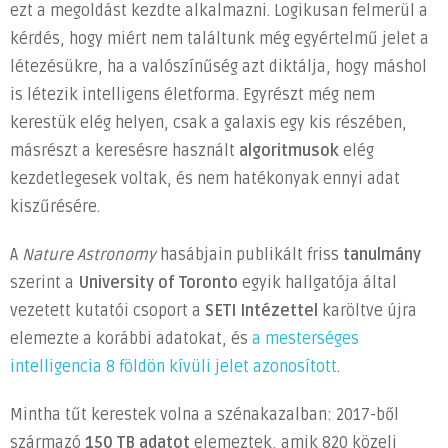
élet
ezt a megoldást kezdte alkalmazni. Logikusan felmerül a
után
kérdés, hogy miért nem találtunk még egyértelmű jelet a
bejegyzéshez
létezésükre, ha a valószínűség azt diktálja, hogy máshol
is létezik intelligens életforma. Egyrészt még nem
kerestük elég helyen, csak a galaxis egy kis részében,
másrészt a keresésre használt
algoritmusok
elég
kezdetlegesek voltak, és nem hatékonyak ennyi adat
kiszűrésére.
A
Nature Astronomy
hasábjain publikált friss
tanulmány
szerint a
University of Toronto
egyik hallgatója által
vezetett kutatói csoport a
SETI Intézettel
karöltve újra
elemezte a korábbi adatokat, és
a mesterséges
intelligencia 8 földön kívüli jelet azonosított
.
Mintha tűt kerestek volna a szénakazalban: 2017-ből
származó
150 TB adatot
elemeztek, amik 820 közeli