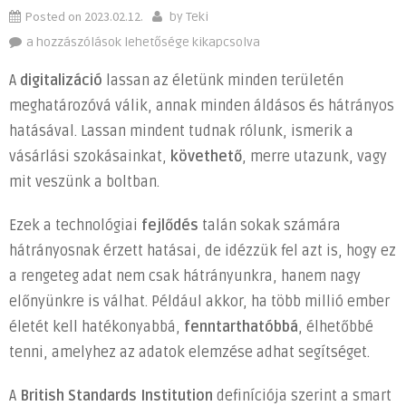
Posted on
2023.02.12.
by
Teki
A
a hozzászólások lehetősége kikapcsolva
digitalizáció
A
digitalizáció
lassan az életünk minden területén
a
meghatározóvá válik, annak minden áldásos és hátrányos
városok
hatásával. Lassan mindent tudnak rólunk, ismerik a
működését
is
vásárlási szokásainkat,
követhető
, merre utazunk, vagy
alapvetően
mit veszünk a boltban.
változtatja
meg
Ezek a technológiai
fejlődés
talán sokak számára
bejegyzéshez
hátrányosnak érzett hatásai, de idézzük fel azt is, hogy ez
a rengeteg adat nem csak hátrányunkra, hanem nagy
előnyünkre is válhat. Például akkor, ha több millió ember
életét kell hatékonyabbá,
fenntarthatóbbá
, élhetőbbé
tenni, amelyhez az adatok elemzése adhat segítséget.
A
British Standards Institution
definíciója szerint a smart