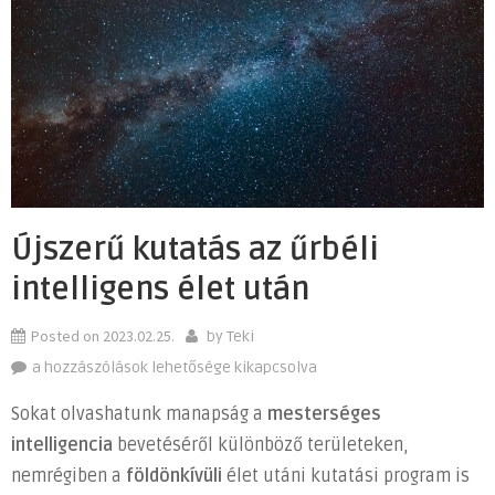
Újszerű kutatás az űrbéli
intelligens élet után
Posted on
2023.02.25.
by
Teki
Újszerű
a hozzászólások lehetősége kikapcsolva
kutatás
Sokat olvashatunk manapság a
mesterséges
az
intelligencia
bevetéséről különböző területeken,
űrbéli
nemrégiben a
földönkívüli
élet utáni kutatási program is
intelligens