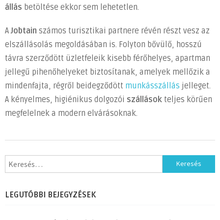
állás
betöltése ekkor sem lehetetlen.
A
Jobtain
számos turisztikai partnere révén részt vesz az
elszállásolás megoldásában is. Folyton bővülő, hosszú
távra szerződött üzletfeleik kisebb férőhelyes, apartman
jellegű pihenőhelyeket biztosítanak, amelyek mellőzik a
mindenfajta, régről beidegződött
munkásszállás
jelleget.
A kényelmes, higiénikus dolgozói
szállások
teljes körűen
megfelelnek a modern elvárásoknak.
Keresés:
LEGUTÓBBI BEJEGYZÉSEK