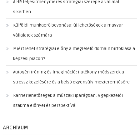
A HR teljesítménymérés stratégiai szerepe a vállalati
sikerben
Külföldi munkaerő bevonása: új lehetőségek a magyar
vállalatok számára
Miért lehet stratégiai előny a megfelelő domain birtoklása a
képzési piacon?
Autogén tréning és imagináció: Hatékony módszerek a
stressz kezelésére és a belső egyensúly megteremtésére
Karrierlehetőségek a műszaki iparágban: A gépkezelői
szakma előnyei és perspektívái
ARCHÍVUM