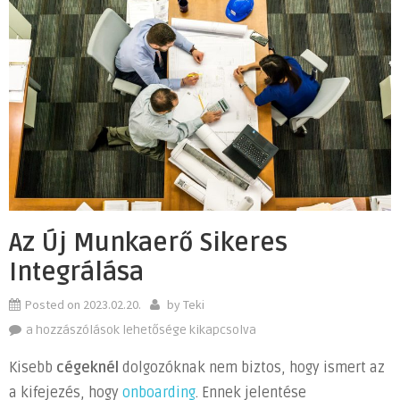
Az Új Munkaerő Sikeres
Integrálása
Posted on
2023.02.20.
by
Teki
Az
a hozzászólások lehetősége kikapcsolva
új
Kisebb
cégeknél
dolgozóknak nem biztos, hogy ismert az
munkaerő
a kifejezés, hogy
onboarding
. Ennek jelentése
sikeres