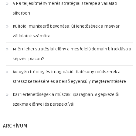
A HR teljesítménymérés stratégiai szerepe a vállalati
sikerben
Külföldi munkaerő bevonása: új lehetőségek a magyar
vállalatok számára
Miért lehet stratégiai előny a megfelelő domain birtoklása a
képzési piacon?
Autogén tréning és imagináció: Hatékony módszerek a
stressz kezelésére és a belső egyensúly megteremtésére
Karrierlehetőségek a műszaki iparágban: A gépkezelői
szakma előnyei és perspektívái
ARCHÍVUM