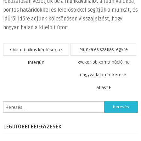
fokozatosan vezetjük be a
munkavállalót
a tudnivalókba,
pontos
határidőkkel
és felelősökkel segítjük a munkát, és
időről időre adjunk kölcsönösen visszajelzést, hogy
hogyan halad a kijelölt úton.
Bejegyzés
Munka és szállás: egyre
Nem tipikus kérdések az
navigáció
gyakoribb kombináció, ha
interjún
nagyvállalatnál keresel
állást
Keresés:
LEGUTÓBBI BEJEGYZÉSEK