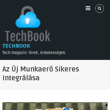
Skip
to
content
TECHBOOK
Tech magazin: hírek, érdekességek
Az Új Munkaerő Sikeres
Integrálása