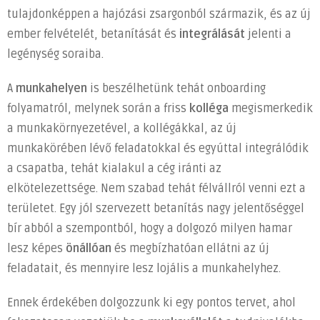
tulajdonképpen a hajózási zsargonból származik, és az új
integrálása
bejegyzéshez
ember felvételét, betanítását és
integrálását
jelenti a
legénység soraiba.
A
munkahelyen
is beszélhetünk tehát onboarding
folyamatról, melynek során a friss
kolléga
megismerkedik
a munkakörnyezetével, a kollégákkal, az új
munkakörében lévő feladatokkal és egyúttal integrálódik
a csapatba, tehát kialakul a cég iránti az
elkötelezettsége. Nem szabad tehát félvállról venni ezt a
területet. Egy jól szervezett betanítás nagy jelentőséggel
bír abból a szempontból, hogy a dolgozó milyen hamar
lesz képes
önállóan
és megbízhatóan ellátni az új
feladatait, és mennyire lesz lojális a munkahelyhez.
Ennek érdekében dolgozzunk ki egy pontos tervet, ahol