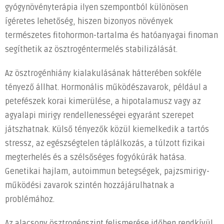
gyógynövényterápia ilyen szempontból különösen
ígéretes lehetőség, hiszen bizonyos növények
természetes fitohormon-tartalma és hatóanyagai finoman
segíthetik az ösztrogéntermelés stabilizálását.
Az ösztrogénhiány kialakulásának hátterében sokféle
tényező állhat. Hormonális működészavarok, például a
petefészek korai kimerülése, a hipotalamusz vagy az
agyalapi mirigy rendellenességei egyaránt szerepet
játszhatnak. Külső tényezők közül kiemelkedik a tartós
stressz, az egészségtelen táplálkozás, a túlzott fizikai
megterhelés és a szélsőséges fogyókúrák hatása.
Genetikai hajlam, autoimmun betegségek, pajzsmirigy-
működési zavarok szintén hozzájárulhatnak a
problémához.
Az alacsony ösztrogénszint felismerése időben rendkívül