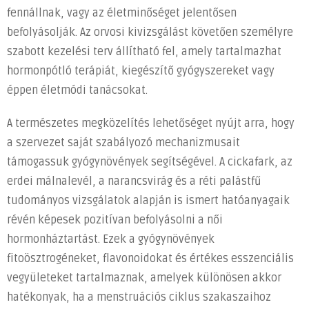
fennállnak, vagy az életminőséget jelentősen
befolyásolják. Az orvosi kivizsgálást követően személyre
szabott kezelési terv állítható fel, amely tartalmazhat
hormonpótló terápiát, kiegészítő gyógyszereket vagy
éppen életmódi tanácsokat.
A természetes megközelítés lehetőséget nyújt arra, hogy
a szervezet saját szabályozó mechanizmusait
támogassuk gyógynövények segítségével. A cickafark, az
erdei málnalevél, a narancsvirág és a réti palástfű
tudományos vizsgálatok alapján is ismert hatóanyagaik
révén képesek pozitívan befolyásolni a női
hormonháztartást. Ezek a gyógynövények
fitoösztrogéneket, flavonoidokat és értékes esszenciális
vegyületeket tartalmaznak, amelyek különösen akkor
hatékonyak, ha a menstruációs ciklus szakaszaihoz