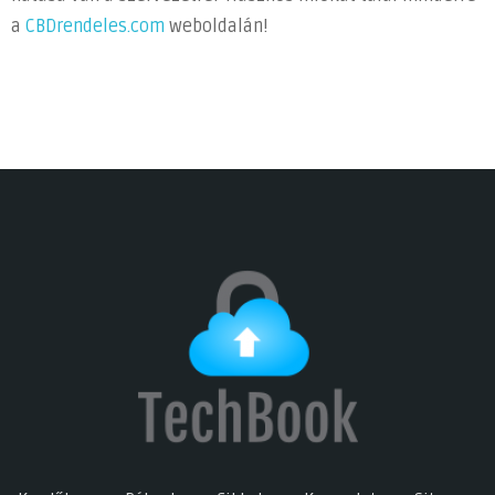
a
CBDrendeles.com
weboldalán!