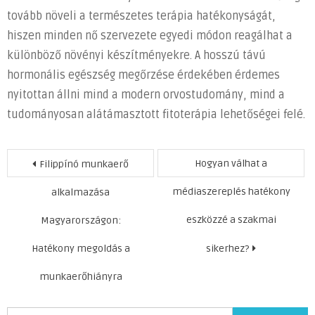
tovább növeli a természetes terápia hatékonyságát,
hiszen minden nő szervezete egyedi módon reagálhat a
különböző növényi készítményekre. A hosszú távú
hormonális egészség megőrzése érdekében érdemes
nyitottan állni mind a modern orvostudomány, mind a
tudományosan alátámasztott fitoterápia lehetőségei felé.
Bejegyzés
Hogyan válhat a
Filippínó munkaerő
navigáció
médiaszereplés hatékony
alkalmazása
eszközzé a szakmai
Magyarországon:
Hatékony megoldás a
sikerhez?
munkaerőhiányra