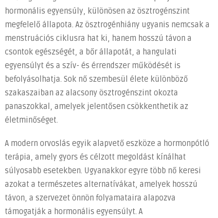
okai,
hormonális egyensúly, különösen az ösztrogénszint
tünetei
megfelelő állapota. Az ösztrogénhiány ugyanis nemcsak a
és
természetes
menstruációs ciklusra hat ki, hanem hosszú távon a
kezelési
csontok egészségét, a bőr állapotát, a hangulati
lehetőségei
egyensúlyt és a szív- és érrendszer működését is
bejegyzéshez
befolyásolhatja. Sok nő szembesül élete különböző
szakaszaiban az alacsony ösztrogénszint okozta
panaszokkal, amelyek jelentősen csökkenthetik az
életminőséget.
A modern orvoslás egyik alapvető eszköze a hormonpótló
terápia, amely gyors és célzott megoldást kínálhat
súlyosabb esetekben. Ugyanakkor egyre több nő keresi
azokat a természetes alternatívákat, amelyek hosszú
távon, a szervezet önnön folyamataira alapozva
támogatják a hormonális egyensúlyt. A