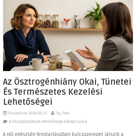
Az Ösztrogénhiány Okai, Tünetei
És Természetes Kezelési
Lehetőségei
Posted on
2026.05.15.
by
Teki
Az
a hozzászólások lehetősége kikapcsolva
ösztrogénhiány
A női egészség fenntartásában kulcsszerepet játszik a