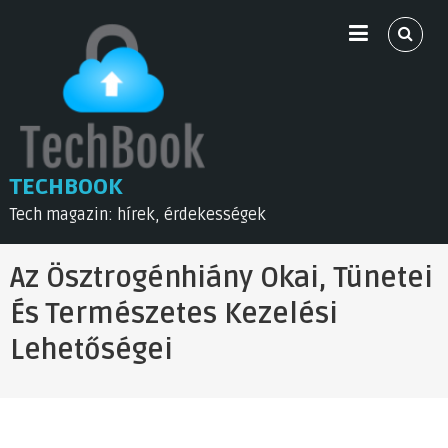
Skip
to
content
TECHBOOK
Tech magazin: hírek, érdekességek
Az Ösztrogénhiány Okai, Tünetei
És Természetes Kezelési
Lehetőségei