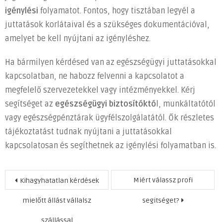
igénylési
folyamatot. Fontos, hogy tisztában legyél a
juttatások korlátaival és a szükséges dokumentációval,
amelyet be kell nyújtani az igényléshez.
Ha bármilyen kérdésed van az egészségügyi juttatásokkal
kapcsolatban, ne habozz felvenni a kapcsolatot a
megfelelő szervezetekkel vagy intézményekkel. Kérj
segítséget az
egészségügyi biztosítóktó
l, munkáltatótól
vagy egészségpénztárak ügyfélszolgálatától. Ők részletes
tájékoztatást tudnak nyújtani a juttatásokkal
kapcsolatosan és segíthetnek az igénylési folyamatban is.
Bejegyzés
Miért válassz profi
Kihagyhatatlan kérdések
navigáció
mielőtt állást vállalsz
segitséget?
szállással