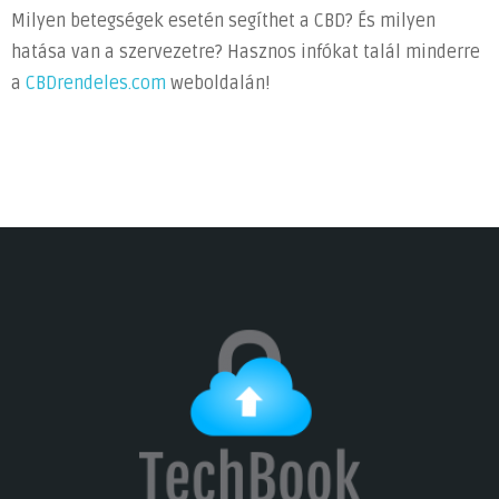
Milyen betegségek esetén segíthet a CBD? És milyen
hatása van a szervezetre? Hasznos infókat talál minderre
a
CBDrendeles.com
weboldalán!