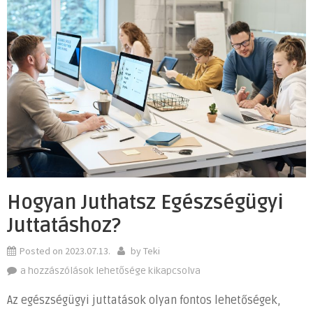
Hogyan Juthatsz Egészségügyi
Juttatáshoz?
Posted on
2023.07.13.
by
Teki
Hogyan
a hozzászólások lehetősége kikapcsolva
juthatsz
Az egészségügyi juttatások olyan fontos lehetőségek,
egészségügyi