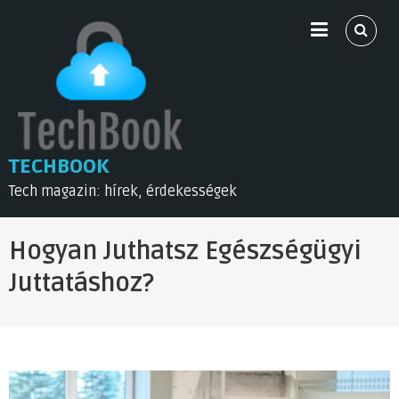
Skip
to
content
TECHBOOK
Tech magazin: hírek, érdekességek
Hogyan Juthatsz Egészségügyi
Juttatáshoz?