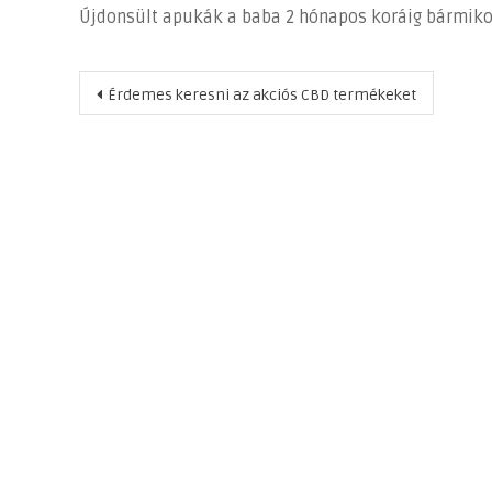
Újdonsült apukák a baba 2 hónapos koráig bármikor
Bejegyzés
Érdemes keresni az akciós CBD termékeket
navigáció