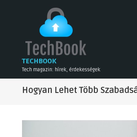
Skip
to
content
TECHBOOK
Tech magazin: hírek, érdekességek
Hogyan Lehet Több Szabads