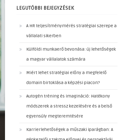
LEGUTÓBBI BEJEGYZÉSEK
A HR teljesítménymérés stratégiai szerepe a
vállalati sikerben
Külföldi munkaerő bevonása: új lehetőségek
a magyar vállalatok számára
Miért lehet stratégiai előny a megfelelő
domain birtoklása a képzési piacon?
Autogén tréning és imagináció: Hatékony
módszerek a stressz kezelésére és a belső
egyensúly megteremtésére
Karrierlehetőségek a műszaki iparágban: A
gépkezelői szakma előnyei és perspektívái