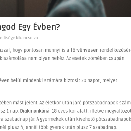
ágod Egy Évben?
hetősége kikapcsolva
 azzal, hogy pontosan mennyi is a
törvényesen
rendelkezésér
kiszámolása nem olyan nehéz. Az esetek zömében csupán
 éven belül mindenki számára biztosít 20 napot, melyet
tében mást jelent. Az életkor után járó pótszabadnapok szá
usz 1 nap.
Diákmunkánál
18 éves kor alatt, illetve megváltozo
a szabadnap jár. A gyermekek után kivehető pótszabadnapo
knél plusz 4, ennél több gyerek után plusz 7 szabadnap.