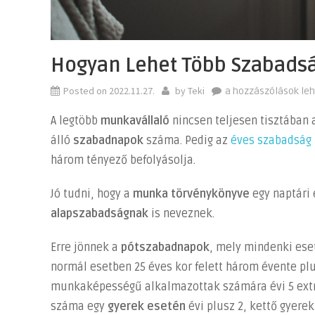
Hogyan Lehet Több Szabads
Posted on
2022.11.27.
by
Teki
Hogyan
a hozzászólások le
lehet
A legtöbb
munkavállaló
nincsen teljesen tisztában
több
álló
szabadnapok
száma. Pedig az
éves szabadság
szabadságod
három tényező befolyásolja.
egy
évben?
Jó tudni, hogy a
munka törvénykönyve
egy naptári
bejegyzéshez
alapszabadságnak
is neveznek.
Erre jönnek a
pótszabadnapok
, mely mindenki ese
normál esetben 25 éves kor felett három évente pl
munkaképességű alkalmazottak számára évi 5 extr
száma egy
gyerek esetén
évi plusz 2, kettő gyere