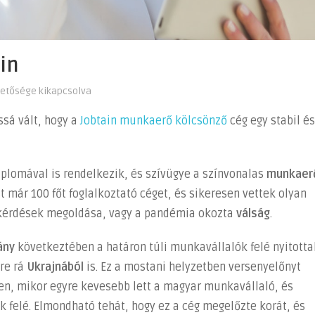
in
hetősége kikapcsolva
ssá vált, hogy a
Jobtain munkaerő kölcsönző
cég egy stabil és
iplomával is rendelkezik, és szívügye a színvonalas
munkaer
ost már 100 főt foglalkoztató céget, és sikeresen vettek olyan
 kérdések megoldása, vagy a pandémia okozta
válság
.
ány
következtében a határon túli munkavállalók felé nyitotta
vre rá
Ukrajnából
is. Ez a mostani helyzetben versenyelőnyt
zen, mikor egyre kevesebb lett a magyar munkavállaló, és
felé. Elmondható tehát, hogy ez a cég megelőzte korát, és