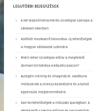
LEGUTÓBBI BEJEGYZÉSEK
A HR teljesítménymérés stratégiai szerepe a
vállalati sikerben
Külföldi munkaerő bevonása: új lehetőségek
a magyar vállalatok számára
Miért lehet stratégiai előny a megfelelő
domain birtoklása a képzési piacon?
Autogén tréning és imagináció: Hatékony
módszerek a stressz kezelésére és a belső
egyensúly megteremtésére
Karrierlehetőségek a műszaki iparágban: A
gépkezelői szakma előnyei és perspektívái