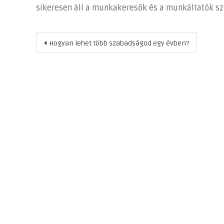
sikeresen áll a munkakeresők és a munkáltatók sz
Bejegyzés
Hogyan lehet több szabadságod egy évben?
navigáció