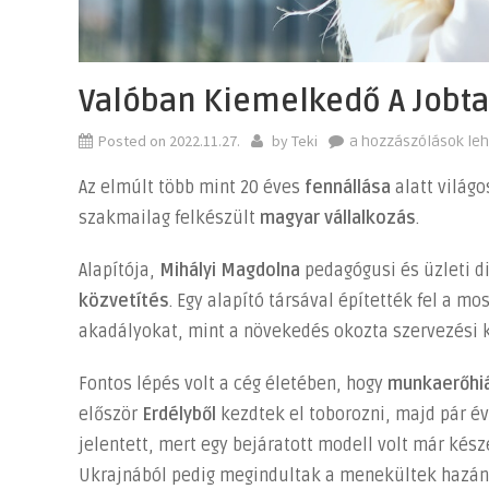
Valóban Kiemelkedő A Jobta
Posted on
2022.11.27.
by
Teki
Valóban
a hozzászólások le
kiemelkedő
Az elmúlt több mint 20 éves
fennállása
alatt világo
a
szakmailag felkészült
magyar vállalkozás
.
Jobtain
bejegyzéshez
Alapítója,
Mihályi Magdolna
pedagógusi és üzleti d
közvetítés
. Egy alapító társával építették fel a m
akadályokat, mint a növekedés okozta szervezési
Fontos lépés volt a cég életében, hogy
munkaerőhi
először
Erdélyből
kezdtek el toborozni, majd pár é
jelentett, mert egy bejáratott modell volt már kés
Ukrajnából pedig megindultak a menekültek hazánk 