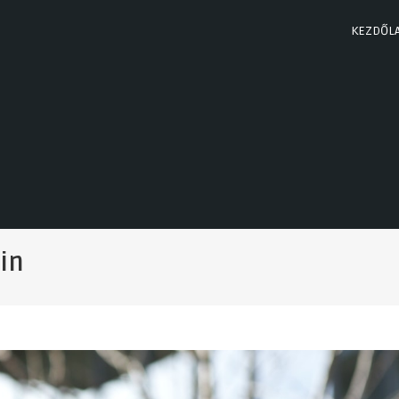
KEZDŐL
in