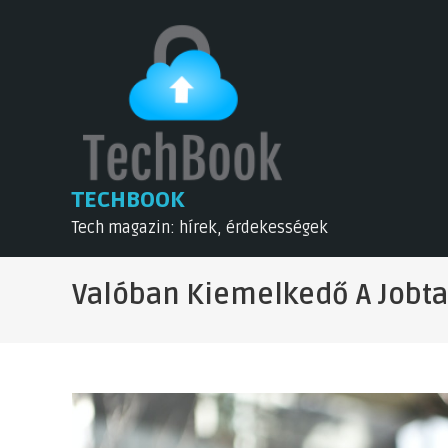
Skip
to
content
TECHBOOK
Tech magazin: hírek, érdekességek
Valóban Kiemelkedő A Jobta