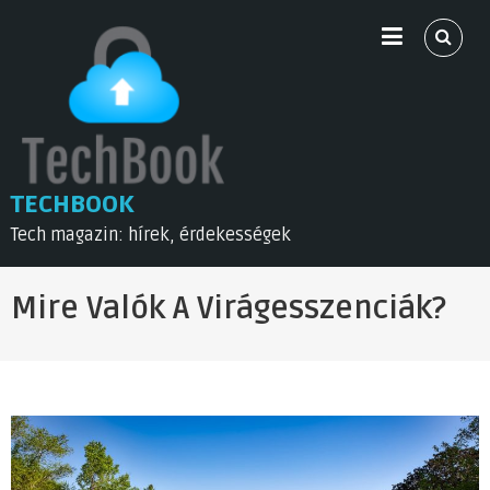
Skip
to
content
TECHBOOK
Tech magazin: hírek, érdekességek
Mire Valók A Virágesszenciák?