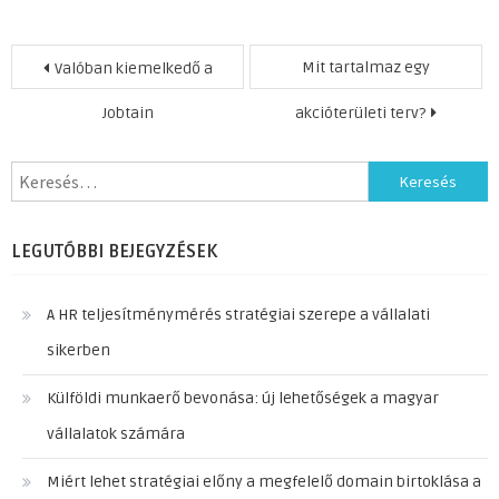
Bejegyzés
Mit tartalmaz egy
Valóban kiemelkedő a
navigáció
Jobtain
akcióterületi terv?
Keresés:
LEGUTÓBBI BEJEGYZÉSEK
A HR teljesítménymérés stratégiai szerepe a vállalati
sikerben
Külföldi munkaerő bevonása: új lehetőségek a magyar
vállalatok számára
Miért lehet stratégiai előny a megfelelő domain birtoklása a