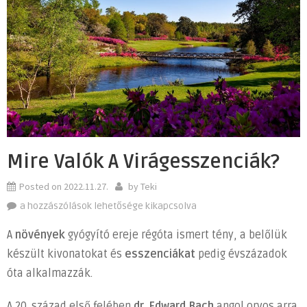
Mire Valók A Virágesszenciák?
Posted on
2022.11.27.
by
Teki
Mire
a hozzászólások lehetősége kikapcsolva
valók
A
növények
gyógyító ereje régóta ismert tény, a belőlük
a
készült kivonatokat és
esszenciákat
pedig évszázadok
virágesszenciák?
óta alkalmazzák.
bejegyzéshez
A 20. század első felében
dr. Edward Bach
angol orvos arra