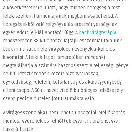
a következtetésre jutott, hogy minden betegség a test-
lélek-szellem harmóniájának megbomlásából ered. A
betegségekből való felgyógyulás eredményessége az
egyén adott lelkiállapotától függ. A
bach virágterápia
rendszerében 38 különböző fajtájú esszenciát találunk.
Ezek mind vadon élő
virágok
és növények alkoholos
kivonatai
. A lelki állapot ismeretében mindenki
megtalálhatja a számára hasznos szert. A teljesség igénye
nélkül létezik többek között bizonytalanság,
egykedvűség, félelem, céltalanság és akaratgyengeség
elleni csepp. A 38+1 nevet viselő különleges, elsősegély
csepp pedig a hirtelen jött traumákra való.
A
virágesszenciákat
nem lehet túladagolni. Mellékhatás
mentes,
gyerekek
és
felnőttek
egyaránt biztonsággal
használhatják.