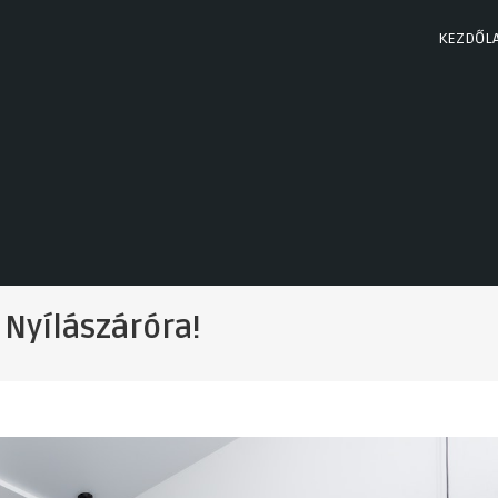
KEZDŐL
 Nyílászáróra!