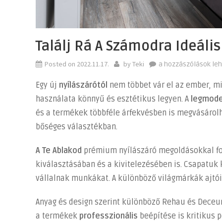
Találj Rá A Számodra Ideális
Posted on
2022.11.17.
by
Teki
Találj
a hozzászólások le
rá
Egy új
nyílászárótól
nem többet vár el az ember, mi
a
használata könnyű és esztétikus legyen. A
legmod
számodra
és a termékek többféle árfekvésben is megvásárolh
ideális
nyílászáróra!
bőséges választékban.
bejegyzéshez
A Te Ablakod
prémium nyílászáró megoldásokkal fog
kiválasztásában és a kivitelezésében is. Csapatuk 
vállalnak munkákat. A különböző világmárkák ajtói
Anyag és design szerint különböző Rehau és Deceu
a termékek
professzionális
beépítése is kritikus 