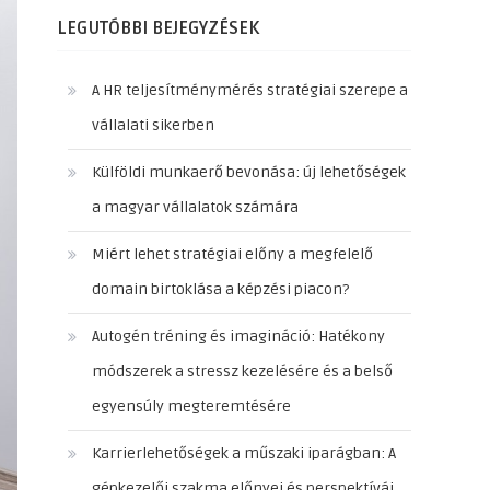
LEGUTÓBBI BEJEGYZÉSEK
A HR teljesítménymérés stratégiai szerepe a
vállalati sikerben
Külföldi munkaerő bevonása: új lehetőségek
a magyar vállalatok számára
Miért lehet stratégiai előny a megfelelő
domain birtoklása a képzési piacon?
Autogén tréning és imagináció: Hatékony
módszerek a stressz kezelésére és a belső
egyensúly megteremtésére
Karrierlehetőségek a műszaki iparágban: A
gépkezelői szakma előnyei és perspektívái