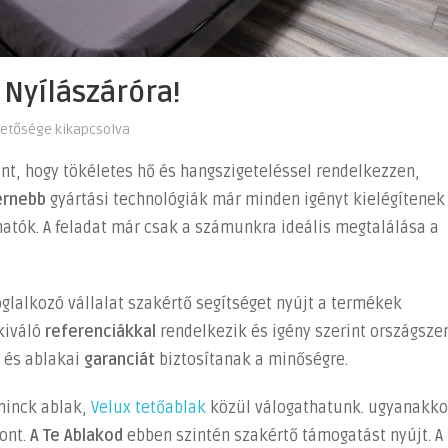
 Nyílászáróra!
hetősége kikapcsolva
nt, hogy tökéletes hő és hangszigeteléssel rendelkezzen,
ernebb
gyártási technológiák már minden igényt kielégítenek
atók. A feladat már csak a számunkra ideális megtalálása a
lalkozó vállalat szakértő segítséget nyújt a termékek
kiváló
referenciákkal
rendelkezik és igény szerint országsze
 és ablakai
garanciát
biztosítanak a minőségre.
ninck ablak,
Velux tetőablak
közül válogathatunk. ugyanakko
pont.
A Te Ablakod
ebben szintén szakértő támogatást nyújt. A