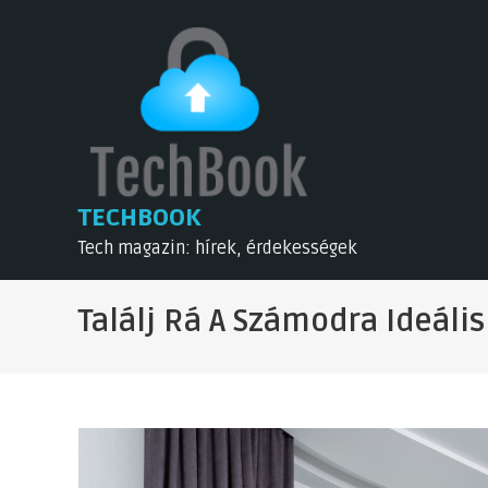
Skip
to
content
TECHBOOK
Tech magazin: hírek, érdekességek
Találj Rá A Számodra Ideális