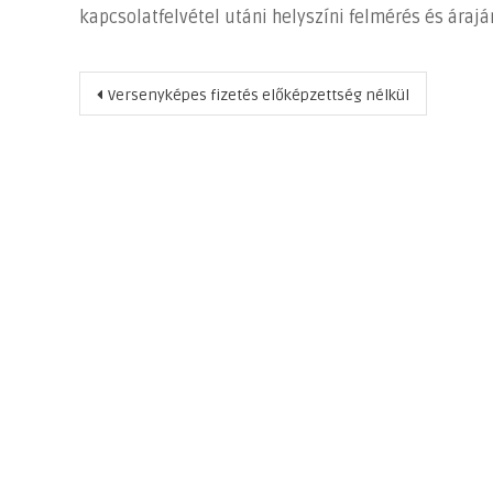
kapcsolatfelvétel utáni helyszíni felmérés és árajá
Bejegyzés
Versenyképes fizetés előképzettség nélkül
navigáció