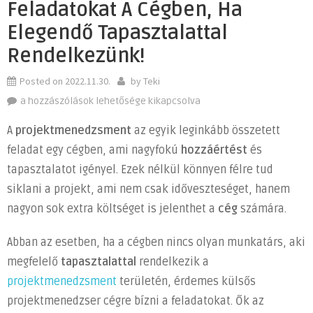
Feladatokat A Cégben, Ha
Elegendő Tapasztalattal
Rendelkezünk!
Posted on
2022.11.30.
by
Teki
Csak
a hozzászólások lehetősége kikapcsolva
akkor
A
projektmenedzsment
az egyik leginkább összetett
vállaljunk
feladat egy cégben, ami nagyfokú
hozzáértést
és
projektmenedzsment
tapasztalatot igényel. Ezek nélkül könnyen félre tud
feladatokat
a
siklani a projekt, ami nem csak időveszteséget, hanem
cégben,
nagyon sok extra költséget is jelenthet a
cég
számára.
ha
elegendő
Abban az esetben, ha a cégben nincs olyan munkatárs, aki
tapasztalattal
megfelelő
tapasztalattal
rendelkezik a
rendelkezünk!
projektmenedzsment
területén, érdemes külsős
bejegyzéshez
projektmenedzser cégre bízni a feladatokat. Ők az