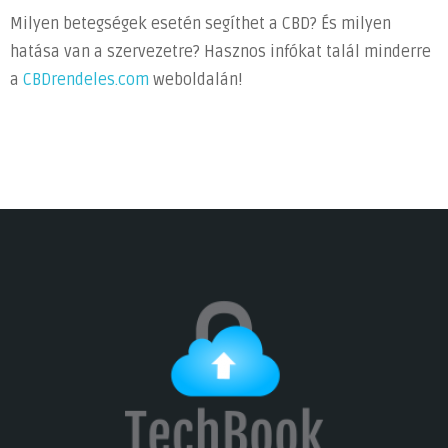
Milyen betegségek esetén segíthet a CBD? És milyen
hatása van a szervezetre? Hasznos infókat talál minderre
a
CBDrendeles.com
weboldalán!