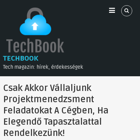
Skip
to
content
TECHBOOK
Tech magazin: hírek, érdekességek
Csak Akkor Vállaljunk
Projektmenedzsment
Feladatokat A Cégben, Ha
Elegendő Tapasztalattal
Rendelkezünk!