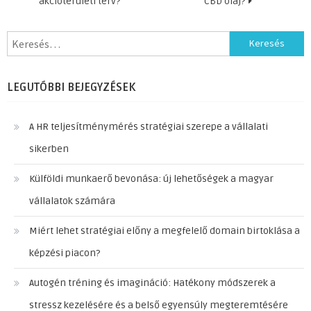
akcióterületi terv?
CBD olaj?
Keresés:
LEGUTÓBBI BEJEGYZÉSEK
A HR teljesítménymérés stratégiai szerepe a vállalati
sikerben
Külföldi munkaerő bevonása: új lehetőségek a magyar
vállalatok számára
Miért lehet stratégiai előny a megfelelő domain birtoklása a
képzési piacon?
Autogén tréning és imagináció: Hatékony módszerek a
stressz kezelésére és a belső egyensúly megteremtésére