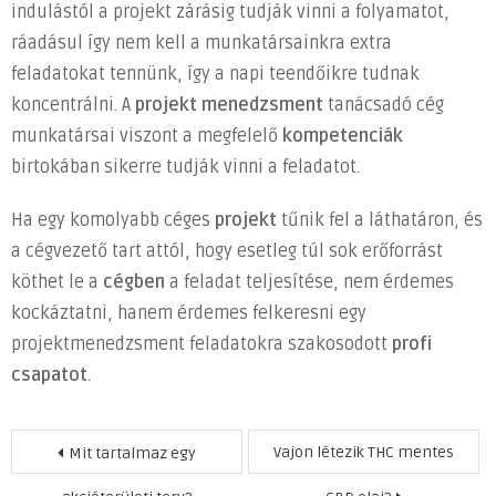
indulástól a projekt zárásig tudják vinni a folyamatot,
ráadásul így nem kell a munkatársainkra extra
feladatokat tennünk, így a napi teendőikre tudnak
koncentrálni. A
projekt menedzsment
tanácsadó cég
munkatársai viszont a megfelelő
kompetenciák
birtokában sikerre tudják vinni a feladatot.
Ha egy komolyabb céges
projekt
tűnik fel a láthatáron, és
a cégvezető tart attól, hogy esetleg túl sok erőforrást
köthet le a
cégben
a feladat teljesítése, nem érdemes
kockáztatni, hanem érdemes felkeresni egy
projektmenedzsment feladatokra szakosodott
profi
csapatot
.
Bejegyzés
Vajon létezik THC mentes
Mit tartalmaz egy
navigáció