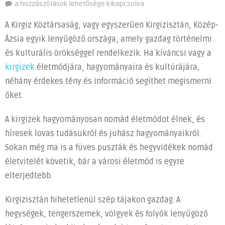
Mit
a hozzászólások lehetősége kikapcsolva
kell
A Kirgiz Köztársaság, vagy egyszerűen Kirgizisztán, Közép-
tudni
Ázsia egyik lenyűgöző országa, amely gazdag történelmi
a
és kulturális örökséggel rendelkezik. Ha kíváncsi vagy a
kirgizekről?
Érdekes
kirgizek
életmódjára, hagyományaira és kultúrájára,
tények
néhány érdekes tény és információ segíthet megismerni
és
őket.
kulturális
háttér
A kirgizek hagyományosan nomád életmódot élnek, és
bejegyzéshez
híresek lovas tudásukról és juhász hagyományaikról.
Sokan még ma is a füves puszták és hegyvidékek nomád
életvitelét követik, bár a városi életmód is egyre
elterjedtebb.
Kirgizisztán hihetetlenül szép tájakon gazdag. A
hegységek, tengerszemek, völgyek és folyók lenyűgöző