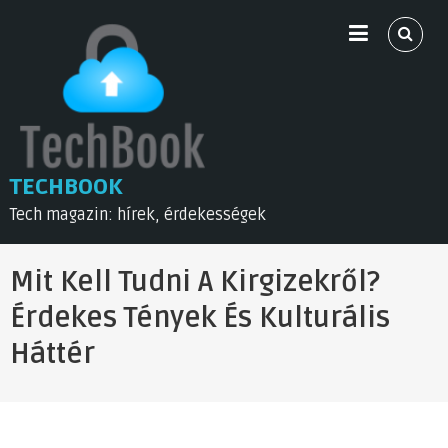
Skip
to
content
TECHBOOK
Tech magazin: hírek, érdekességek
Mit Kell Tudni A Kirgizekről?
Érdekes Tények És Kulturális
Háttér