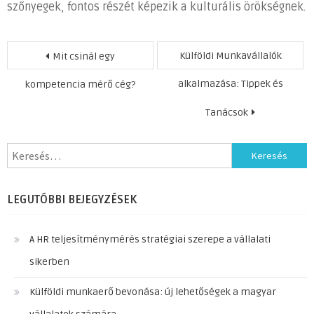
szőnyegek, fontos részét képezik a kulturális örökségnek.
Bejegyzés
Külföldi Munkavállalók
Mit csinál egy
navigáció
alkalmazása: Tippek és
kompetencia mérő cég?
Tanácsok
Keresés:
LEGUTÓBBI BEJEGYZÉSEK
A HR teljesítménymérés stratégiai szerepe a vállalati
sikerben
Külföldi munkaerő bevonása: új lehetőségek a magyar