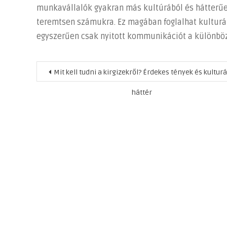
munkavállalók gyakran más kultúrából és hátterűek
teremtsen számukra. Ez magában foglalhat kulturá
egyszerűen csak nyitott kommunikációt a különböző
Bejegyzés
Mit kell tudni a kirgizekről? Érdekes tények és kulturá
navigáció
háttér