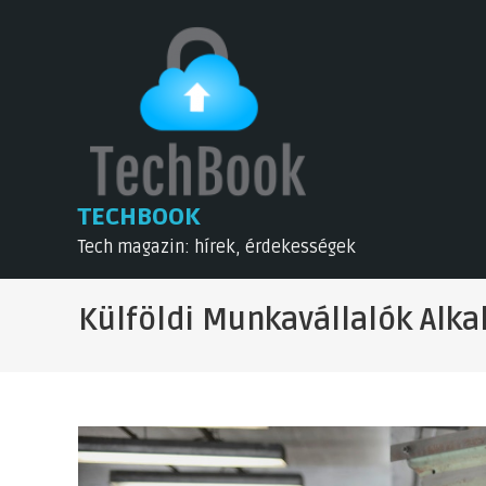
Skip
to
content
TECHBOOK
Tech magazin: hírek, érdekességek
Külföldi Munkavállalók Alka