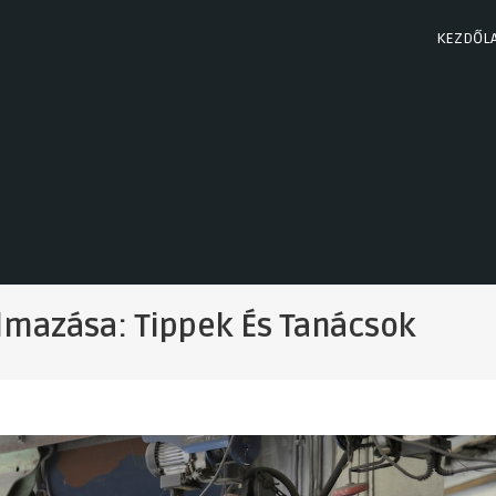
KEZDŐL
lmazása: Tippek És Tanácsok