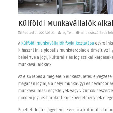
Külföldi Munkavállalók Alka
Posted on
2024.03.21.
by
Teki
Külföldi
a hozzászólások le
Munkavállalók
A
külföldi munkavállalók foglalkoztatása
egyre ink
alkalmazása:
kihasználni a globális munkaerőpiac előnyeit. Az i
Tippek
beleértve a jogi, kulturális és logisztikai kérdések
és
Tanácsok
munkavállalókat?
bejegyzéshez
Az első lépés a megfelelő előkészületek elvégzése é
magában foglalja a helyi munkaügyi és bevándorlá
munkavállalási engedélyek vagy vízumok beszerzés
minden jogi és bürokratikus követelménynek eleget
Emellett fontos figyelembe venni a kulturális külö