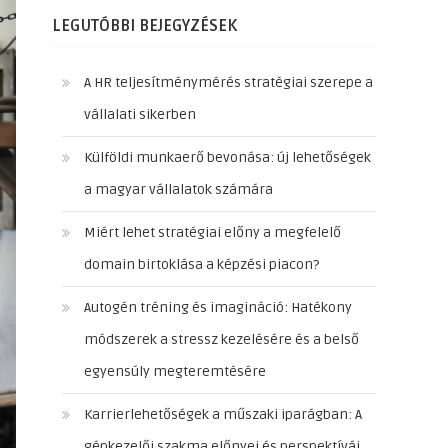
LEGUTÓBBI BEJEGYZÉSEK
A HR teljesítménymérés stratégiai szerepe a
vállalati sikerben
Külföldi munkaerő bevonása: új lehetőségek
a magyar vállalatok számára
Miért lehet stratégiai előny a megfelelő
domain birtoklása a képzési piacon?
Autogén tréning és imagináció: Hatékony
módszerek a stressz kezelésére és a belső
egyensúly megteremtésére
Karrierlehetőségek a műszaki iparágban: A
gépkezelői szakma előnyei és perspektívái