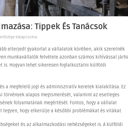
lmazása: Tippek És Tanácsok
hetősége kikapcsolva
ább elterjedt gyakorlat a vállalatok körében, akik szeretnék
lyen munkavállalók felvétele azonban számos kihívással járha
et is. Hogyan lehet sikeresen foglalkoztatni külföldi
s a megfelelő jogi és adminisztratív keretek kialakítása. Ez
si törvények alapos megismerését, valamint az esetleges
ének folyamatának megértését. Fontos, hogy a vállalat
 tegyen, hogy elkerülje a későbbi problémákat és vitákat.
nbségeket és az alkalmazkodási nehézségeket is. A külföldi