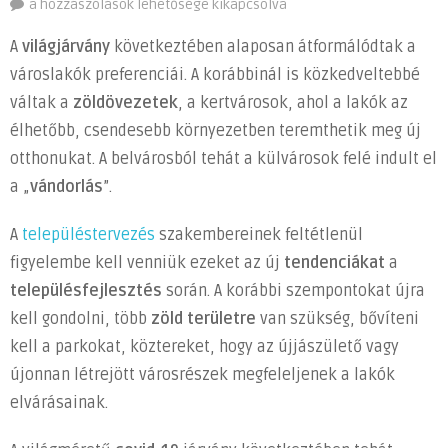
Milyen
a hozzászólások lehetősége kikapcsolva
hosszú
A
világjárvány
következtében alaposan átformálódtak a
távú
városlakók preferenciái. A korábbinál is közkedveltebbé
hatásai
váltak a
zöldövezetek
, a kertvárosok, ahol a lakók az
lesznek
a
élhetőbb, csendesebb környezetben teremthetik meg új
világjárványnak
otthonukat. A belvárosból tehát a külvárosok felé indult el
a
a „
vándorlás
”.
települések
fejlődésére?
A
településtervezés
szakembereinek feltétlenül
bejegyzéshez
figyelembe kell venniük ezeket az új
tendenciákat
a
településfejlesztés
során. A korábbi szempontokat újra
kell gondolni, több
zöld területre
van szükség, bővíteni
kell a parkokat, köztereket, hogy az újjászülető vagy
újonnan létrejött városrészek megfeleljenek a lakók
elvárásainak.