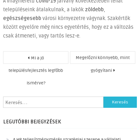
A világméretű
covid-19
járvány következtében tehát
településeink átalakulnak, a lakók
zöldebb
,
egészségesebb
városi környezetre vágynak. Szakértők
között egyelőre még nincs egyetértés, hogy ez a változás
csak átmeneti, vagy tartós lesz-e.
Bejegyzés
Megelőzni könnyebb, mint
Mi a jó
navigáció
településfejlesztés legfőbb
gyógyítani
ismérve?
Keresés:
LEGUTÓBBI BEJEGYZÉSEK
A HR teljesítménymérés stratégiai szerepe a vállalati