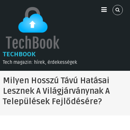
Skip
to
content
TECHBOOK
Tech magazin: hírek, érdekességek
Milyen Hosszú Távú Hatásai
Lesznek A Világjárványnak A
Települések Fejlődésére?