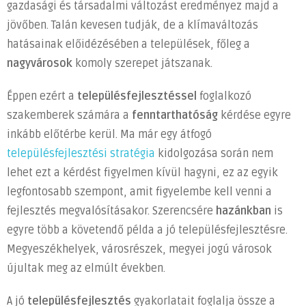
gazdasági és társadalmi változást eredményez majd a
településfejlesztés
jövőben. Talán kevesen tudják, de a klímaváltozás
legfőbb
ismérve?
hatásainak előidézésében a települések, főleg a
bejegyzéshez
nagyvárosok
komoly szerepet játszanak.
Éppen ezért a
településfejlesztéssel
foglalkozó
szakemberek számára a
fenntarthatóság
kérdése egyre
inkább előtérbe kerül. Ma már egy átfogó
településfejlesztési stratégia
kidolgozása során nem
lehet ezt a kérdést figyelmen kívül hagyni, ez az egyik
legfontosabb szempont, amit figyelembe kell venni a
fejlesztés megvalósításakor. Szerencsére
hazánkban
is
egyre több a követendő példa a jó településfejlesztésre.
Megyeszékhelyek, városrészek, megyei jogú városok
újultak meg az elmúlt években.
A jó
településfejlesztés
gyakorlatait foglalja össze a