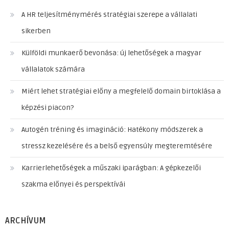
A HR teljesítménymérés stratégiai szerepe a vállalati
sikerben
Külföldi munkaerő bevonása: új lehetőségek a magyar
vállalatok számára
Miért lehet stratégiai előny a megfelelő domain birtoklása a
képzési piacon?
Autogén tréning és imagináció: Hatékony módszerek a
stressz kezelésére és a belső egyensúly megteremtésére
Karrierlehetőségek a műszaki iparágban: A gépkezelői
szakma előnyei és perspektívái
ARCHÍVUM