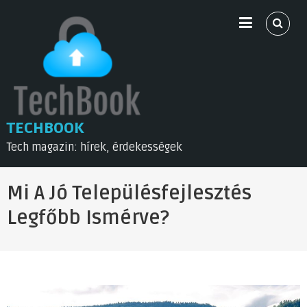
Skip
to
content
TECHBOOK
Tech magazin: hírek, érdekességek
Mi A Jó Településfejlesztés
Legfőbb Ismérve?