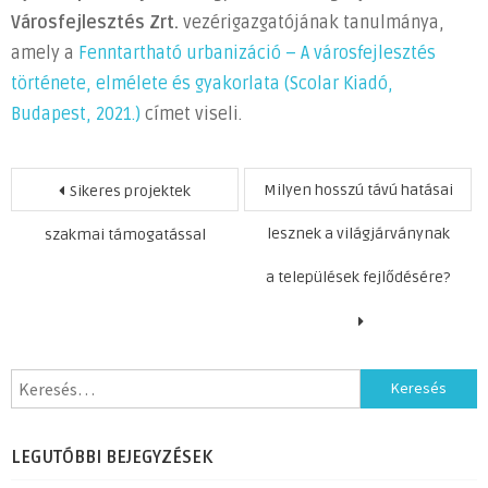
Városfejlesztés
Zrt.
vezérigazgatójának tanulmánya,
amely a
Fenntartható urbanizáció – A városfejlesztés
története, elmélete és gyakorlata (Scolar Kiadó,
Budapest, 2021.)
címet viseli.
Bejegyzés
Milyen hosszú távú hatásai
Sikeres projektek
navigáció
lesznek a világjárványnak
szakmai támogatással
a települések fejlődésére?
Keresés:
LEGUTÓBBI BEJEGYZÉSEK