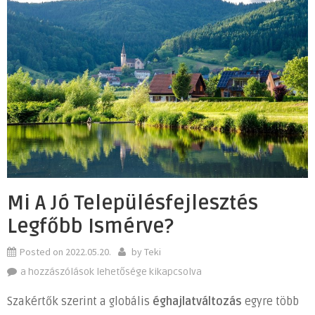
Mi A Jó Településfejlesztés
Legfőbb Ismérve?
Posted on
2022.05.20.
by
Teki
Mi
a hozzászólások lehetősége kikapcsolva
a
Szakértők szerint a globális
éghajlatváltozás
egyre több
jó