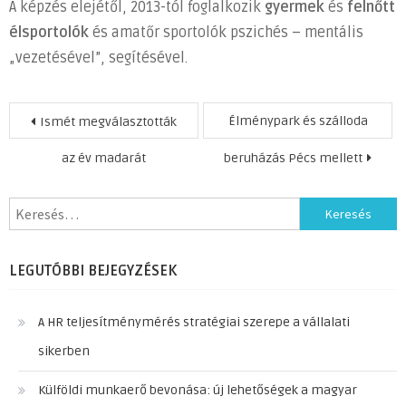
A képzés elejétől, 2013-tól foglalkozik
gyermek
és
felnőtt
élsportolók
és amatőr sportolók pszichés – mentális
„vezetésével”, segítésével.
Bejegyzés
Élménypark és szálloda
Ismét megválasztották
navigáció
az év madarát
beruházás Pécs mellett
Keresés:
LEGUTÓBBI BEJEGYZÉSEK
A HR teljesítménymérés stratégiai szerepe a vállalati
sikerben
Külföldi munkaerő bevonása: új lehetőségek a magyar