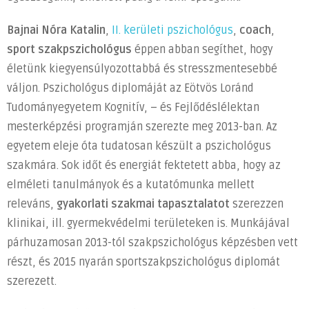
Bajnai Nóra Katalin
,
II. kerületi pszichológus
,
coach
,
sport szakpszichológus
éppen abban segíthet, hogy
életünk kiegyensúlyozottabbá és stresszmentesebbé
váljon. Pszichológus diplomáját az Eötvös Loránd
Tudományegyetem Kognitív, – és Fejlődéslélektan
mesterképzési programján szerezte meg 2013-ban. Az
egyetem eleje óta tudatosan készült a pszichológus
szakmára. Sok időt és energiát fektetett abba, hogy az
elméleti tanulmányok és a kutatómunka mellett
releváns,
gyakorlati szakmai tapasztalatot
szerezzen
klinikai, ill. gyermekvédelmi területeken is. Munkájával
párhuzamosan 2013-tól szakpszichológus képzésben vett
részt, és 2015 nyarán sportszakpszichológus diplomát
szerezett.