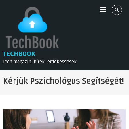
Skip
to
content
TECHBOOK
Tech magazin: hírek, érdekességek
Kérjük Pszichológus Segítségét!