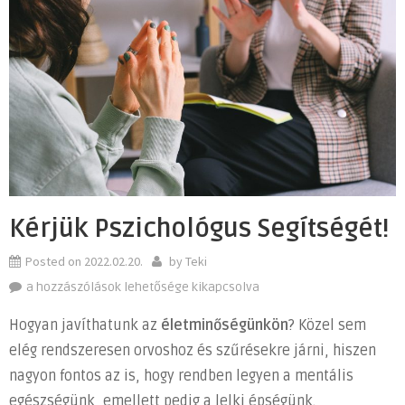
Kérjük Pszichológus Segítségét!
Posted on
2022.02.20.
by
Teki
Kérjük
a hozzászólások lehetősége kikapcsolva
pszichológus
Hogyan javíthatunk az
életminőségünkön
? Közel sem
segítségét!
elég rendszeresen orvoshoz és szűrésekre járni, hiszen
bejegyzéshez
nagyon fontos az is, hogy rendben legyen a mentális
egészségünk, emellett pedig a lelki épségünk.