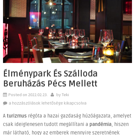
Élménypark És Szálloda
Beruházás Pécs Mellett
Posted on
2022.02.23.
by
Teki
Élménypark
a hozzászólások lehetősége kikapcsolva
és
A
turizmus
régóta a hazai gazdaság húzóágazata, amelyet
szálloda
csak ideiglenesen tudott megállítani a
pandémia
, hiszen
beruházás
már látható, hogy az emberek mennyire szeretnének
Pécs