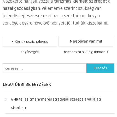
A szekértő hangsúlyozza a
turizmus kiemelt szerepét a
hazai gazdaságban
. Véleménye szerint szükség van
jelentős fejlesztésekre ebben a szektorban, hogy a
vendégek egyre növekvő igényeit jól tudják kiszolgálni.
Bejegyzés
Még bőven van mit
Kérjük pszichológus
navigáció
segítségét!
felfedezni a világunkban
Keresés:
LEGUTÓBBI BEJEGYZÉSEK
A HR teljesítménymérés stratégiai szerepe a vállalati
sikerben