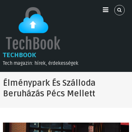
Skip
to
content
TECHBOOK
Tech magazin: hírek, érdekességek
Élménypark És Szálloda
Beruházás Pécs Mellett