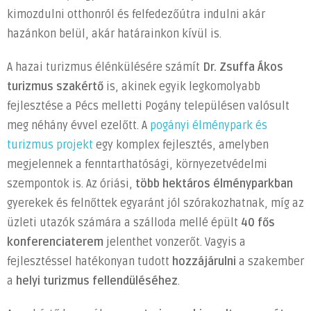
mellett
kimozdulni otthonról és felfedezőútra indulni akár
bejegyzéshez
hazánkon belül, akár határainkon kívül is.
A hazai turizmus élénkülésére számít
Dr. Zsuffa Ákos
turizmus szakértő
is, akinek egyik legkomolyabb
fejlesztése a Pécs melletti Pogány településen valósult
meg néhány évvel ezelőtt. A
pogányi élménypark és
turizmus projekt
egy komplex fejlesztés, amelyben
megjelennek a fenntarthatósági, környezetvédelmi
szempontok is. Az óriási,
több hektáros élményparkban
gyerekek és felnőttek egyaránt jól szórakozhatnak, míg az
üzleti utazók számára a szálloda mellé épült
40 fős
konferenciaterem
jelenthet vonzerőt. Vagyis a
fejlesztéssel hatékonyan tudott
hozzájárulni
a szakember
a
helyi turizmus fellendüléséhez
.