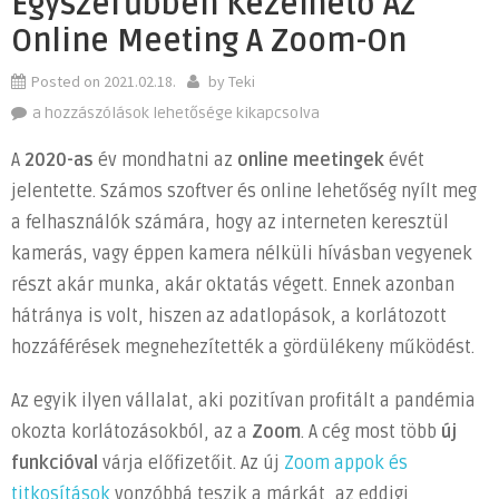
Egyszerűbben Kezelhető Az
Online Meeting A Zoom-On
Posted on
2021.02.18.
by
Teki
Egyszerűbben
a hozzászólások lehetősége kikapcsolva
kezelhető
A
2020-as
év mondhatni az
online meetingek
évét
az
jelentette. Számos szoftver és online lehetőség nyílt meg
online
a felhasználók számára, hogy az interneten keresztül
meeting
a
kamerás, vagy éppen kamera nélküli hívásban vegyenek
Zoom-
részt akár munka, akár oktatás végett. Ennek azonban
on
hátránya is volt, hiszen az adatlopások, a korlátozott
bejegyzéshez
hozzáférések megnehezítették a gördülékeny működést.
Az egyik ilyen vállalat, aki pozitívan profitált a pandémia
okozta korlátozásokból, az a
Zoom
. A cég most több
új
funkcióval
várja előfizetőit. Az új
Zoom appok és
titkosítások
vonzóbbá teszik a márkát, az eddigi