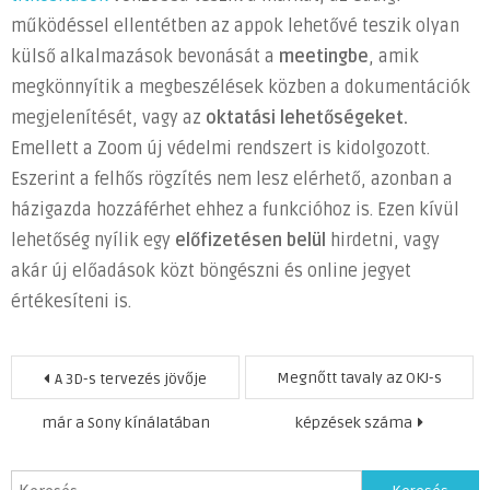
működéssel ellentétben az appok lehetővé teszik olyan
külső alkalmazások bevonását a
meetingbe
, amik
megkönnyítik a megbeszélések közben a dokumentációk
megjelenítését, vagy az
oktatási lehetőségeket.
Emellett a Zoom új védelmi rendszert is kidolgozott.
Eszerint a felhős rögzítés nem lesz elérhető, azonban a
házigazda hozzáférhet ehhez a funkcióhoz is. Ezen kívül
lehetőség nyílik egy
előfizetésen belül
hirdetni, vagy
akár új előadások közt böngészni és online jegyet
értékesíteni is.
Bejegyzés
Megnőtt tavaly az OKJ-s
A 3D-s tervezés jövője
navigáció
már a Sony kínálatában
képzések száma
Keresés: