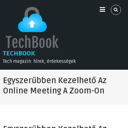
Skip
to
content
TECHBOOK
Tech magazin: hírek, érdekességek
Egyszerűbben Kezelhető Az
Online Meeting A Zoom-On