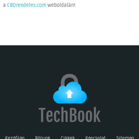
a
CBDrendeles.com
weboldalán!
Kezdőlap
Rólunk
Cikkek
Kapcsolat
Sitemap