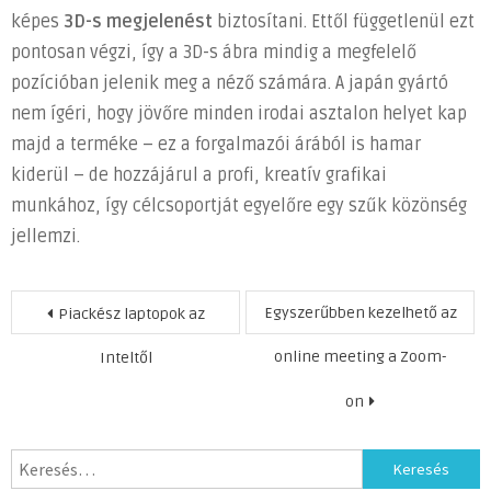
képes
3D-s megjelenést
biztosítani. Ettől függetlenül ezt
pontosan végzi, így a 3D-s ábra mindig a megfelelő
pozícióban jelenik meg a néző számára. A japán gyártó
nem ígéri, hogy jövőre minden irodai asztalon helyet kap
majd a terméke – ez a forgalmazói árából is hamar
kiderül – de hozzájárul a profi, kreatív grafikai
munkához, így célcsoportját egyelőre egy szűk közönség
jellemzi.
Bejegyzés
Egyszerűbben kezelhető az
Piackész laptopok az
navigáció
online meeting a Zoom-
Inteltől
on
Keresés: