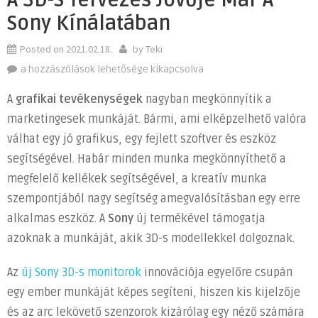
A 3D-S Tervezés Jövője Már A
Sony Kínálatában
Posted on
2021.02.18.
by
Teki
A
a hozzászólások lehetősége kikapcsolva
3D-
A
grafikai tevékenységek
nagyban megkönnyítik a
s
marketingesek munkáját. Bármi, ami elképzelhető valóra
tervezés
válhat egy jó grafikus, egy fejlett szoftver és eszköz
jövője
már
segítségével. Habár minden munka megkönnyíthető a
a
megfelelő kellékek segítségével, a kreatív munka
Sony
szempontjából nagy segítség amegvalósításban egy erre
kínálatában
alkalmas eszköz. A
Sony
új termékével támogatja
bejegyzéshez
azoknak a munkáját, akik 3D-s modellekkel dolgoznak.
Az
új Sony 3D-s monitorok
innovációja egyelőre csupán
egy ember munkáját képes segíteni, hiszen kis kijelzője
és az arc lekövető szenzorok kizárólag egy néző számára