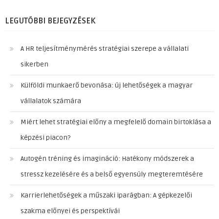
LEGUTÓBBI BEJEGYZÉSEK
A HR teljesítménymérés stratégiai szerepe a vállalati
sikerben
Külföldi munkaerő bevonása: új lehetőségek a magyar
vállalatok számára
Miért lehet stratégiai előny a megfelelő domain birtoklása a
képzési piacon?
Autogén tréning és imagináció: Hatékony módszerek a
stressz kezelésére és a belső egyensúly megteremtésére
Karrierlehetőségek a műszaki iparágban: A gépkezelői
szakma előnyei és perspektívái