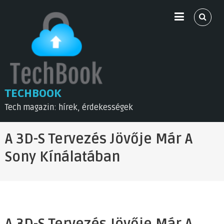
Skip
to
content
TECHBOOK
Tech magazin: hírek, érdekességek
A 3D-S Tervezés Jövője Már A
Sony Kínálatában