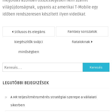
megoldás azonban összességében nem számít
világújdonságnak, ugyanis az amerikai T-Mobile egy
időben rendszeresen készített ilyen videókat.
Bejegyzés
Fantasy sorozatok
Stílusos és elegáns
navigáció
kiegészítők svájci
fiataloknak
minőségben
Keresés:
LEGUTÓBBI BEJEGYZÉSEK
A HR teljesítménymérés stratégiai szerepe a vállalati
sikerben