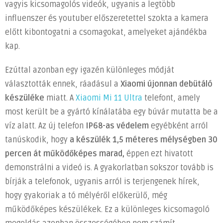
vagyis kicsomagolós videók, ugyanis a legtöbb
még
influenszer és youtuber előszeretettel szokta a kamera
nem
nagyon
előtt kibontogatni a csomagokat, amelyeket ajándékba
láttad
kap.
bejegyzéshez
Ezúttal azonban egy igazén különleges módját
választották ennek, ráadásul a
Xiaomi újonnan debütáló
készüléke
miatt. A
Xiaomi Mi 11 Ultra
telefont, amely
most került be a gyártó kínálatába egy búvár mutatta be a
víz alatt. Az új telefon
IP68-as védelem
egyébként arról
tanúskodik, hogy
a készülék 1,5 méteres mélységben 30
percen át működőképes marad,
éppen ezt hivatott
demonstrálni a videó is. A gyakorlatban sokszor tovább is
bírják a telefonok, ugyanis arról is terjengenek hírek,
hogy gyakoriak a tó mélyéről előkerülő, még
működőképes készülékek. Ez a különleges kicsomagoló