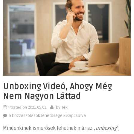
Unboxing Videó, Ahogy Még
Nem Nagyon Láttad
Posted on
2021.05.01.
by
Teki
Unboxing
a hozzászólások lehetősége kikapcsolva
videó,
Mindenkinek ismerősek lehetnek már az „
unboxing
”,
ahogy