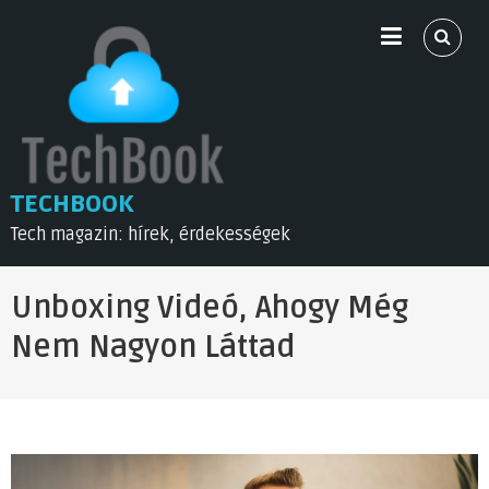
Skip
to
content
TECHBOOK
Tech magazin: hírek, érdekességek
Unboxing Videó, Ahogy Még
Nem Nagyon Láttad