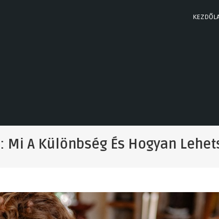
KEZDŐL
 Mi A Különbség És Hogyan Lehets