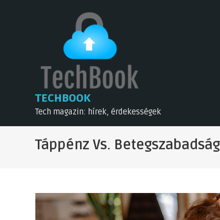
Skip
to
content
TECHBOOK
Tech magazin: hírek, érdekességek
Táppénz Vs. Betegszabadság: