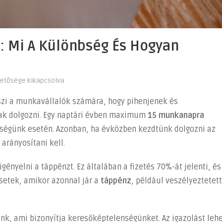
: Mi A Különbség És Hogyan
hetősége kikapcsolva
szi a munkavállalók számára, hogy pihenjenek és
nak dolgozni. Egy naptári évben maximum
15 munkanapra
ségünk esetén. Azonban, ha évközben kezdtünk dolgozni az
arányosítani kell.
igényelni a táppénzt. Ez általában a fizetés 70%-át jelenti, és
setek, amikor azonnal jár a
táppénz
, például veszélyeztetett
k, ami bizonyítja keresőképtelenségünket. Az igazolást leh