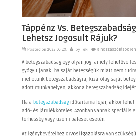
Táppénz Vs. Betegszabadság
Lehetsz Jogosult Rájuk?
Posted on
2023.05.20.
by
Teki
Táppénz
a hozzászólások le
vs.
A betegszabadság egy olyan jog, amely lehetővé te
Betegszabadság:
gyógyuljanak, ha saját betegségük miatt nem tud
Mi
mehetünk betegszabadságra, kizárólag saját beteg
a
különbség
adott munkahelyen, akkor a betegszabadság idejét 
és
Ha a
betegszabadság
időtartama lejár, akkor lehet 
hogyan
lehetsz
adó- és járulékköteles. Azonban vannak speciális e
jogosult
terhesség vagy üzemi baleset esetén.
rájuk?
bejegyzéshez
Az igénybevételhez
orvosi igazolásra
van szükségün