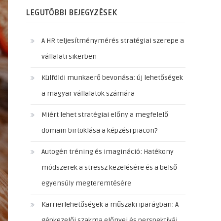
LEGUTÓBBI BEJEGYZÉSEK
A HR teljesítménymérés stratégiai szerepe a
vállalati sikerben
Külföldi munkaerő bevonása: új lehetőségek
a magyar vállalatok számára
Miért lehet stratégiai előny a megfelelő
domain birtoklása a képzési piacon?
Autogén tréning és imagináció: Hatékony
módszerek a stressz kezelésére és a belső
egyensúly megteremtésére
Karrierlehetőségek a műszaki iparágban: A
gépkezelői szakma előnyei és perspektívái