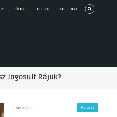
AP
RÓLUNK
CIKKEK
KAPCSOLAT
z Jogosult Rájuk?
Keresés: