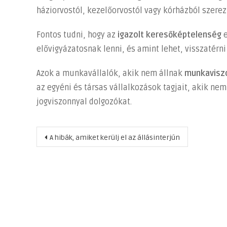
háziorvostól, kezelőorvostól vagy kórházból szerez
Fontos tudni, hogy az
igazolt keresőképtelenség
elővigyázatosnak lenni, és amint lehet, visszatérn
Azok a munkavállalók, akik nem állnak
munkavisz
az egyéni és társas vállalkozások tagjait, akik n
jogviszonnyal dolgozókat.
Bejegyzés
A hibák, amiket kerülj el az állásinterjún
navigáció