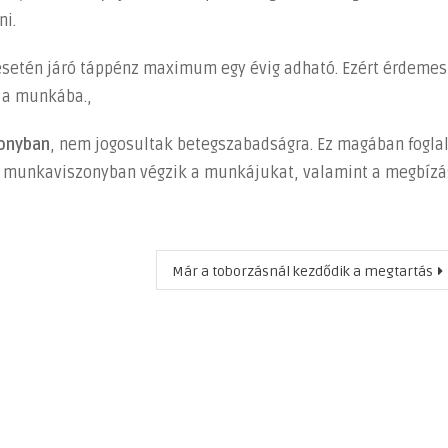
ni.
esetén járó táppénz maximum egy évig adható. Ezért érdemes
i a munkába.,
onyban
, nem jogosultak betegszabadságra. Ez magában foglal
em munkaviszonyban végzik a munkájukat, valamint a megbízá
Már a toborzásnál kezdődik a megtartás