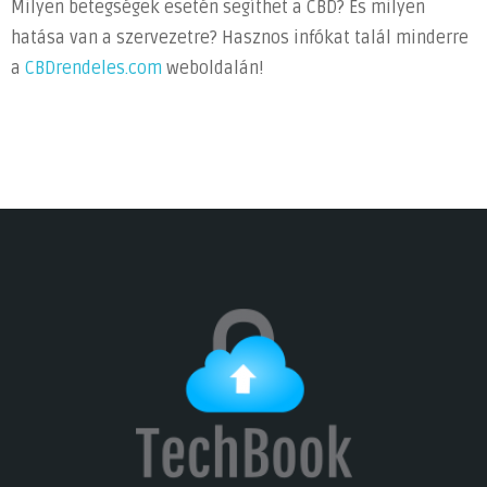
Milyen betegségek esetén segíthet a CBD? És milyen
hatása van a szervezetre? Hasznos infókat talál minderre
a
CBDrendeles.com
weboldalán!