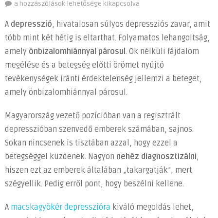
Számtalan
a hozzászólások lehetősége kikapcsolva
gyógynövény
A
depresszió
, hivatalosan súlyos depressziós zavar, amit
segítséget
több mint két hétig is eltarthat. Folyamatos lehangoltság,
jelenthet
amely
önbizalomhiánnyal párosul
. Ok nélküli fájdalom
a
depresszió
megélése és a betegség előtti örömet nyújtó
ellen
tevékenységek iránti érdektelenség jellemzi a beteget,
bejegyzéshez
amely önbizalomhiánnyal párosul.
Magyarország vezető pozícióban van a regisztrált
depresszióban szenvedő emberek számában, sajnos.
Sokan nincsenek is tisztában azzal, hogy ezzel a
betegséggel küzdenek. Nagyon
nehéz diagnosztizálni
,
hiszen ezt az emberek általában „takargatják”, mert
szégyellik. Pedig erről pont, hogy beszélni kellene.
A
macskagyökér depresszióra
kiváló megoldás lehet,