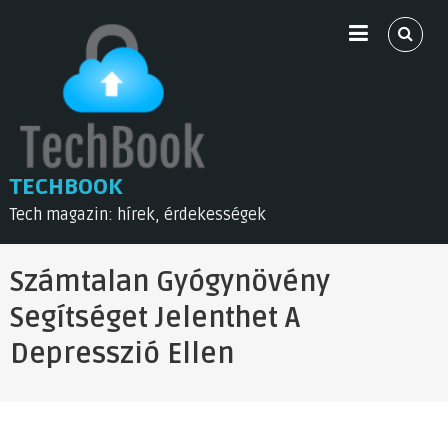
Skip
to
content
TECHBOOK
Tech magazin: hírek, érdekességek
Számtalan Gyógynövény
Segítséget Jelenthet A
Depresszió Ellen