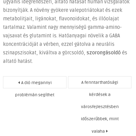
ugyanis idegrendszeri, altató hatását humán vizsgálatok
bizonyítják. A növény gyökere valepotriátokat és ezek
metabolitjait, ligánokat, flavonoidokat, és illóolajat
tartalmaz. Valamint nagy mennyiségű gamma-amino-
vajsavat és glutamint is. Hatóanyagai növelik a GABA
koncentrációját a vérben, ezzel gátolva a neurális
szinapszisokat, kiváltva a görcsoldó,
szorongásoldó
és
altató hatást.
Bejegyzés
A fenntarthatósági
A dió megannyi
navigáció
kérdések a
problémán segíthet
városfejlesztésben
időszerűbbek, mint
valaha