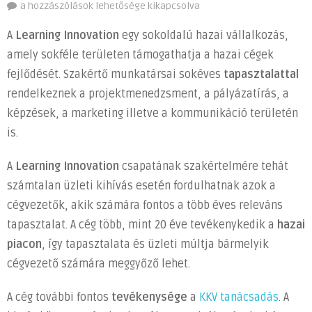
Mikor
a hozzászólások lehetősége kikapcsolva
számíthat
A
Learning Innovation
egy sokoldalú hazai vállalkozás,
egy
amely sokféle területen támogathatja a hazai cégek
hazai
fejlődését. Szakértő munkatársai sokéves
tapasztalattal
kisvállalkozás
a
rendelkeznek a projektmenedzsment, a pályázatírás, a
Learning
képzések, a marketing illetve a kommunikáció területén
Innovation
is.
szaktudására?
bejegyzéshez
A
Learning Innovation
csapatának szakértelmére tehát
számtalan üzleti kihívás esetén fordulhatnak azok a
cégvezetők, akik számára fontos a több éves releváns
tapasztalat. A cég több, mint 20 éve tevékenykedik a
hazai
piacon
, így tapasztalata és üzleti múltja bármelyik
cégvezető számára meggyőző lehet.
A cég további fontos
tevékenysége
a
KKV tanácsadás
. A