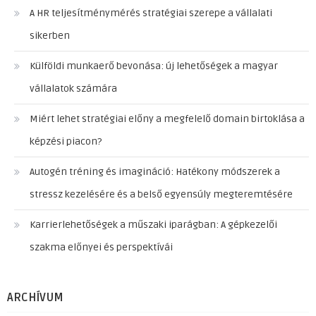
A HR teljesítménymérés stratégiai szerepe a vállalati
sikerben
Külföldi munkaerő bevonása: új lehetőségek a magyar
vállalatok számára
Miért lehet stratégiai előny a megfelelő domain birtoklása a
képzési piacon?
Autogén tréning és imagináció: Hatékony módszerek a
stressz kezelésére és a belső egyensúly megteremtésére
Karrierlehetőségek a műszaki iparágban: A gépkezelői
szakma előnyei és perspektívái
ARCHÍVUM