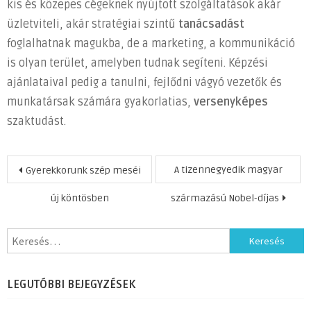
kis és közepes cégeknek nyújtott szolgáltatások akár
üzletviteli, akár stratégiai szintű
tanácsadást
foglalhatnak magukba, de a marketing, a kommunikáció
is olyan terület, amelyben tudnak segíteni. Képzési
ajánlataival pedig a tanulni, fejlődni vágyó vezetők és
munkatársak számára gyakorlatias,
versenyképes
szaktudást.
Bejegyzés
A tizennegyedik magyar
Gyerekkorunk szép meséi
navigáció
új köntösben
származású Nobel-díjas
Keresés:
LEGUTÓBBI BEJEGYZÉSEK