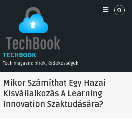
Skip
to
content
TECHBOOK
Tech magazin: hírek, érdekességek
Mikor Számíthat Egy Hazai
Kisvállalkozás A Learning
Innovation Szaktudására?