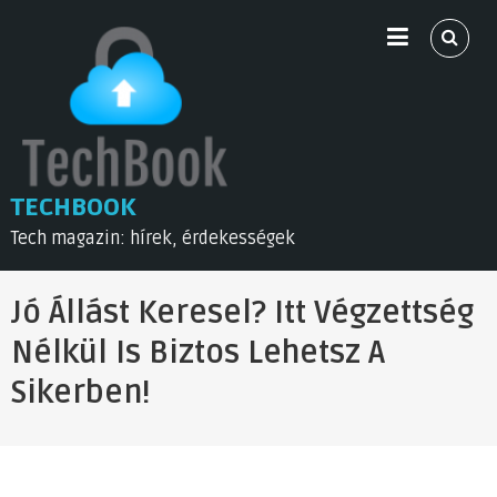
Skip
to
content
TECHBOOK
Tech magazin: hírek, érdekességek
Jó Állást Keresel? Itt Végzettség
Nélkül Is Biztos Lehetsz A
Sikerben!