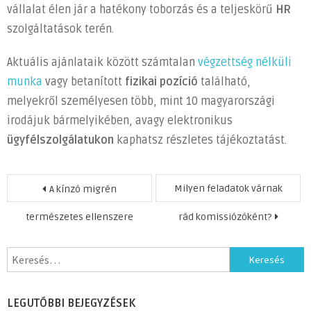
vállalat élen jár a hatékony toborzás és a teljeskörű
HR
szolgáltatások terén.
Aktuális ajánlataik között számtalan
végzettség nélküli
munka
vagy betanított
fizikai
pozíció
található,
melyekről személyesen több, mint 10 magyarországi
irodájuk bármelyikében, avagy elektronikus
ügyfélszolgálatukon
kaphatsz részletes tájékoztatást.
Bejegyzés
Milyen feladatok várnak
A kínzó migrén
navigáció
természetes ellenszere
rád komissiózóként?
Keresés:
LEGUTÓBBI BEJEGYZÉSEK