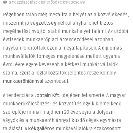
Jó
a hozzászólások lehetősége kikapcsolva
állást
Régebben talán még megállta a helyét az a közvélekedés,
keresel?
miszerint jó
végzettség
nélkül aligha lehet biztos
Itt
megélhetést nyújtó, stabil munkahelyet találni. Az utóbbi
végzettség
nélkül
évtizedek munkaerőpiaci átrendeződései azonban
is
nagyban fordítottak ezen a megállapításon. A
diplomás
biztos
munkavállalók tömeges megjelenése mellett ugyanis
lehetsz
évről évre egyre kevesebb a kétkezi munkát vállalók
a
száma. Ezért a foglalkoztatók jelentős része komoly
sikerben!
munkaerőhiánnyal
szembesül.
bejegyzéshez
A tendenciát a
Jobtain Kft.
idejében felismerte. A magyar
munkaerőkölcsönzés- és közvetítés egyik kiemelkedő
szereplője immár majdnem 20 éve segíti a dolgozni
vágyók és a munkaerőhiánnyal küzdő cégek egymásra
találását. A
kékgalléros
munkavállalókra szakosodott