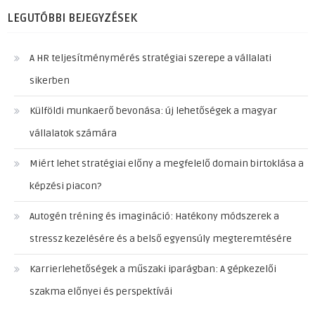
LEGUTÓBBI BEJEGYZÉSEK
A HR teljesítménymérés stratégiai szerepe a vállalati
sikerben
Külföldi munkaerő bevonása: új lehetőségek a magyar
vállalatok számára
Miért lehet stratégiai előny a megfelelő domain birtoklása a
képzési piacon?
Autogén tréning és imagináció: Hatékony módszerek a
stressz kezelésére és a belső egyensúly megteremtésére
Karrierlehetőségek a műszaki iparágban: A gépkezelői
szakma előnyei és perspektívái