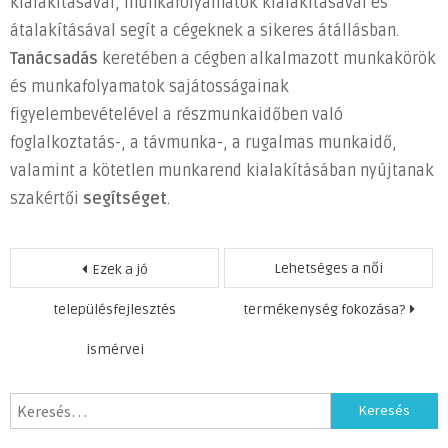
kialakításával, munkafolyamatok kialakításával és
átalakításával segít a cégeknek a sikeres átállásban.
Tanácsadás
keretében a cégben alkalmazott munkakörök
és munkafolyamatok sajátosságainak
figyelembevételével a részmunkaidőben való
foglalkoztatás-, a távmunka-, a rugalmas munkaidő,
valamint a kötetlen munkarend kialakításában nyújtanak
szakértői
segítséget
.
Bejegyzés
Lehetséges a női
Ezek a jó
navigáció
településfejlesztés
termékenység fokozása?
ismérvei
Keresés: