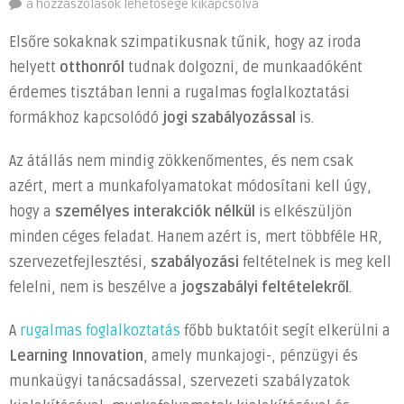
Irodából
a hozzászólások lehetősége kikapcsolva
home
Elsőre sokaknak szimpatikusnak tűnik, hogy az iroda
office-
helyett
otthonról
tudnak dolgozni, de munkaadóként
ba,
érdemes tisztában lenni a rugalmas foglalkoztatási
avagy
ezek
formákhoz kapcsolódó
jogi szabályozással
is.
a
Az átállás nem mindig zökkenőmentes, és nem csak
rugalmas
foglalkoztatás
azért, mert a munkafolyamatokat módosítani kell úgy,
főbb
hogy a
személyes interakciók nélkül
is elkészüljön
buktatói
minden céges feladat. Hanem azért is, mert többféle HR,
bejegyzéshez
szervezetfejlesztési,
szabályozási
feltételnek is meg kell
felelni, nem is beszélve a
jogszabályi feltételekről
.
A
rugalmas foglalkoztatás
főbb buktatóit segít elkerülni a
Learning Innovation
, amely munkajogi-, pénzügyi és
munkaügyi tanácsadással, szervezeti szabályzatok