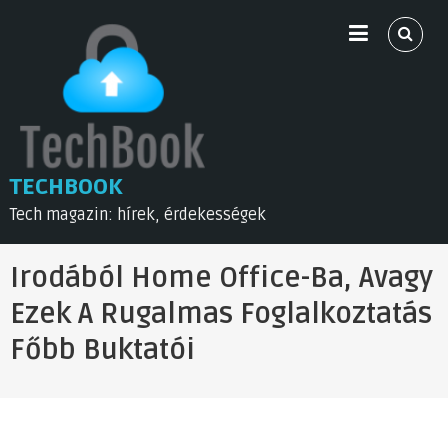
Skip
to
content
TECHBOOK
Tech magazin: hírek, érdekességek
Irodából Home Office-Ba, Avagy
Ezek A Rugalmas Foglalkoztatás
Főbb Buktatói