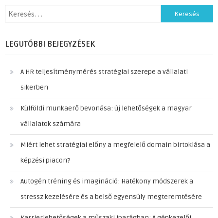
Keresés:
LEGUTÓBBI BEJEGYZÉSEK
A HR teljesítménymérés stratégiai szerepe a vállalati
sikerben
Külföldi munkaerő bevonása: új lehetőségek a magyar
vállalatok számára
Miért lehet stratégiai előny a megfelelő domain birtoklása a
képzési piacon?
Autogén tréning és imagináció: Hatékony módszerek a
stressz kezelésére és a belső egyensúly megteremtésére
Karrierlehetőségek a műszaki iparágban: A gépkezelői