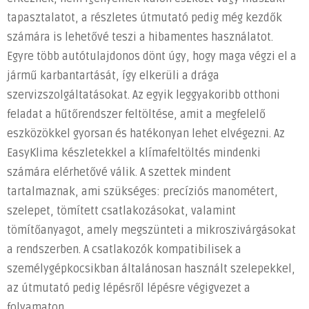
tapasztalatot, a részletes útmutató pedig még kezdők
számára is lehetővé teszi a hibamentes használatot.
Egyre több autótulajdonos dönt úgy, hogy maga végzi el a
jármű karbantartását, így elkerüli a drága
szervizszolgáltatásokat. Az egyik leggyakoribb otthoni
feladat a hűtőrendszer feltöltése, amit a megfelelő
eszközökkel gyorsan és hatékonyan lehet elvégezni. Az
EasyKlima készletekkel a klímafeltöltés mindenki
számára elérhetővé válik. A szettek mindent
tartalmaznak, ami szükséges: precíziós manométert,
szelepet, tömített csatlakozásokat, valamint
tömítőanyagot, amely megszünteti a mikroszivárgásokat
a rendszerben. A csatlakozók kompatibilisek a
személygépkocsikban általánosan használt szelepekkel,
az útmutató pedig lépésről lépésre végigvezet a
folyamaton.