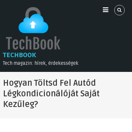
Skip
to
content
TECHBOOK
Tech magazin: hírek, érdekességek
Hogyan Töltsd Fel Autód
Légkondicionálóját Saját
Kezűleg?