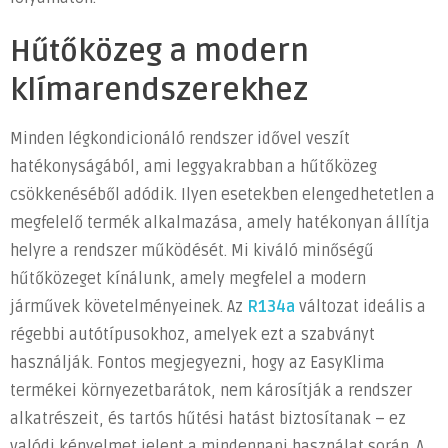
Hűtőközeg a modern
klímarendszerekhez
Minden légkondicionáló rendszer idővel veszít
hatékonyságából, ami leggyakrabban a hűtőközeg
csökkenéséből adódik. Ilyen esetekben elengedhetetlen a
megfelelő termék alkalmazása, amely hatékonyan állítja
helyre a rendszer működését. Mi kiváló minőségű
hűtőközeget kínálunk, amely megfelel a modern
járművek követelményeinek. Az
R134a
változat ideális a
régebbi autótípusokhoz, amelyek ezt a szabványt
használják. Fontos megjegyezni, hogy az EasyKlima
termékei környezetbarátok, nem károsítják a rendszer
alkatrészeit, és tartós hűtési hatást biztosítanak – ez
valódi kényelmet jelent a mindennapi használat során. A