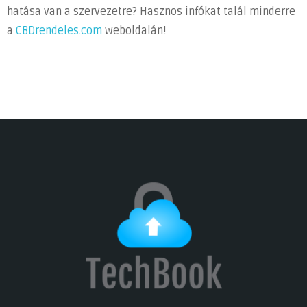
hatása van a szervezetre? Hasznos infókat talál minderre
a
CBDrendeles.com
weboldalán!