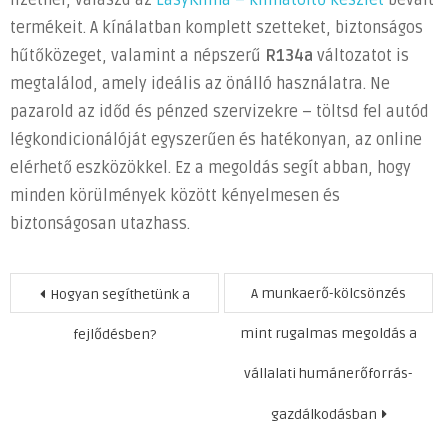
fizetnél, válaszd az
EasyKlima – klímatöltő készlet
bevált
termékeit. A kínálatban komplett szetteket, biztonságos
hűtőközeget, valamint a népszerű
R134a
változatot is
megtalálod, amely ideális az önálló használatra. Ne
pazarold az időd és pénzed szervizekre – töltsd fel autód
légkondicionálóját egyszerűen és hatékonyan, az online
elérhető eszközökkel. Ez a megoldás segít abban, hogy
minden körülmények között kényelmesen és
biztonságosan utazhass.
Bejegyzés
A munkaerő-kölcsönzés
Hogyan segíthetünk a
navigáció
mint rugalmas megoldás a
fejlődésben?
vállalati humánerőforrás-
gazdálkodásban