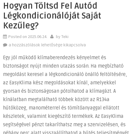
Hogyan Töltsd Fel Autód
Légkondicionálóját Saját
Kezűleg?
Posted on
2025.06.24.
by
Teki
Hogyan
a hozzászólások lehetősége kikapcsolva
töltsd
Egy jól működő klímaberendezés kényelmet és
fel
biztonságot nyújt minden utazás során. Ha megbízható
autód
megoldást keresel a légkondicionáló önálló feltöltésére,
légkondicionálóját
saját
az EasyKlima kész megoldásokat kínál, amelyekkel
kezűleg?
gyorsan és biztonságosan pótolhatod a klímagázt. A
bejegyzéshez
kínálatban megtalálható többek között az R134a
hűtőközeg, manométerrel és tömítőanyaggal ellátott
készletek, valamint kiegészítő termékek. Az EasyKlima
segítségével pénzt takaríthatsz meg a szervizelésen, és
néhány perc alatt visszaállíthatod a hűtés teljesítményét