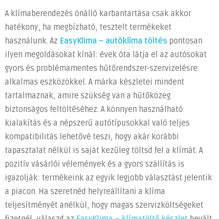
A klímaberendezés önálló karbantartása csak akkor
hatékony, ha megbízható, tesztelt termékeket
használunk. Az
EasyKlima – autóklíma töltés
pontosan
ilyen megoldásokat kínál: évek óta látja el az autósokat
gyors és problémamentes hűtőrendszer-szervizelésre
alkalmas eszközökkel. A márka készletei mindent
tartalmaznak, amire szükség van a hűtőközeg
biztonságos feltöltéséhez. A könnyen használható
kialakítás és a népszerű autótípusokkal való teljes
kompatibilitás lehetővé teszi, hogy akár korábbi
tapasztalat nélkül is saját kezűleg töltsd fel a klímát. A
pozitív vásárlói vélemények és a gyors szállítás is
igazolják: termékeink az egyik legjobb választást jelentik
a piacon. Ha szeretnéd helyreállítani a klíma
teljesítményét anélkül, hogy magas szervizköltségeket