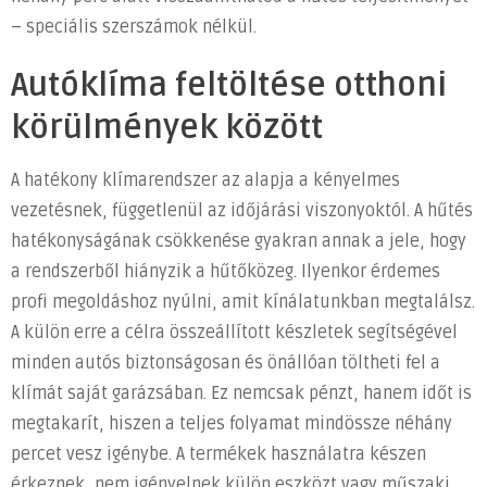
– speciális szerszámok nélkül.
Autóklíma feltöltése otthoni
körülmények között
A hatékony klímarendszer az alapja a kényelmes
vezetésnek, függetlenül az időjárási viszonyoktól. A hűtés
hatékonyságának csökkenése gyakran annak a jele, hogy
a rendszerből hiányzik a hűtőközeg. Ilyenkor érdemes
profi megoldáshoz nyúlni, amit kínálatunkban megtalálsz.
A külön erre a célra összeállított készletek segítségével
minden autós biztonságosan és önállóan töltheti fel a
klímát saját garázsában. Ez nemcsak pénzt, hanem időt is
megtakarít, hiszen a teljes folyamat mindössze néhány
percet vesz igénybe. A termékek használatra készen
érkeznek, nem igényelnek külön eszközt vagy műszaki