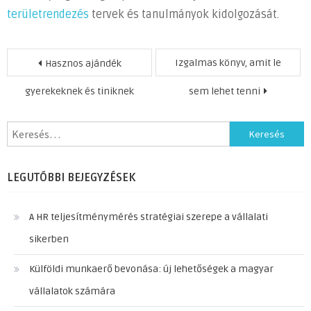
területrendezés
tervek és tanulmányok kidolgozását.
Bejegyzés
Izgalmas könyv, amit le
Hasznos ajándék
navigáció
gyerekeknek és tiniknek
sem lehet tenni
Keresés:
LEGUTÓBBI BEJEGYZÉSEK
A HR teljesítménymérés stratégiai szerepe a vállalati
sikerben
Külföldi munkaerő bevonása: új lehetőségek a magyar
vállalatok számára