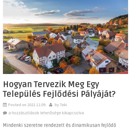
Hogyan Tervezik Meg Egy
Település Fejlődési Pályáját?
Posted on
2021.12.09.
by
Teki
Hogyan
a hozzászólások lehetősége kikapcsolva
tervezik
Mindenki szeretne rendezett és dinamikusan fejlődő
meg