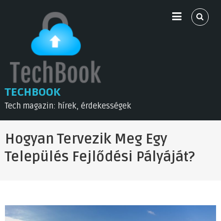
Skip
to
content
TECHBOOK
Tech magazin: hírek, érdekességek
Hogyan Tervezik Meg Egy
Település Fejlődési Pályáját?