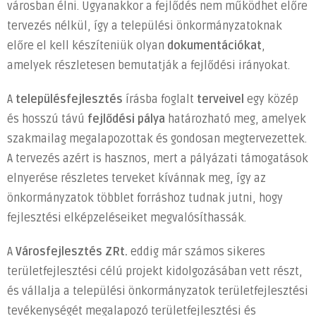
városban élni. Ugyanakkor a fejlődés nem működhet előre
egy
tervezés nélkül, így a települési önkormányzatoknak
település
fejlődési
előre el kell készíteniük olyan
dokumentációkat
,
pályáját?
amelyek részletesen bemutatják a fejlődési irányokat.
bejegyzéshez
A
településfejlesztés
írásba foglalt
terveivel
egy közép
és hosszú távú
fejlődési pálya
határozható meg, amelyek
szakmailag megalapozottak és gondosan megtervezettek.
A tervezés azért is hasznos, mert a pályázati támogatások
elnyerése részletes terveket kívánnak meg, így az
önkormányzatok többlet forráshoz tudnak jutni, hogy
fejlesztési elképzeléseiket megvalósíthassák.
A
Városfejlesztés ZRt.
eddig már számos sikeres
területfejlesztési célú projekt kidolgozásában vett részt,
és vállalja a települési önkormányzatok területfejlesztési
tevékenységét megalapozó területfejlesztési és