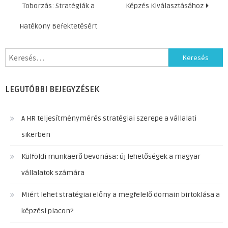
navigáció
Toborzás: Stratégiák a
Képzés Kiválasztásához
Hatékony Befektetésért
Keresés:
LEGUTÓBBI BEJEGYZÉSEK
A HR teljesítménymérés stratégiai szerepe a vállalati
sikerben
Külföldi munkaerő bevonása: új lehetőségek a magyar
vállalatok számára
Miért lehet stratégiai előny a megfelelő domain birtoklása a
képzési piacon?