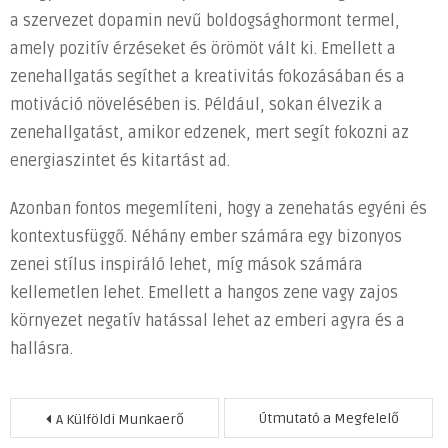
a szervezet dopamin nevű boldogsághormont termel,
amely pozitív érzéseket és örömöt vált ki. Emellett a
zenehallgatás segíthet a kreativitás fokozásában és a
motiváció növelésében is. Például, sokan élvezik a
zenehallgatást, amikor edzenek, mert segít fokozni az
energiaszintet és kitartást ad.
Azonban fontos megemlíteni, hogy a zenehatás egyéni és
kontextusfüggő. Néhány ember számára egy bizonyos
zenei stílus inspiráló lehet, míg mások számára
kellemetlen lehet. Emellett a hangos zene vagy zajos
környezet negatív hatással lehet az emberi agyra és a
hallásra.
Bejegyzés
Útmutató a Megfelelő
A Külföldi Munkaerő