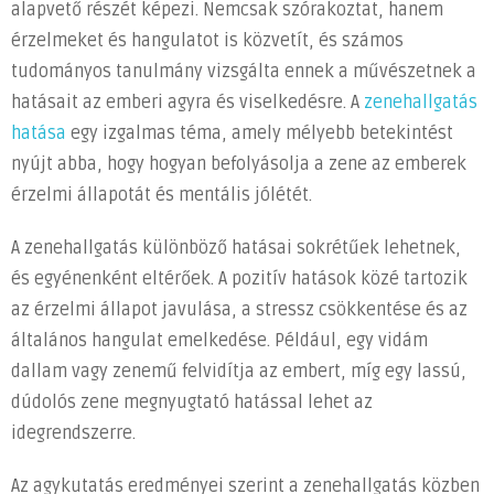
alapvető részét képezi. Nemcsak szórakoztat, hanem
Érzelmeket
érzelmeket és hangulatot is közvetít, és számos
és
a
tudományos tanulmány vizsgálta ennek a művészetnek a
Hangulatot
hatásait az emberi agyra és viselkedésre. A
zenehallgatás
a
hatása
egy izgalmas téma, amely mélyebb betekintést
zenehallgatás
nyújt abba, hogy hogyan befolyásolja a zene az emberek
bejegyzéshez
érzelmi állapotát és mentális jólétét.
A zenehallgatás különböző hatásai sokrétűek lehetnek,
és egyénenként eltérőek. A pozitív hatások közé tartozik
az érzelmi állapot javulása, a stressz csökkentése és az
általános hangulat emelkedése. Például, egy vidám
dallam vagy zenemű felvidítja az embert, míg egy lassú,
dúdolós zene megnyugtató hatással lehet az
idegrendszerre.
Az agykutatás eredményei szerint a zenehallgatás közben