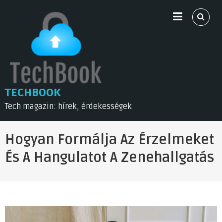
Skip
to
content
TECHBOOK
Tech magazin: hírek, érdekességek
Hogyan Formálja Az Érzelmeket
És A Hangulatot A Zenehallgatás