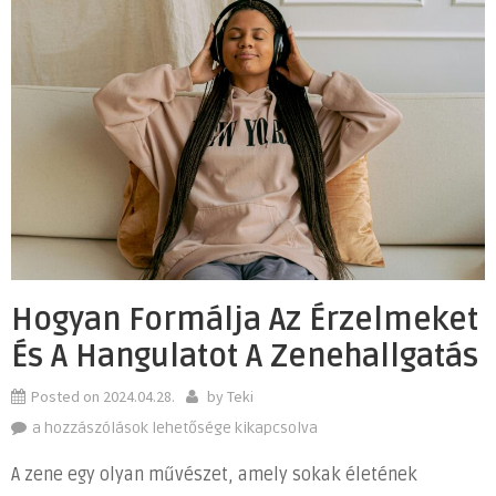
Hogyan Formálja Az Érzelmeket
És A Hangulatot A Zenehallgatás
Posted on
2024.04.28.
by
Teki
Hogyan
a hozzászólások lehetősége kikapcsolva
Formálja
A zene egy olyan művészet, amely sokak életének
Az