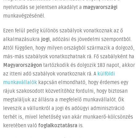
nyelvtudás se jelentsen akadályt a
magyarországi
munkavégzésénél.
Ezen felül pedig különös szabályok vonatkoznak az ő
alkalmazásukra
jogi
, adózási és jövedelmi szempontból.
Attól függően, hogy milyen országból származik a dolgozó,
más-más szabályok vonatkozhatnak rá. Fő szabályként ha
Magyarországon
tartózkodik és dolgozik 183 napot, akkor
az itteni adó szabályok vonatkoznak rá. A
külföldi
munkavállalók
kapcsán elmondható, hogy érdemes egy
rájuk szakosodott közvetítőhöz fordulni, hogy biztosan
megtaláljuk az állásra a megfelelő munkavállalót. Ők
leveszik a vállunkról a jogi és adóügyi adminisztráció
terhét is, mivel lehetőség van akár munkaerő-kölcsönzés
keretében való
foglalkoztatásra
is.