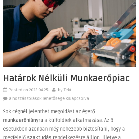
Határok Nélküli Munkaerőpiac
Posted on
2023.04.25.
by
Teki
Határok
a hozzászólások lehetősége kikapcsolva
nélküli
Sok cégnél jelenthet megoldást az égető
munkaerőpiac
munkaerőhiányra
a külföldiek alkalmazása. Az ő
bejegyzéshez
esetükben azonban még nehezebb biztosítani, hogy a
megfelelő
szaktudás
rendelkezésre álljon, illetve a