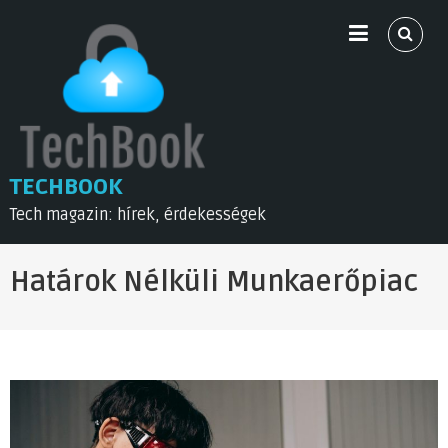
Skip
to
content
TECHBOOK
Tech magazin: hírek, érdekességek
Határok Nélküli Munkaerőpiac