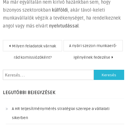
Ma már egyáltalán nem kirívó hazánkban sem, hogy
bizonyos szektorokban
külföldi
, akár távol-keleti
munkavállalók végzik a tevékenységet, ha rendelkeznek
angol vagy más elvárt
nyelvtudással
.
Bejegyzés
A nyári szezon munkaerő-
Milyen feladatok várnak
navigáció
rád komissiózóként?
igényének fedezése
Keresés:
LEGUTÓBBI BEJEGYZÉSEK
A HR teljesítménymérés stratégiai szerepe a vállalati
sikerben