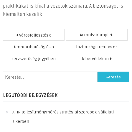
praktikákat is kínál a vezetők számára. A biztonságot is
kiemelten kezelik
Bejegyzés
Acronis: Komplett
Városfejlesztés a
navigáció
biztonsági mentés és
fenntarthatóság és a
tervszerűség jegyében
kibervédelem
Keresés:
LEGUTÓBBI BEJEGYZÉSEK
A HR teljesítménymérés stratégiai szerepe a vállalati
sikerben