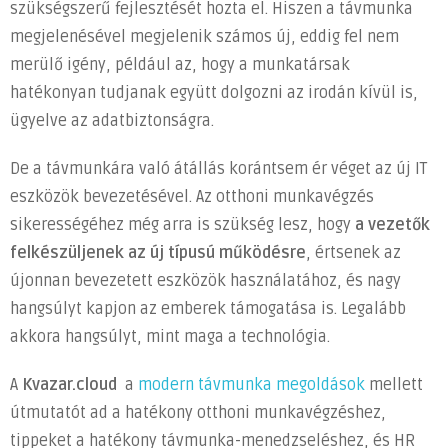
szükségszerű fejlesztését hozta el. Hiszen a távmunka
távmunka
megjelenésével megjelenik számos új, eddig fel nem
jelentette
kihívásokra?
merülő igény, például az, hogy a munkatársak
bejegyzéshez
hatékonyan tudjanak együtt dolgozni az irodán kívül is,
ügyelve az
adatbiztonságra.
De a távmunkára való átállás korántsem ér véget az új IT
eszközök bevezetésével. Az otthoni munkavégzés
sikerességéhez még arra is szükség lesz, hogy
a vezetők
felkészüljenek az új típusú működésre
, értsenek az
újonnan bevezetett eszközök használatához, és nagy
hangsúlyt kapjon az emberek támogatása is. Legalább
akkora hangsúlyt, mint maga a technológia.
A
Kvazar.cloud
a
modern távmunka megoldások
mellett
útmutatót ad a hatékony otthoni munkavégzéshez,
tippeket a hatékony távmunka-menedzseléshez, és HR