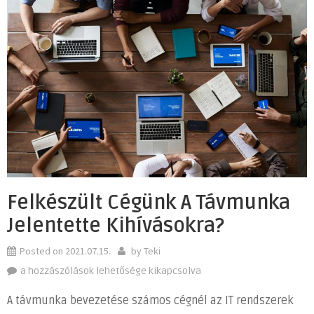
Felkészült Cégünk A Távmunka
Jelentette Kihívásokra?
Posted on
2021.07.15.
by
Teki
Felkészült
a hozzászólások lehetősége kikapcsolva
cégünk
A távmunka bevezetése számos cégnél az IT rendszerek
a