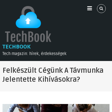
Skip
to
content
TECHBOOK
Tech magazin: hírek, érdekességek
Felkészült Cégünk A Távmunka
Jelentette Kihívásokra?