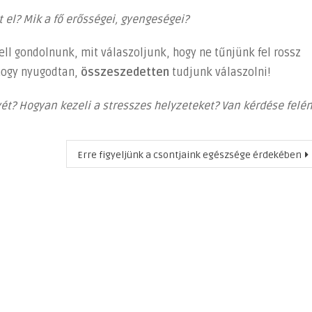
 el? Mik a fő erősségei, gyengeségei?
ell gondolnunk, mit válaszoljunk, hogy ne tűnjünk fel rossz
hogy nyugodtan,
összeszedetten
tudjunk válaszolni!
yét? Hogyan kezeli a stresszes helyzeteket? Van kérdése felé
Erre figyeljünk a csontjaink egészsége érdekében