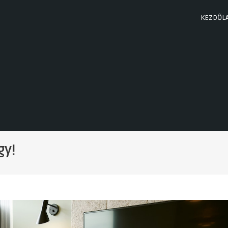
KEZDŐL
gy!