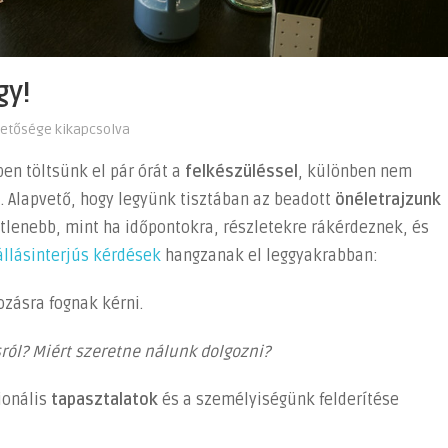
gy!
hetősége kikapcsolva
en töltsünk el pár órát a
felkészüléssel
, különben nem
. Alapvető, hogy legyünk tisztában az beadott
önéletrajzunk
etlenebb, mint ha időpontokra, részletekre rákérdeznek, és
állásinterjús kérdések
hangzanak el leggyakrabban:
zásra fognak kérni.
sról? Miért szeretne nálunk dolgozni?
ionális
tapasztalatok
és a személyiségünk felderítése