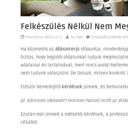
Felkészülés Nélkül Nem Me
Posted on
2022.12.12.
by
Teki
Felkészülés
a hozzászólások le
nélkül
Ha közeledik az
állásinterjú
időpontja, mindenképp
nem
biztos, hogy legjobb oldalunkat tudjuk megmutatni
megy!
adataival és tartalmával, mert nincs annál kellem
bejegyzéshez
nem tudunk válaszolni. De lássuk, milyen konkrét
Először bemelegítő
kérdések
jönnek, és bemutatko
pl. Könnyen idetalált? Honnan hallott erről az állá
Ezután már jönnek a mélyebb kérdések, a professz
céljából.