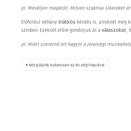
pl. Meséljen magáról!, Milyen szakmai sikereket ért
Előfordul néhány
trükkös
kérdés is, amiknél meg k
színben. Ezeknél előre gondoljuk át a
válaszokat
, 
pl. Miért szeretné ott hagyni a jelenlegi munkahel
Bejegyzés
Készüljünk tudatosan az év végi hajrára!
navigáció