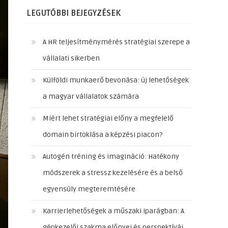
LEGUTÓBBI BEJEGYZÉSEK
A HR teljesítménymérés stratégiai szerepe a
vállalati sikerben
Külföldi munkaerő bevonása: új lehetőségek
a magyar vállalatok számára
Miért lehet stratégiai előny a megfelelő
domain birtoklása a képzési piacon?
Autogén tréning és imagináció: Hatékony
módszerek a stressz kezelésére és a belső
egyensúly megteremtésére
Karrierlehetőségek a műszaki iparágban: A
gépkezelői szakma előnyei és perspektívái