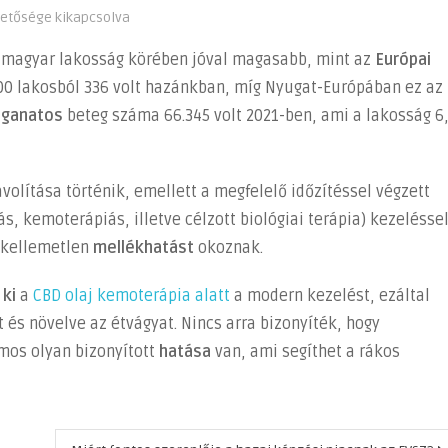
hetősége kikapcsolva
 magyar lakosság körében jóval magasabb, mint az
Európai
00 lakosból 336 volt hazánkban, míg Nyugat-Európában ez az
aganatos
beteg száma 66.345 volt 2021-ben, ami a lakosság 6
volítása történik, emellett a megfelelő időzítéssel végzett
s, kemoterápiás, illetve célzott biológiai terápia) kezeléssel
 kellemetlen
mellékhatást
okoznak.
 ki
a
CBD olaj kemoterápia alatt
a modern kezelést, ezáltal
t és növelve az étvágyat. Nincs arra bizonyíték, hogy
mos olyan bizonyított
hatása
van, ami segíthet a rákos