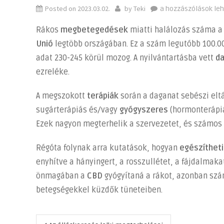
Posted on
2023.03.02.
by
Teki
Egy
a hozzászólások le
szer
Rákos
megbetegedések
miatti halálozás száma a
a
Unió
legtöbb országában. Ez a szám legutóbb 100.0
rákbetegek
adat 230-245 körül mozog. A nyilvántartásba vett
d
enyhülésére
bejegyzéshez
ezreléke.
A megszokott
terápiák
során a daganat sebészi eltá
sugárterápiás és/vagy
gyógyszeres
(hormonterápiá
Ezek nagyon megterhelik a szervezetet, és számos
Régóta folynak arra kutatások, hogyan
egészítheti
enyhítve a hányingert, a rosszullétet, a fájdalmaka
önmagában a
CBD
gyógyítaná a rákot, azonban szá
betegségekkel küzdők tüneteiben.
Bejegyzés