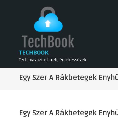
Skip
to
content
TECHBOOK
Tech magazin: hírek, érdekességek
Egy Szer A Rákbetegek Enyh
Egy Szer A Rákbetegek Enyh