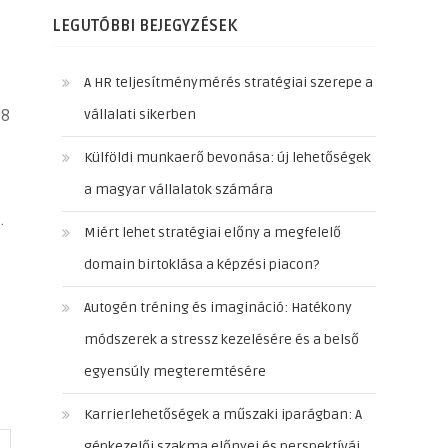
LEGUTÓBBI BEJEGYZÉSEK
A HR teljesítménymérés stratégiai szerepe a
,8
vállalati sikerben
Külföldi munkaerő bevonása: új lehetőségek
a magyar vállalatok számára
.
Miért lehet stratégiai előny a megfelelő
domain birtoklása a képzési piacon?
Autogén tréning és imagináció: Hatékony
módszerek a stressz kezelésére és a belső
egyensúly megteremtésére
Karrierlehetőségek a műszaki iparágban: A
gépkezelői szakma előnyei és perspektívái