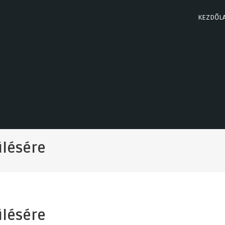
KEZDŐL
ülésére
ülésére