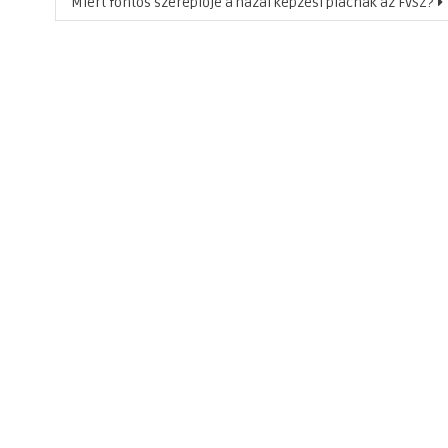
Miért fontos szereplője a hazai képzési piacnak az FVSZ?