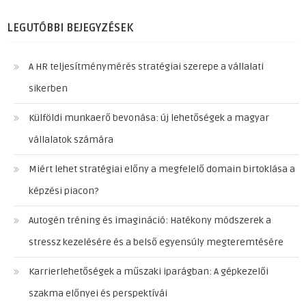
LEGUTÓBBI BEJEGYZÉSEK
A HR teljesítménymérés stratégiai szerepe a vállalati
sikerben
Külföldi munkaerő bevonása: új lehetőségek a magyar
vállalatok számára
Miért lehet stratégiai előny a megfelelő domain birtoklása a
képzési piacon?
Autogén tréning és imagináció: Hatékony módszerek a
stressz kezelésére és a belső egyensúly megteremtésére
Karrierlehetőségek a műszaki iparágban: A gépkezelői
szakma előnyei és perspektívái