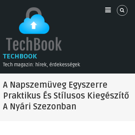
Skip
to
content
TECHBOOK
Tech magazin: hírek, érdekességek
A Napszemüveg Egyszerre
Praktikus És Stílusos Kiegészítő
A Nyári Szezonban