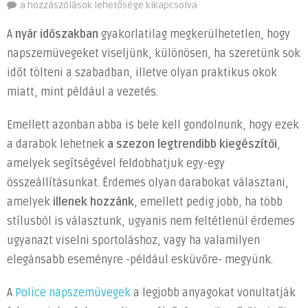
A
a hozzászólások lehetősége kikapcsolva
napszemüveg
A
nyár időszakban
gyakorlatilag megkerülhetetlen, hogy
egyszerre
napszemüvegeket viseljünk, különösen, ha szeretünk sok
praktikus
időt tölteni a szabadban, illetve olyan praktikus okok
és
stílusos
miatt, mint például a vezetés.
kiegészítő
Emellett azonban abba is bele kell gondolnunk, hogy ezek
a
nyári
a darabok lehetnek
a szezon legtrendibb kiegészítői
,
szezonban
amelyek segítségével feldobhatjuk egy-egy
bejegyzéshez
összeállításunkat. Érdemes olyan darabokat választani,
amelyek
illenek hozzánk
, emellett pedig jobb, ha több
stílusból is választunk, ugyanis nem feltétlenül érdemes
ugyanazt viselni sportoláshoz, vagy ha valamilyen
elegánsabb eseményre -például esküvőre- megyünk.
A
Police napszemüvegek
a legjobb anyagokat vonultatják