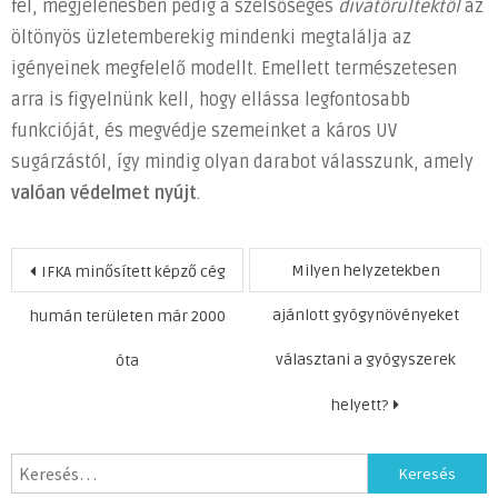
fel, megjelenésben pedig a szélsőséges
divatőrültektől
az
öltönyös üzletemberekig mindenki megtalálja az
igényeinek megfelelő modellt. Emellett természetesen
arra is figyelnünk kell, hogy ellássa legfontosabb
funkcióját, és megvédje szemeinket a káros UV
sugárzástól, így mindig olyan darabot válasszunk, amely
valóan védelmet nyújt
.
Bejegyzés
Milyen helyzetekben
IFKA minősített képző cég
navigáció
ajánlott gyógynövényeket
humán területen már 2000
választani a gyógyszerek
óta
helyett?
Keresés: