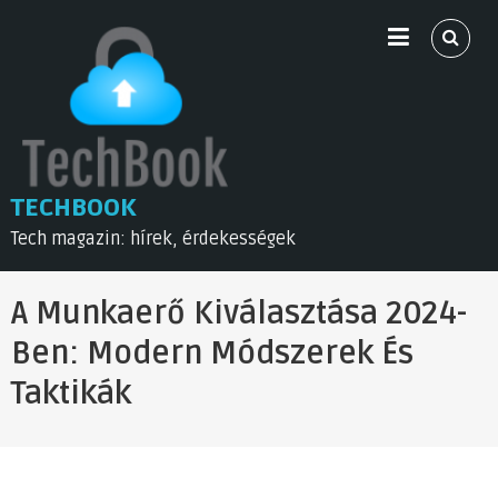
Skip
to
content
TECHBOOK
Tech magazin: hírek, érdekességek
A Munkaerő Kiválasztása 2024-
Ben: Modern Módszerek És
Taktikák