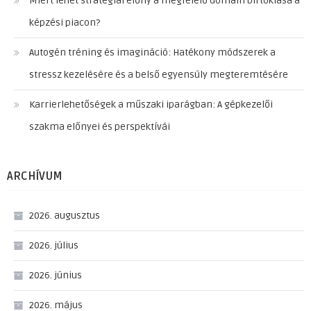
Miért lehet stratégiai előny a megfelelő domain birtoklása a
képzési piacon?
Autogén tréning és imagináció: Hatékony módszerek a
stressz kezelésére és a belső egyensúly megteremtésére
Karrierlehetőségek a műszaki iparágban: A gépkezelői
szakma előnyei és perspektívái
ARCHÍVUM
2026. augusztus
2026. július
2026. június
2026. május