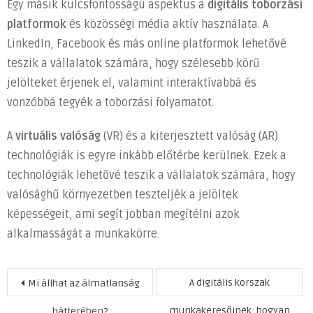
Egy másik kulcsfontosságú aspektus a
digitális toborzási
platformok
és közösségi média aktív használata. A
LinkedIn, Facebook és más online platformok lehetővé
teszik a vállalatok számára, hogy szélesebb körű
jelölteket érjenek el, valamint interaktívabbá és
vonzóbbá tegyék a toborzási folyamatot.
A
virtuális valóság
(VR) és a kiterjesztett valóság (AR)
technológiák is egyre inkább előtérbe kerülnek. Ezek a
technológiák lehetővé teszik a vállalatok számára, hogy
valósághű környezetben teszteljék a jelöltek
képességeit, ami segít jobban megítélni azok
alkalmasságát a munkakörre.
Bejegyzés
A digitális korszak
Mi állhat az álmatlanság
navigáció
munkakeresőinek: hogyan
hátterében?