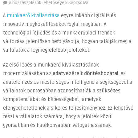
A
a hozzászólások lehetősége kikapcsolva
munkaerő
A
munkaerő kiválasztása
egyre inkább digitális és
kiválasztása
innovatív megközelítéseket foglal magában. A
2024-
technológiai fejlődés és a munkaerőpiaci trendek
ben:
modern
változása jelentősen befolyásolja, hogyan találják meg a
módszerek
vállalatok a legmegfelelőbb jelölteket.
és
taktikák
Az első lépés a munkaerő kiválasztásának
bejegyzéshez
modernizálásában az
adatvezérelt döntéshozatal.
Az
adatelemzés és mesterséges intelligencia segítségével a
vállalatok pontosabban azonosíthatják a szükséges
kompetenciákat és képességeket, amelyek
elengedhetetlenek a sikeres teljesítményhez. Ez lehetővé
teszi a vállalatok számára, hogy a jelöltek közül
gyorsabban és hatékonyabban válogathassanak.