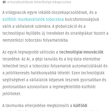
A
a hozzászólások lehetősége kikapcsolva
külföldi
A világpiacok egyre inkább összekapcsolódnak, és a
munkaerő
külföldi munkavállalók toborzása
kulcsfontosságúvá
toborzásának
válik a vállalatok számára. A globalizáció és a
jövője:
új
technológiai fejlődés új trendeket és stratégiákat hozott a
trendek
nemzetközi toborzási folyamatokba.
és
stratégiák
Az egyik legnagyobb változás a
technológiai innovációk
bejegyzéshez
terjedése. Az AI, a gépi tanulás és a big data elemzése
lehetővé teszi a toborzási folyamatok automatizálását és
a jelöltkeresés hatékonyabbá tételét. Ezen technológiák
segítségével a vállalatok képesek lesznek gyorsabban és
pontosabban azonosítani a legmegfelelőbb külföldi
jelölteket.
A távmunka elterjedése megkönnyíti a
külföldi