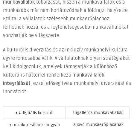
munkavállalók
toborzását, hiszen a munkavállalók és a
munkaadók már nem korlátozódnak a földrajzi helyzetre.
Ezáltal a vállalatok szélesebb munkaerőpiachoz
férhetnek hozzá, és a legtehetségesebb munkavállalókat
vonzhatják be világszerte.
A kulturális diverzitás és az inkluzív munkahelyi kultúra
egyre fontosabbá válik. A vállalatoknak olyan stratégiákat
kell kidolgozniuk, amelyek támogatják a különböző
kulturális háttérrel rendelkező
munkavállalók
integrálását
, ezzel elősegítve a munkahelyi diverzitást és
innovációt.
Bejegyzés
Újgalléros munkavállalók:
A digitális korszak
navigáció
a jövő munkaerőpiacának
munkakeresőinek: hogyan