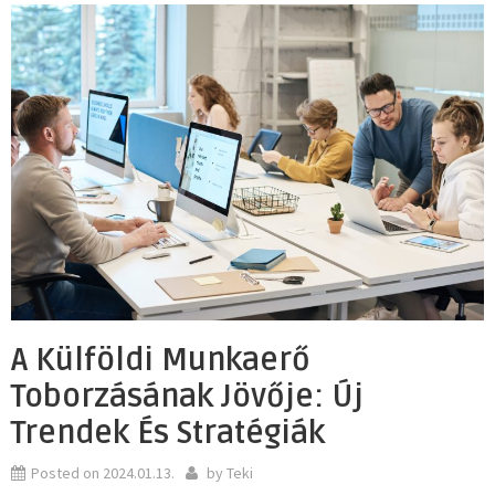
A Külföldi Munkaerő
Toborzásának Jövője: Új
Trendek És Stratégiák
Posted on
2024.01.13.
by
Teki