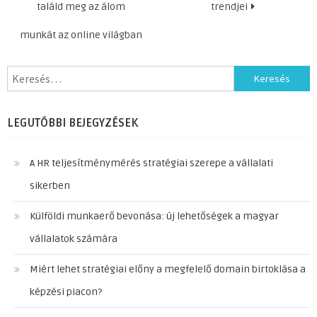
találd meg az álom
trendjei
munkát az online világban
Keresés:
LEGUTÓBBI BEJEGYZÉSEK
A HR teljesítménymérés stratégiai szerepe a vállalati
sikerben
Külföldi munkaerő bevonása: új lehetőségek a magyar
vállalatok számára
Miért lehet stratégiai előny a megfelelő domain birtoklása a
képzési piacon?