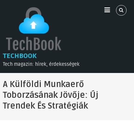
Skip
to
content
TECHBOOK
Tech magazin: hírek, érdekességek
A Külföldi Munkaerő
Toborzásának Jövője: Új
Trendek És Stratégiák